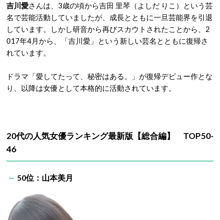
吉川愛
さんは、3歳の頃から吉田 里琴（よしだ りこ）という芸
名で芸能活動していましたが、成長とともに一旦芸能界を引退
しています。しかし研音から再びスカウトされたことから、2
017年4月から、「吉川愛」という新しい芸名とともに復帰さ
れています。
ドラマ「愛してたって、秘密はある。」が復帰デビュー作とな
り、以降は女優として本格的に活動されています。
20代の人気女優ランキング最新版【総合編】 TOP50-
46
50位：山本美月