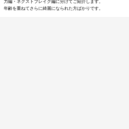
力編・ネクストブレイク編に分けてご紹介します。
年齢を重ねてさらに綺麗になられた方ばかりです。