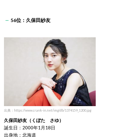
56位：久保田紗友
出典：https://www.crank-in.net/img/db/1374159_1200.jpg
久保田紗友（くぼた さゆ）
誕生日：2000年1月18日
出身地：北海道