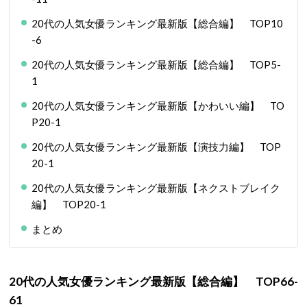
20代の人気女優ランキング最新版【総合編】 TOP10
-6
20代の人気女優ランキング最新版【総合編】 TOP5-
1
20代の人気女優ランキング最新版【かわいい編】 TO
P20-1
20代の人気女優ランキング最新版【演技力編】 TOP
20-1
20代の人気女優ランキング最新版【ネクストブレイク
編】 TOP20-1
まとめ
20代の人気女優ランキング最新版【総合編】 TOP66-
61