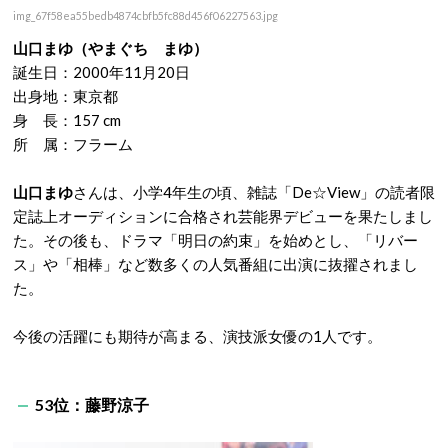
img_67f58ea55bedb4874cbfb5fc88d456f06227563.jpg
山口まゆ（やまぐち まゆ）
誕生日：2000年11月20日
出身地：東京都
身 長：157 cm
所 属：フラーム
山口まゆ
さんは、小学4年生の頃、雑誌「De☆View」の読者限
定誌上オーディションに合格され芸能界デビューを果たしまし
た。その後も、ドラマ「明日の約束」を始めとし、「リバー
ス」や「相棒」など数多くの人気番組に出演に抜擢されまし
た。
今後の活躍にも期待が高まる、演技派女優の1人です。
53位：
藤野涼子