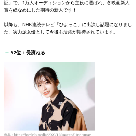
証」で、1万人オーディションから主役に選ばれ、各映画新人
賞を総なめにした期待の新人です！
以降も、NHK連続テレビ「ひよっこ」に出演し話題になりまし
た。実力派女優として今後も活躍が期待されています。
52位：長濱ねる
出典：https://hominis.media/2020/12/images/01nerunag