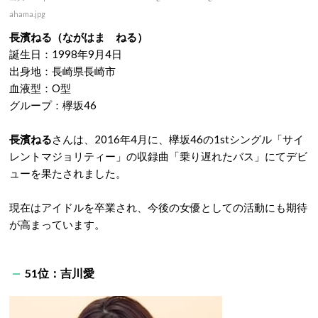
ahama.jpg
長濱ねる（ながはま ねる）
誕生日：1998年9月4日
出身地：長崎県長崎市
血液型：O型
グループ：欅坂46
長濱ねる
さんは、2016年4月に、欅坂46の1stシングル「サイ
レントマジョリティー」の収録曲「乗り遅れたバス」にてデビ
ューを果たされました。
現在はアイドルを卒業され、今後の女優としての活動にも期待
が高まっています。
51位：吉川愛