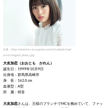
出典：https://www.ken-on.co.jp/wp-content/uploads/img/
artists/imgactf_otomo_l.jpg
大友加恋（おおとも かれん）
誕生日：1999年10月9日
出身地：群馬県高崎市
身 長：162.0 cm
血液型：A型
所 属：研音
大友加恋
さんは、王様のブランチでMCを務めていて、ファッ