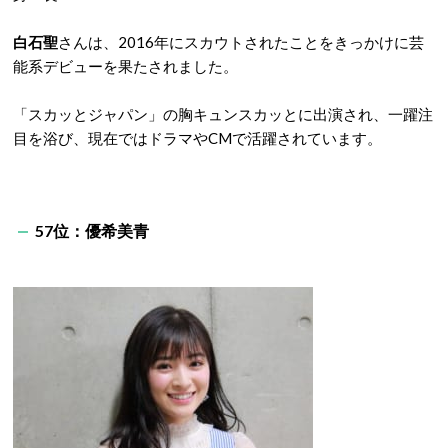
白石聖
さんは、2016年にスカウトされたことをきっかけに芸
能系デビューを果たされました。
「スカッとジャパン」の胸キュンスカッとに出演され、一躍注
目を浴び、現在ではドラマやCMで活躍されています。
57位：優希美青