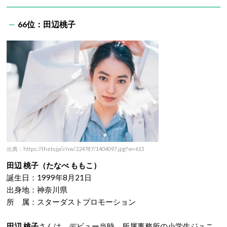
66位：田辺桃子
出典：https://thetv.jp/i/nw/224787/1404097.jpg?w=615
田辺 桃子（たなべ ももこ）
誕生日：1999年8月21日
出身地：神奈川県
所 属：スターダストプロモーション
田辺 桃子
さんは、デビュー当時、所属事務所の小学生ジュニ