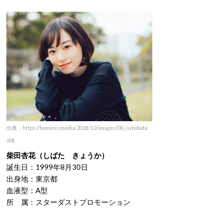
出典：https://hominis.media/2018/12/images/00_isshibata
.jpg
柴田杏花（しばた きょうか）
誕生日：1999年8月30日
出身地：東京都
血液型：A型
所 属：スターダストプロモーション