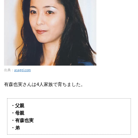
出典：
asagei.com
有森也実さんは4人家族で育ちました。
・父親
・母親
・有森也実
・弟