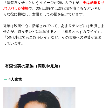
「清楚系女優」というイメージが強いのですが、
実は酒豪＆サ
バサバした性格
で、30代以降では濡れ場を演じるなどいろい
ろな役に挑戦し、女優としての幅を広げています。
近年は映画中心に活躍されていて、あまりテレビには出演しま
せんが、時々テレビに出演すると、「相変わらずカワイイ」、
「50代半ばでも全然キレイ」など、その美貌への称賛が集ま
っています。
有森也実の家族（両親や兄弟）
4人家族