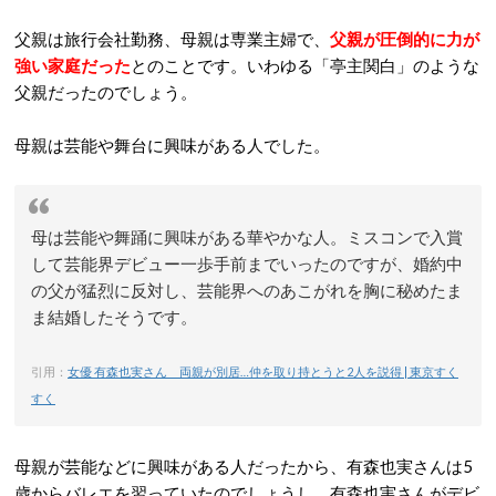
父親は旅行会社勤務、母親は専業主婦で、
父親が圧倒的に力が
強い家庭だった
とのことです。いわゆる「亭主関白」のような
父親だったのでしょう。
母親は芸能や舞台に興味がある人でした。
母は芸能や舞踊に興味がある華やかな人。ミスコンで入賞
して芸能界デビュー一歩手前までいったのですが、婚約中
の父が猛烈に反対し、芸能界へのあこがれを胸に秘めたま
ま結婚したそうです。
引用：
女優 有森也実さん 両親が別居…仲を取り持とうと2人を説得 | 東京すく
すく
母親が芸能などに興味がある人だったから、有森也実さんは5
歳からバレエを習っていたのでしょうし、有森也実さんがデビ