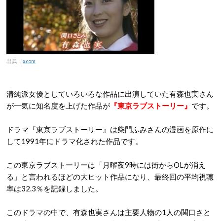
出典：
x.com
清純派女優としていろいろな作品に出演していた有森也実さん
が一気に知名度を上げた作品が
『東京ラブストーリー』
です。
ドラマ『東京ラブストーリー』は柴門ふみさんの漫画を原作に
して1991年にドラマ化された作品です。
この東京ラブストーリーは「月曜夜9時には街からOLが消え
る」と言われるほどの大ヒット作品になり、最終回の平均視聴
率は32.3％を記録しました。
このドラマの中で、有森也実さんは主要人物の1人の関口さと