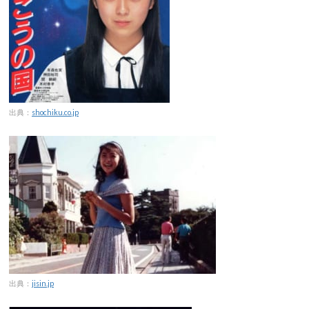
出典：
shochiku.co.jp
出典：
jisin.jp