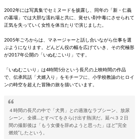
2002年には写真集でセミヌードを披露し、同年の「新・仁義
の墓場」では大胆な濡れ場と共に、覚せい剤中毒にさせられて
正気を失っていく女性を体当たりで演じました。
2005年ごろからは、マネージャーと話し合いながら仕事を選
ぶようになります。どんどん役の幅を広げていき、その究極形
が2017年公開の「いぬむこいり」です。
「いぬむこいり」は4時間5分という長尺の上映時間の作品
で、伝承民話「犬婿入り」をモチーフに、小学校教諭のヒロイ
ンの時空を超えた冒険の旅を描いています。
４時間の長尺の中で「犬男」との過激なラブシーン、放尿
シーン、全裸…とすべてをさらけ出す熱演だ。延べ３２日
間の撮影後は「もう女優を辞めようと思った」ほど“完全
燃焼”したという。