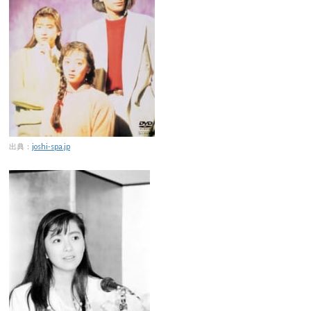
出典：
joshi-spa.jp