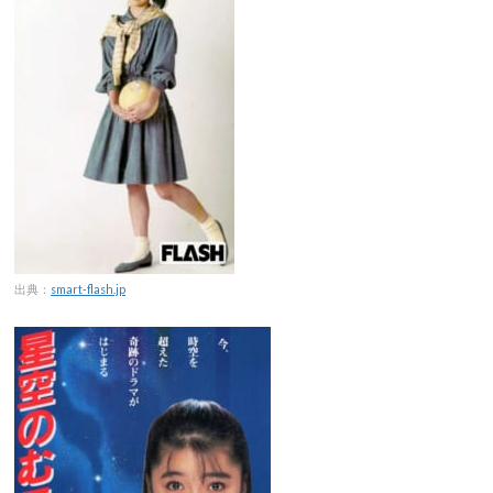
出典：
smart-flash.jp