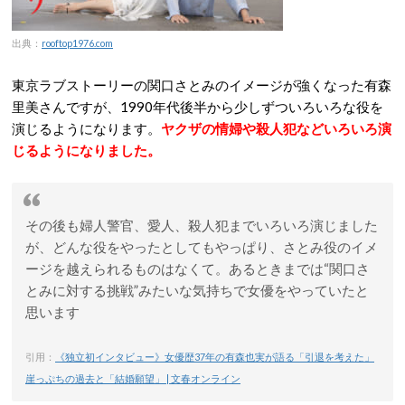
出典：
rooftop1976.com
東京ラブストーリーの関口さとみのイメージが強くなった有森
里美さんですが、1990年代後半から少しずついろいろな役を
演じるようになります。
ヤクザの情婦や殺人犯などいろいろ演
じるようになりました。
その後も婦人警官、愛人、殺人犯までいろいろ演じました
が、どんな役をやったとしてもやっぱり、さとみ役のイメ
ージを越えられるものはなくて。あるときまでは“関口さ
とみに対する挑戦”みたいな気持ちで女優をやっていたと
思います
引用：
《独立初インタビュー》女優歴37年の有森也実が語る「引退を考えた」
崖っぷちの過去と「結婚願望」 | 文春オンライン