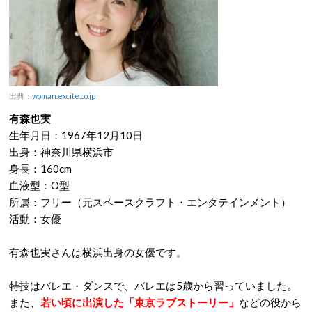
出典：
woman.excite.co.jp
有森也実
生年月日：1967年12月10日
出身：神奈川県横浜市
身長：160cm
血液型：O型
所属：フリー（元スペースクラフト・エンタテインメント）
活動：女優
有森也実さんは横浜出身の女優です。
特技はバレエ・ダンスで、バレエは5歳から習っていました。
また、
若い頃に出演した「東京ラブストーリー」
などの役から