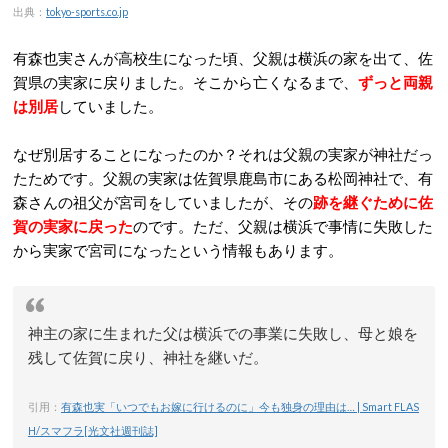
出典：
tokyo-sports.co.jp
有森也実さんが高校生になった頃、父親は横浜の家を出て、佐
賀県の実家に戻りました。そこから亡くなるまで、
ずっと両親
は別居
していました。
なぜ別居することになったのか？それは父親の実家が神社だっ
たためです。父親の実家は佐賀県鹿島市にある松岡神社で、有
森さんの祖父が宮司をしていましたが、その
跡を継ぐために佐
賀の実家に戻った
のです。ただ、父親は横浜で事情に失敗した
から実家で宮司になったという情報もあります。
神主の家に生まれた父は横浜での事業に失敗し、母と娘を
残して佐賀に戻り、神社を継いだ。
引用：
有森也実「いつでもお嫁に行けるのに」今も独身の理由は… | Smart FLAS
H/スマフラ[光文社週刊誌]