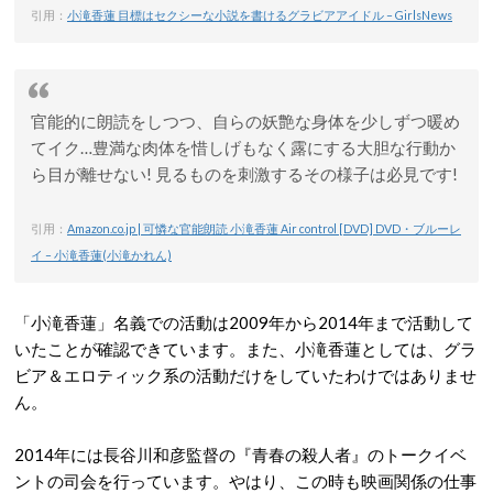
引用：
小滝香蓮 目標はセクシーな小説を書けるグラビアアイドル – GirlsNews
官能的に朗読をしつつ、自らの妖艶な身体を少しずつ暖め
てイク…豊満な肉体を惜しげもなく露にする大胆な行動か
ら目が離せない! 見るものを刺激するその様子は必見です!
引用：
Amazon.co.jp | 可憐な官能朗読 小滝香蓮 Air control [DVD] DVD・ブルーレ
イ – 小滝香蓮(小滝かれん)
「小滝香蓮」名義での活動は2009年から2014年まで活動して
いたことが確認できています。また、小滝香蓮としては、グラ
ビア＆エロティック系の活動だけをしていたわけではありませ
ん。
2014年には長谷川和彦監督の『青春の殺人者』のトークイベ
ントの司会を行っています。やはり、この時も映画関係の仕事