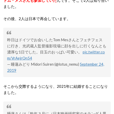
トム・メスさんも参加していた
んです。そこで2人は知り合い
ました。
その後、2人は日本で再会しています。
昨日はドイツでお会いしたTom Mesさんとフェチフェス
に行き、光武蔵人監督撮影現場に顔を出しに行くなんとも
濃厚な1日でした。目玉のおっぱい可愛い。
pic.twitter.co
m/VrAejrQn54
— 睡蓮みどり Midori Suiren (@lotus_nemu)
September 24,
2019
そこから交際するようになり、2021年に結婚することになり
ました。
睡蓮さんは「昨年３月に（日本映画研究家のオランダ人男