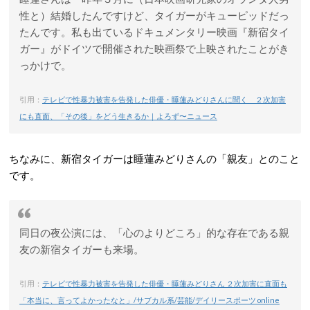
性と）結婚したんですけど、タイガーがキューピッドだっ
たんです。私も出ているドキュメンタリー映画『新宿タイ
ガー』がドイツで開催された映画祭で上映されたことがき
っかけで。
引用：
テレビで性暴力被害を告発した俳優・睡蓮みどりさんに聞く ２次加害
にも直面、「その後」をどう生きるか｜よろず〜ニュース
ちなみに、新宿タイガーは睡蓮みどりさんの「親友」とのこと
です。
同日の夜公演には、「心のよりどころ」的な存在である親
友の新宿タイガーも来場。
引用：
テレビで性暴力被害を告発した俳優・睡蓮みどりさん ２次加害に直面も
「本当に、言ってよかったなと」/サブカル系/芸能/デイリースポーツ online