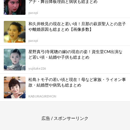
アナ・舞台降板理由と病状も総まとめ
passpi
和久井映見の現在と若い頃！旦那の萩原聖人との息子
や離婚原因も総まとめ【画像多数】
passpi
星野真弓(寺尾聰の嫁)の現在の姿！資生堂CM出演な
ど若い頃・結婚や子供も総まとめ
yujitake226
松島トモ子の若い頃と現在！母など家族・ライオン事
故・結婚歴や病気も総まとめ
KABURAGIREMON
広告 / スポンサーリンク