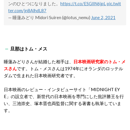
ンのひとつになりました。
https://t.co/ESGllN6jpL
pic.twit
ter.com/jn8AlhdL87
— 睡蓮みどり Midori Suiren (@lotus_nemu)
June 2, 2021
旦那はトム・メス
睡蓮みどりさんが結婚した相手は、
日本映画研究家のトム・メ
スさん
です。トム・メスさんは1974年にオランダのロッテル
ダムで生まれた日本映画研究者です。
日本映画のレビュー・インタビューサイト「MIDNIGHT EY
E」の設立者で、新世代の日本映画を専門にした批評勝王を行
い、三池崇史、塚本晋也両監督に関する著書も執筆していま
す。