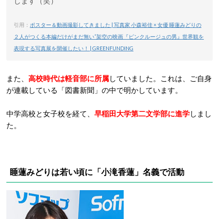
します（笑）
引用：
ポスター＆動画撮影してきました | 写真家 小森裕佳 × 女優 睡蓮みどりの
２人がつくる本編だけがまだ無い”架空の映画『ピンクルージュの男』世界観を
表現する写真展を開催したい！ | GREENFUNDING
また、
高校時代は軽音部に所属
していました。これは、ご自身
が連載している「図書新聞」の中で明かしています。
中学高校と女子校を経て、
早稲田大学第二文学部に進学
しまし
た。
睡蓮みどりは若い頃に「小滝香蓮」名義で活動