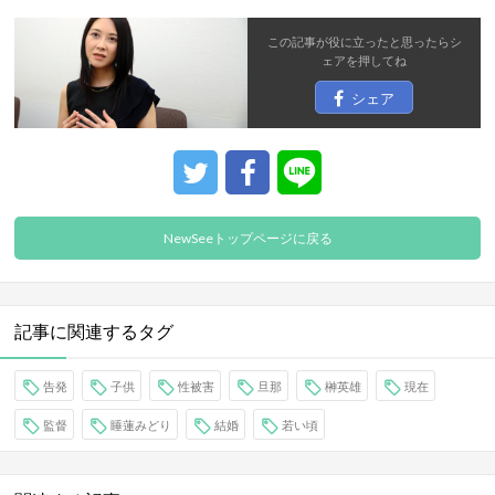
この記事が役に立ったと思ったら
シ
ェア
を押してね
シェア
NewSeeトップページに戻る
記事に関連するタグ
告発
子供
性被害
旦那
榊英雄
現在
監督
睡蓮みどり
結婚
若い頃