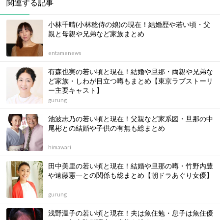
関連する記事
小林千晴(小林稔侍の娘)の現在！結婚歴や若い頃・父
親と母親や兄弟など家族まとめ
entamenews
有森也実の若い頃と現在！結婚や旦那・両親や兄弟な
ど家族・しわが目立つ噂もまとめ【東京ラブストーリ
ー主要キャスト】
gurung
池波志乃の若い頃と現在！父親など家系図・旦那の中
尾彬との結婚や子供の有無も総まとめ
himawari
田中美里の若い頃と現在！結婚や旦那の噂・竹野内豊
や遠藤憲一との関係も総まとめ【朝ドラあぐり女優】
gurung
浅野温子の若い頃と現在！夫は魚住勉・息子は魚住優