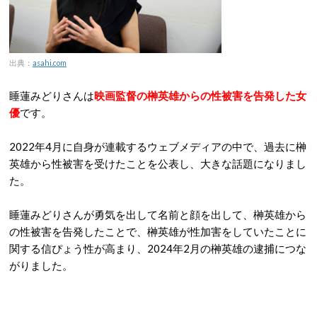
出典：
asahi.com
睡蓮みどりさんは
映画監督の榊英雄からの性被害を告発した女
優
です。
2022年4月に自身が連載するウェブメディアの中で、過去に榊
英雄から性被害を受けたことを公表し、大きな話題になりまし
た。
睡蓮みどりさんが勇気を出して名前と顔を出して、榊英雄から
の性被害を告発したことで、榊英雄が性加害をしていたことに
関する信ぴょう性が高まり、2024年2月の榊英雄の逮捕につな
がりました。