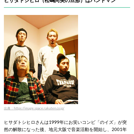
ヒサダトシヒロ（松嶋尚美の旦那）はバンドマン
出典：https://image.space.rakuten.co.jp/
ヒサダトシヒロさんは1999年にお笑いコンビ「のイズ」が突
然の解散になった後、地元大阪で音楽活動を開始し、2001年