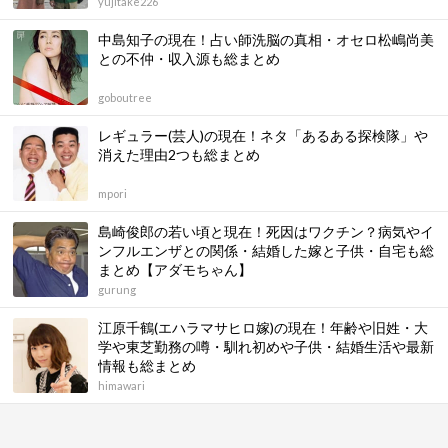
yujitake226
中島知子の現在！占い師洗脳の真相・オセロ松嶋尚美
との不仲・収入源も総まとめ
goboutree
レギュラー(芸人)の現在！ネタ「あるある探検隊」や
消えた理由2つも総まとめ
mpori
島崎俊郎の若い頃と現在！死因はワクチン？病気やイ
ンフルエンザとの関係・結婚した嫁と子供・自宅も総
まとめ【アダモちゃん】
gurung
江原千鶴(エハラマサヒロ嫁)の現在！年齢や旧姓・大
学や東芝勤務の噂・馴れ初めや子供・結婚生活や最新
情報も総まとめ
himawari