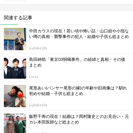
関連する記事
中田カウスの現在！若い頃や怖い話・山口組や小指な
い噂の真相・襲撃事件の犯人・結婚や子供も総まとめ
yujitake226
島田紳助「東京03恫喝事件」の経緯と真相・その後
まとめ
Luccy
尾形あい(パンサー尾形の嫁)の年齢や顔画像は？馴れ
初めや結婚・子供も総まとめ
yujitake226
飯野千寿の現在！結婚は？岡村隆史とのお見合い・元
カレ本田医師など総まとめ