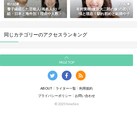
前の記事
次の記事
養子縁組した芸能人/有名人33
有村実樹(榎並大二郎の嫁)の若い
組・日本と海外別！理由や人数・
頃と現在！馴れ初めと結婚や子
日本の制度の概要と条件も徹底解
供・実家の家族や学歴も総まとめ
説
同じカテゴリーのアクセスランキング
PAGE TOP
ABOUT
ライター一覧
利用規約
プライバシーポリシー
お問い合わせ
© 2025 NewSee