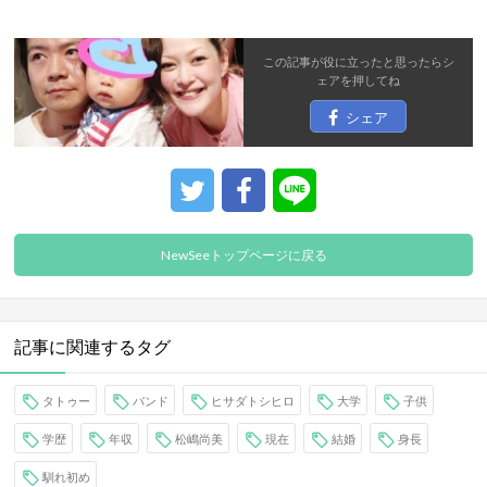
この記事が役に立ったと思ったら
シ
ェア
を押してね
シェア
NewSeeトップページに戻る
記事に関連するタグ
タトゥー
バンド
ヒサダトシヒロ
大学
子供
学歴
年収
松嶋尚美
現在
結婚
身長
馴れ初め