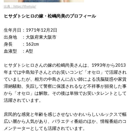
出典：https://thetv.jp/
ヒサダトシヒロの嫁・松嶋尚美のプロフィール
生年月日：1971年12月2日
出身地 ：大阪府東大阪市
身長 ：162cm
血液型 ：A型
ヒサダトシヒロさんの嫁の松嶋尚美さんは、1993年から2013
年までは中島知子さんとのお笑いコンビ「オセロ」で活躍され
ていましたが、相方の中島さんに占い師による洗脳疑惑や家賃
滞納騒動、失踪して警察に保護されるなど不祥事が頻発した事
から「オセロ」は解散。その後は単独でお笑いタレントとして
活躍されています。
庶民的な感覚と年齢を感じさせないかわいらしいルックスで幅
広い層から人気があり、バラエティ番組のほか、情報番組のコ
メンテーターとしても活躍されています。