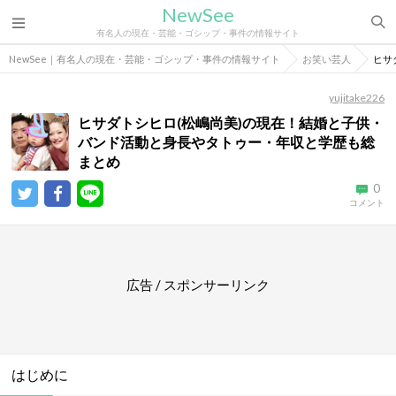
NewSee
有名人の現在・芸能・ゴシップ・事件の情報サイト
NewSee｜有名人の現在・芸能・ゴシップ・事件の情報サイト
お笑い芸人
ヒサ
yujitake226
ヒサダトシヒロ(松嶋尚美)の現在！結婚と子供・
バンド活動と身長やタトゥー・年収と学歴も総
まとめ
0
コメント
広告 / スポンサーリンク
はじめに