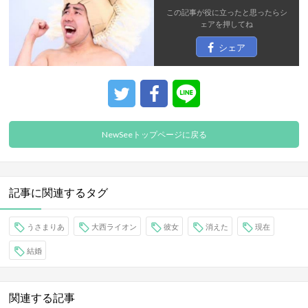
この記事が役に立ったと思ったら
シ
ェア
を押してね
シェア
NewSeeトップページに戻る
記事に関連するタグ
うさまりあ
大西ライオン
彼女
消えた
現在
結婚
関連する記事