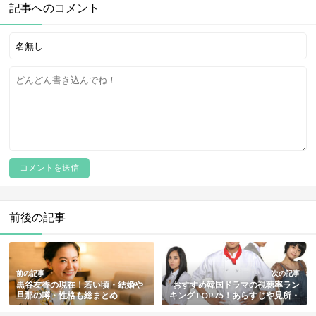
記事へのコメント
前後の記事
前の記事
次の記事
黒谷友香の現在！若い頃・結婚や
おすすめ韓国ドラマの視聴率ラン
旦那の噂・性格も総まとめ
キングTOP75！あらすじや見所・
出演者も総まとめ