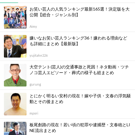
お笑い芸人の人気ランキング最新165選！決定版を大
公開【総合・ジャンル別】
Aimy
嫌いなお笑い芸人ランキング36！嫌われる理由など
も詳細にまとめ【最新版】
yujitake226
大空テント(芸人)の交通事故と死因！ネタ動画・ツチ
ノコ芸人エピソード・葬式の様子も総まとめ
gurung
とにかく明るい安村の現在！嫁や子供・文春の浮気騒
動とその後まとめ
mpori
板尾創路の現在！若い頃の犯罪や逮捕歴・文春砲とLI
NE流出まとめ