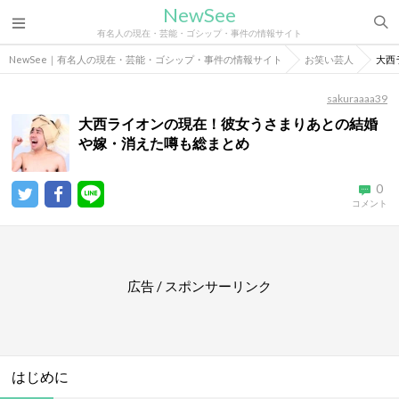
NewSee
有名人の現在・芸能・ゴシップ・事件の情報サイト
NewSee｜有名人の現在・芸能・ゴシップ・事件の情報サイト
お笑い芸人
大西
sakuraaaa39
大西ライオンの現在！彼女うさまりあとの結婚
や嫁・消えた噂も総まとめ
0
コメント
広告 / スポンサーリンク
はじめに