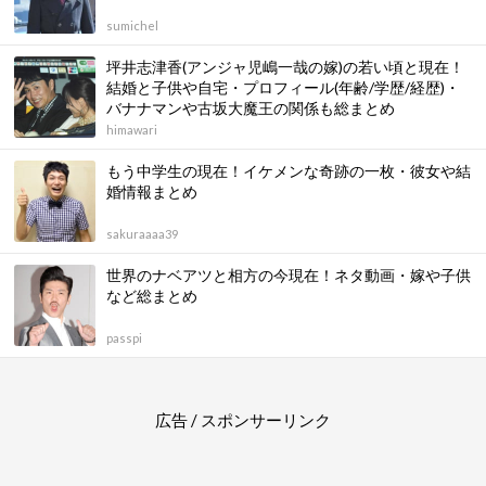
sumichel
坪井志津香(アンジャ児嶋一哉の嫁)の若い頃と現在！
結婚と子供や自宅・プロフィール(年齢/学歴/経歴)・
バナナマンや古坂大魔王の関係も総まとめ
himawari
もう中学生の現在！イケメンな奇跡の一枚・彼女や結
婚情報まとめ
sakuraaaa39
世界のナベアツと相方の今現在！ネタ動画・嫁や子供
など総まとめ
passpi
広告 / スポンサーリンク