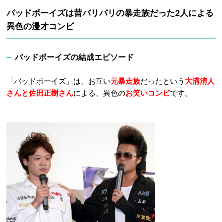
バッドボーイズは昔バリバリの暴走族だった2人による
異色の漫才コンビ
バッドボーイズの結成エピソード
「バッドボーイズ」は、お互い
元暴走族
だったという
大溝清人
さんと佐田正樹さん
による、異色の
お笑いコンビ
です。