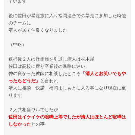
ています
後に佐田が暴走族に入り福岡連合での暴走に参加した時他
のチームに
清人が居て仲良くなりました
（中略）
逮捕後２人は暴走族を引退し清人は材木屋
佐田は高校に戻り卒業後の進路に迷い、
仲の良かった教師に相談したところ
「清人とお笑いでもや
ったらどうだ」
と言われ
清人に相談 快諾 福岡よしもとに入る事になり現在に至
ります
２人共相当ワルでしたが
佐田はイケイケの喧嘩上等でしたが清人はほとんど喧嘩は
しなかった
との事