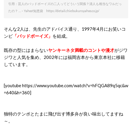
引用：芸人のバッドボーイズの二人ってどういう関係？清人も相当なワルだっ
たの？ … – Yahoo!知恵袋 https://detail.chiebukuro.yahoo.co.jp/
そんな2人は、先生のアドバイス通り、1997年4月にお笑いコ
ンビ
「バッドボーイズ」
を結成。
既存の型にはまらない
ヤンキーネタ満載のコントや漫才
がジワ
ジワと人気を集め、2002年には福岡吉本から東京本社に移籍
しています。
[youtube https://www.youtube.com/watch?v=hFQGA89q5qc&w
=640&h=360]
独特のテンポとたまに飛び出す博多弁が良い味出してますね
～。