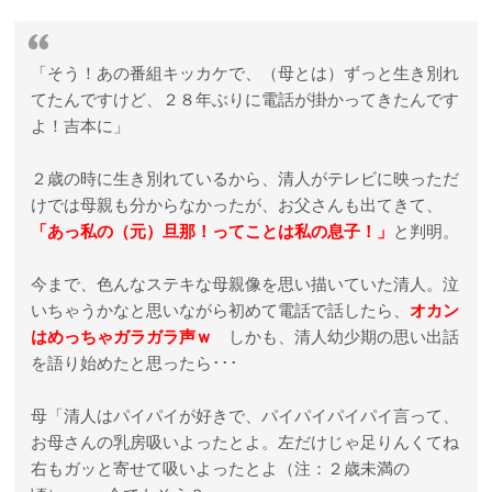
「そう！あの番組キッカケで、（母とは）ずっと生き別れ
てたんですけど、２８年ぶりに電話が掛かってきたんです
よ！吉本に」
２歳の時に生き別れているから、清人がテレビに映っただ
けでは母親も分からなかったが、お父さんも出てきて、
「あっ私の（元）旦那！ってことは私の息子！」
と判明。
今まで、色んなステキな母親像を思い描いていた清人。泣
いちゃうかなと思いながら初めて電話で話したら、
オカン
はめっちゃガラガラ声ｗ
しかも、清人幼少期の思い出話
を語り始めたと思ったら･･･
母「清人はパイパイが好きで、パイパイパイパイ言って、
お母さんの乳房吸いよったとよ。左だけじゃ足りんくてね
右もガッと寄せて吸いよったとよ（注：２歳未満の