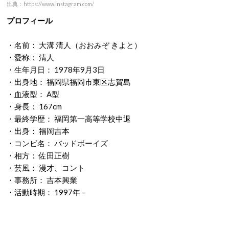
出典：https://www.instagram.com/
プロフィール
・名前： 大溝 清人（おおみぞ きよと）
・愛称： 清人
・生年月日： 1978年9月3日
・出身地： 福岡県福岡市東区志賀島
・血液型： A型
・身長： 167cm
・最終学歴： 福岡第一高等学校中退
・出身： 福岡吉本
・コンビ名： バッドボーイズ
・相方： 佐田正樹
・芸風： 漫才、コント
・事務所： 吉本興業
・活動時期： 1997年 –