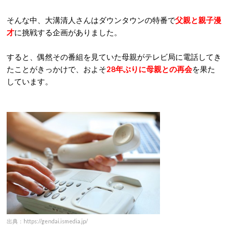
そんな中、大溝清人さんはダウンタウンの特番で
父親と親子漫
才
に挑戦する企画がありました。
すると、偶然その番組を見ていた母親がテレビ局に電話してき
たことがきっかけで、およそ
28年ぶりに母親との再会
を果た
しています。
出典：https://gendai.ismedia.jp/