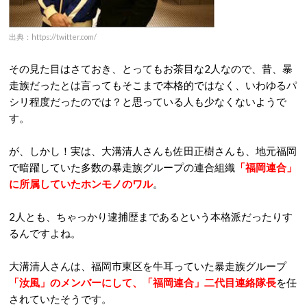
出典：https://twitter.com/
その見た目はさておき、とってもお茶目な2人なので、昔、暴
走族だったとは言ってもそこまで本格的ではなく、いわゆるパ
シリ程度だったのでは？と思っている人も少なくないようで
す。
が、しかし！実は、大溝清人さんも佐田正樹さんも、地元福岡
で暗躍していた多数の暴走族グループの連合組織
「福岡連合」
に所属していたホンモノのワル
。
2人とも、ちゃっかり逮捕歴まであるという本格派だったりす
るんですよね。
大溝清人さんは、福岡市東区を牛耳っていた暴走族グループ
「汝風」のメンバーにして、「福岡連合」二代目連絡隊長
を任
されていたそうです。