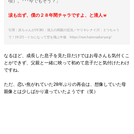
頃）。･･･今でもそう？」
涙も出ず、僕の２８年間チャラですよ、と清人ｗ
引用：浜ちゃんが(9/28)：清人の両親の近況／ヤリキレナイ川：２つちゃう
で！(9/27) – イカになって空を飛ぶ午後 https://noe.hatenadiary.org/
なるほど、成長した息子を見た目だけではお母さんも気付くこ
とができず、父親と一緒に映って初めて息子だと気付けたわけ
ですね。
ただ、恋い焦がれていた28年ぶりの再会は、想像していた母
親像とは少しばかり違っていたようです（笑）