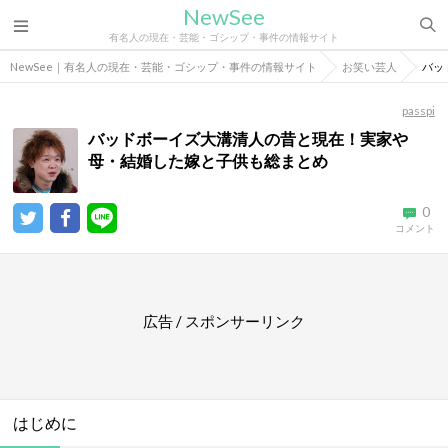
NewSee
有名人の現在・芸能・ゴシップ・事件の情報サイト
NewSee｜有名人の現在・芸能・ゴシップ・事件の情報サイト
お笑い芸人
バッ
passpi
バッドボーイズ大溝清人の昔と現在！実家や
母・結婚した嫁と子供も総まとめ
0
コメント
広告 / スポンサーリンク
はじめに