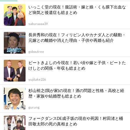
いっこく堂の現在！腹話術・嫁と娘・くも膜下出血な
ど病気と後遺症も総まとめ
sakuraaaa39
長井秀和の現在！フィリピン人やカナダ人との騒動・
元嫁との離婚や消えた理由・子供や再婚も紹介
goboutree
ビートきよしの今現在！若い頃や嫁と子供・ビートた
けしとの関係・年収も総まとめ
yujitake226
杉山裕之(我が家)の現在！酒の問題と性格・高校と経
歴・家族や結婚歴も総まとめ
gurung
フォークダンスDE成子坂の現在や死因！村田渚と桶
田敬太郎の死の真相まとめ