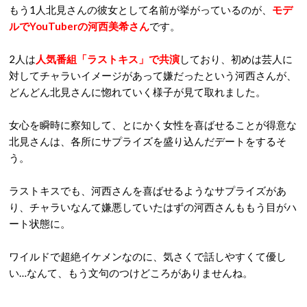
もう
1
人北見さんの彼女として名前が挙がっているのが、
モデ
ルで
YouTuber
の河西美希さん
です。
2
人は
人気番組「ラストキス」で共演
しており、初めは芸人に
対してチャラいイメージがあって嫌だったという河西さんが、
どんどん北見さんに惚れていく様子が見て取れました。
女心を瞬時に察知して、とにかく女性を喜ばせることが得意な
北見さんは、各所にサプライズを盛り込んだデートをするそ
う。
ラストキスでも、河西さんを喜ばせるようなサプライズがあ
り、チャラいなんて嫌悪していたはずの河西さんももう目がハ
ート状態に。
ワイルドで超絶イケメンなのに、気さくで話しやすくて優し
い…なんて、もう文句のつけどころがありませんね。