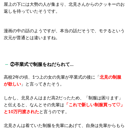
屋上の下には大勢の人が集まり、北見さんからのクッキーのお
返しを待っていたそうです。
漫画の中の話のようですが、本当の話だそうで、モテるという
次元が普通とは違いますね。
②卒業式で制服をねだられて
…
高校
2
年の頃、1つ上の女の先輩が卒業式の後に「
北見の制服
が欲しい
」と言ってきたそう。
しかし、北見さんはまだ高
2
だったため、「制服は困ります」
と伝えると、なんとその先輩は
「これで新しい制服買って
♡
」
と
10
万円渡された
と言うのです。
北見さんは着ていた制服を先輩にあげて、自身は先輩からもら