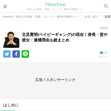
NewSee
有名人の現在・芸能・ゴシップ・事件の情報サイト
NewSee｜有名人の現在・芸能・ゴシップ・事件の情報サイト
お笑い芸人
北見
mpori
北見寛明(ベイビーギャング)の現在！身長・昔や
彼女・逮捕理由も総まとめ
0
コメント
広告 / スポンサーリンク
はじめに