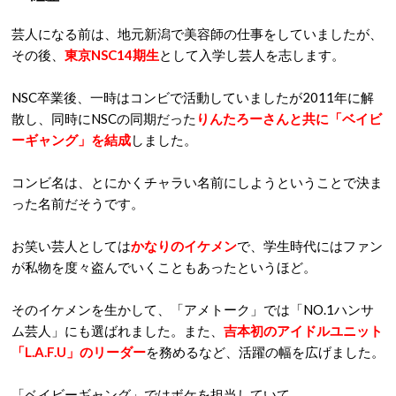
芸人になる前は、地元新潟で美容師の仕事をしていましたが、
その後、
東京
NSC14
期生
として入学し芸人を志します。
NSC
卒業後、一時はコンビで活動していましたが
2011
年に解
散し、同時に
NSC
の同期だった
りんたろーさんと共に「ベイビ
ーギャング」を結成
しました。
コンビ名は、とにかくチャラい名前にしようということで決ま
った名前だそうです。
お笑い芸人としては
かなりのイケメン
で、学生時代にはファン
が私物を度々盗んでいくこともあったというほど。
そのイケメンを生かして、「アメトーク」では「NO
.1
ハンサ
ム芸人」にも選ばれました。また、
吉本初のアイドルユニット
「
L.A.F.U
」のリーダー
を務めるなど、活躍の幅を広げました。
「ベイビーギャング」ではボケを担当していて、