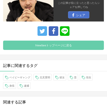
この記事が役に立ったと思ったら
シ
ェア
を押してね
シェア
NewSeeトップページに戻る
記事に関連するタグ
ベイビーギャング
北見寛明
彼女
昔
現在
身長
逮捕
関連する記事