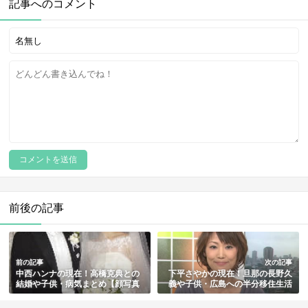
記事へのコメント
前後の記事
前の記事
次の記事
中西ハンナの現在！高橋克典との
下平さやかの現在！旦那の長野久
結婚や子供・病気まとめ【顔写真
義や子供・広島への半分移住生活
あり】
も総まとめ