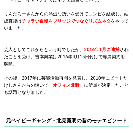
りんたろーさんからの熱烈な誘いを受けてコンビを結成し、結
成直後は
チャラい自慢をブリッジ
でつなぐリズムネタ
をやって
いました。
芸人としてこれからという時でしたが、
2016
年
1
月に逮捕
され
たことを受け、吉本興業は
2016
年
4
月
15
日付けで専属契約を
解除。
その後、
2017
年に芸能活動再開を発表し、
2018
年にビートた
けしさんからの誘いで「
オフィス北野
」に所属が決定したこと
も話題となりました。
元ベイビーギャング・北見寛明の昔のモテエピソード