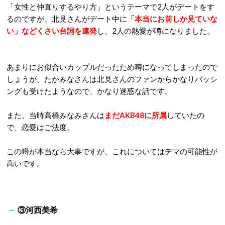
「女性と仲直りするやり方」というテーマで
2
人がデートをす
るのですが、北見さんがデート中に
「本当にお前しか見ていな
い」などくさい台詞を連発
し、
2
人の熱愛が噂になりました。
あまりにお似合いカップルだったため噂になってしまったので
しょうが、たかみなさんは北見さんのファンからかなりバッシ
ングも受けたようなので、かなり迷惑な話です。
また、当時高橋みなみさんは
まだ
AKB48
に所属
していたの
で、恋愛はご法度。
この噂が本当なら大事ですが、これについてはデマの可能性が
高いです。
③河西美希