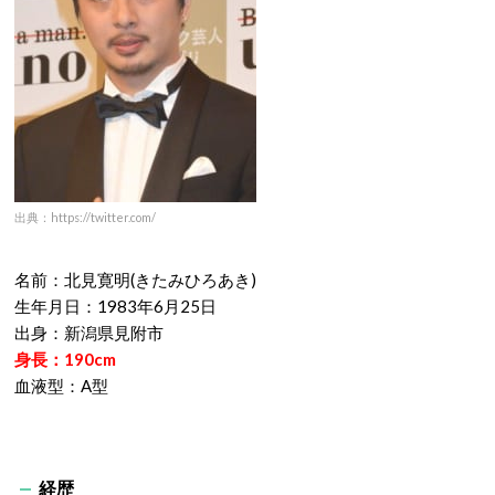
出典：https://twitter.com/
名前：北見寛明
(
きたみひろあき
)
生年月日：
1983
年
6
月
25
日
出身：新潟県見附市
身長：
190cm
血液型：
A
型
経歴