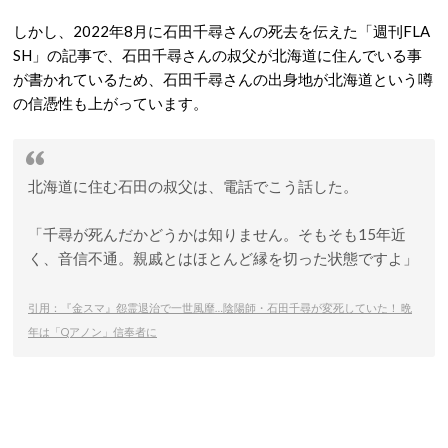
しかし、2022年8月に石田千尋さんの死去を伝えた「週刊FLA
SH」の記事で、石田千尋さんの叔父が北海道に住んでいる事
が書かれているため、石田千尋さんの出身地が北海道という噂
の信憑性も上がっています。
北海道に住む石田の叔父は、電話でこう話した。
「千尋が死んだかどうかは知りません。そもそも15年近
く、音信不通。親戚とはほとんど縁を切った状態ですよ」
引用：『金スマ』怨霊退治で一世風靡…陰陽師・石田千尋が変死していた！ 晩
年は「Qアノン」信奉者に