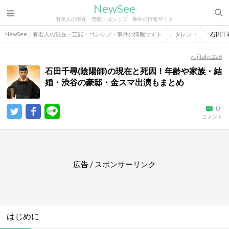
NewSee
有名人の現在・芸能・ゴシップ・事件の情報サイト
NewSee｜有名人の現在・芸能・ゴシップ・事件の情報サイト
タレント
石田千
yujitake226
石田千尋(陰陽師)の現在と死因！年齢や家族・結
婚・渋谷の豪邸・金スマ出演もまとめ
0
コメント
広告 / スポンサーリンク
はじめに