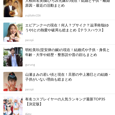
大根田名美(郷ひろみ元嫁)の現在！結婚と子供・離婚
原因・最近の活動まとめ
yujitake226
エビアンクーの現在！何人？ブサイク？澁澤侑哉(ゆ
うや)との熱愛や破局も総まとめ【テラスハウス】
passpi
明松美玖(堂安律の嫁)の現在！結婚式や子供・身長と
年齢・大学や経歴・整形説や昔の顔もまとめ
gurung
山瀬まみの若い頃と現在！旦那の中上雅巳との結婚・
子供がいない理由も総まとめ
passpi
有名コスプレイヤーの人気ランキング最新TOP35
【決定版】
Aimy