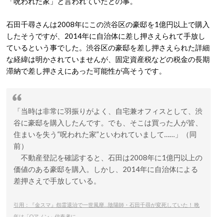
「呪われた家」と言われていたとの事。
石田千尋さんは2008年にこの渋谷区の豪邸を1億円以上で購入
したそうですが、2014年に自治体に差し押さえられて手放し
ているという事でした。渋谷区の豪邸を差し押さえられた詳細
な経緯は明かされていませんが、固定資産税などの税金の長期
滞納で差し押さえにあった可能性が高そうです。
「当時は非常に羽振りがよく、自宅兼オフィスとして、渋
谷に豪邸を購入したんです。でも、そこは買った人が皆、
住まいを失う“呪われた家”といわれていまして……」（同
前）
不動産登記を確認すると、石田は2008年に1億円以上の
価値のある豪邸を購入。しかし、2014年に自治体による
差押さえで手放している。
引用：『金スマ』怨霊退治で一世風靡…陰陽師・石田千尋が変死していた！ 晩
年は「Qアノン」信奉者に