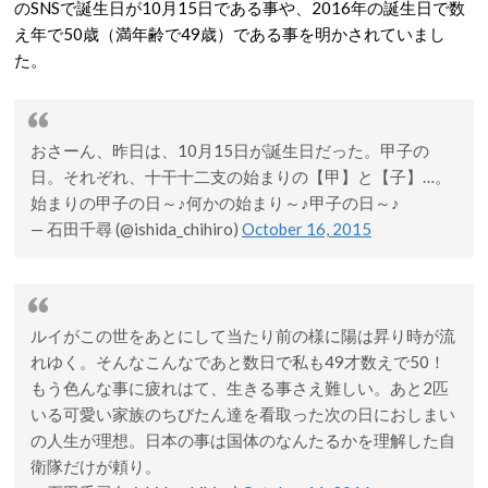
のSNSで誕生日が10月15日である事や、2016年の誕生日で数
え年で50歳（満年齢で49歳）である事を明かされていまし
た。
おさーん、昨日は、10月15日が誕生日だった。甲子の
日。それぞれ、十干十二支の始まりの【甲】と【子】…。
始まりの甲子の日～♪何かの始まり～♪甲子の日～♪
— 石田千尋 (@ishida_chihiro)
October 16, 2015
ルイがこの世をあとにして当たり前の様に陽は昇り時が流
れゆく。そんなこんなであと数日で私も49才数えで50！
もう色んな事に疲れはて、生きる事さえ難しい。あと2匹
いる可愛い家族のちびたん達を看取った次の日におしまい
の人生が理想。日本の事は国体のなんたるかを理解した自
衛隊だけが頼り。