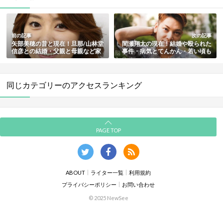
前の記事
次の記事
矢部美穂の昔と現在！旦那/山林堂
間瀬翔太の現在！結婚や殴られた
信彦との結婚・父親と母親など家
事件・病気とてんかん・若い頃も
族も総まとめ
総まとめ
同じカテゴリーのアクセスランキング
PAGE TOP
ABOUT
ライター一覧
利用規約
プライバシーポリシー
お問い合わせ
© 2025 NewSee