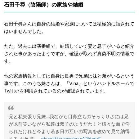
石田千尋（陰陽師）の家族や結婚
石田千尋さんは自身の結婚や家族については積極的に話されて
はいませんでした。
たた、過去に出演番組で、結婚していて妻と息子がいると紹介
された事があったようですが、確認が取れず真偽不明の情報で
す。
他の家族情報としては自身は長男で兄弟は妹と弟がいるという
事です。このうち妹さんは、「Vina」というハンドルネームで
Twitterを利用されているのが確認されています。
兄と私矢張り兄妹…我ながら目鼻立ちのそっくりさには兄
が以前笑いながら私達は双子のようだわ！と様々な面で仰
られたけれど今より若き日の互いの写真を改めて見て納得
する..お兄様..。
pic.twitter.com/xywA2YygvF