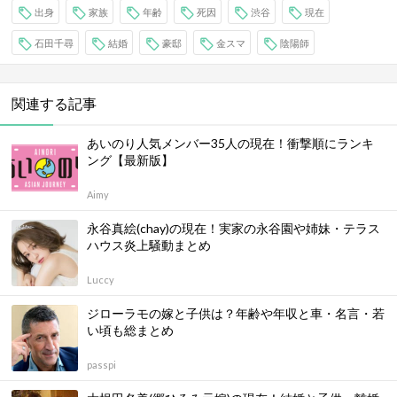
出身
家族
年齢
死因
渋谷
現在
石田千尋
結婚
豪邸
金スマ
陰陽師
関連する記事
あいのり人気メンバー35人の現在！衝撃順にランキ
ング【最新版】
Aimy
永谷真絵(chay)の現在！実家の永谷園や姉妹・テラス
ハウス炎上騒動まとめ
Luccy
ジローラモの嫁と子供は？年齢や年収と車・名言・若
い頃も総まとめ
passpi