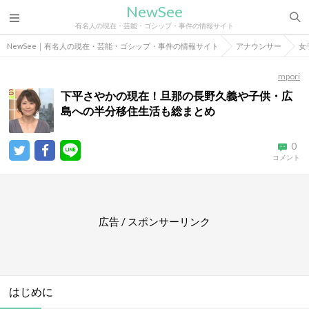
NewSee
有名人の現在・芸能・ゴシップ・事件の情報サイト
NewSee｜有名人の現在・芸能・ゴシップ・事件の情報サイト
アナウンサー
女
mpori
下平さやかの現在！旦那の長野久義や子供・広
島への半分移住生活も総まとめ
0
コメント
広告 / スポンサーリンク
はじめに