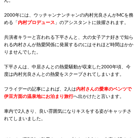
ん。
2000
年には、ウッチャンナンチャンの内村光良さんが
MC
を務
める「
内村プロデュース
」のアシスタントに抜擢されます。
共演者キラーと言われる下平さんと、大の女子アナ好きで知ら
れる内村さんが熱愛関係に発展するのにはそれほど時間はかか
りませんでした。
下平さんは、中居さんとの熱愛騒動が収束した
2000
年頃、今
度は内村光良さんとの熱愛をスクープされてしまいます。
フライデーの記事によれば、
2
人は
内村さんの愛車のベンツで
伊豆方面の温泉地にお泊まり旅行
へ出かけたと言います。
車内で
2
人きり、良い雰囲気になりキスをする姿がキャッチさ
れてしまいました。