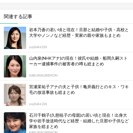
関連する記事
岩本乃蒼の若い頃と現在！旦那と結婚や子供・高校と
大学やノンノなど経歴・実家の親や家族もまとめ
yujitake226
山内泉(NHKアナ)の現在！彼氏や結婚・船岡久嗣スト
ーカー逮捕事件の被害者の噂も総まとめ
KABURAGIREMON
宮瀬茉祐子アナの夫と子供！亀井義行とのキス・ワキ
毛の放送事故も総まとめ
yujitake226
石川千鶴子(久慈暁子の母親)の若い頃と現在！出身大
学や岩手放送時代など経歴・結婚した旦那や子供など
家族を総まとめ
KABURAGIREMON