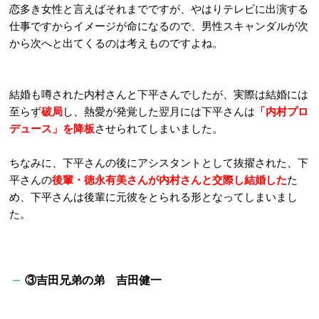
恋多き女性と言えばそれまでですが、やはりテレビに出演する
仕事ですからイメージが命になるので、男性スキャンダルが次
から次へと出てくるのは考えものですよね。
結婚も噂された内村さんと下平さんでしたが、実際は結婚には
至らず
破局
し、熱愛が発覚した翌月には下平さんは
「内村プロ
デュース」を降板
させられてしまいました。
ちなみに、下平さんの後にアシスタントとして抜擢された、下
平さんの
後輩・徳永有美さんが内村さんと交際し結婚した
た
め、下平さんは後輩に元彼をとられる形となってしまいまし
た。
③吉田兄弟の弟 吉田健一