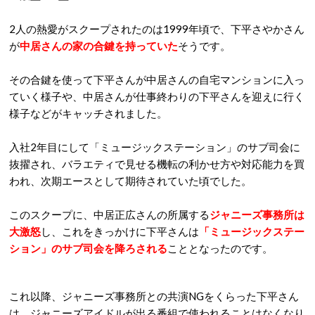
2
人の熱愛がスクープされたのは
1999
年頃で、下平さやかさん
が
中居さんの家の合鍵を持っていた
そうです。
その合鍵を使って下平さんが中居さんの自宅マンションに入っ
ていく様子や、中居さんが仕事終わりの下平さんを迎えに行く
様子などがキャッチされました。
入社
2
年目にして「ミュージックステーション」のサブ司会に
抜擢され、バラエティで見せる機転の利かせ方や対応能力を買
われ、次期エースとして期待されていた頃でした。
このスクープに、中居正広さんの所属する
ジャニーズ事務所は
大激怒
し、これをきっかけに下平さんは
「ミュージックステー
ション」のサブ司会を降ろされる
こととなったのです。
これ以降、ジャニーズ事務所との共演
NG
をくらった下平さん
は、ジャニーズアイドルが出る番組で使われることはなくなり