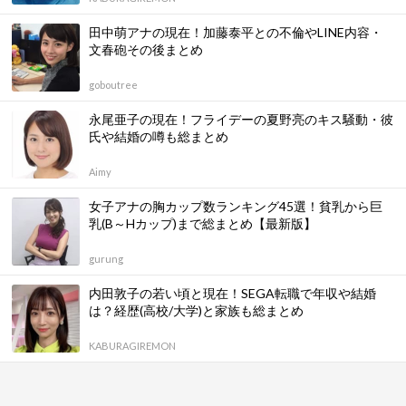
田中萌アナの現在！加藤泰平との不倫やLINE内容・
文春砲その後まとめ
goboutree
永尾亜子の現在！フライデーの夏野亮のキス騒動・彼
氏や結婚の噂も総まとめ
Aimy
女子アナの胸カップ数ランキング45選！貧乳から巨
乳(B～Hカップ)まで総まとめ【最新版】
gurung
内田敦子の若い頃と現在！SEGA転職で年収や結婚
は？経歴(高校/大学)と家族も総まとめ
KABURAGIREMON