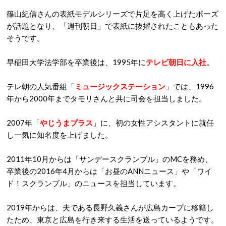
篠山紀信さんの表紙モデルシリーズで片足を高く上げたポーズ
が話題となり、「週刊朝日」で表紙に抜擢されたこともあった
そうです。
早稲田大学法学部を卒業後は、
1995
年に
テレビ朝日に入社
。
テレ朝の人気番組「
ミュージックステーション
」では、
1996
年から
2000
年までタモリさんと共に司会を担当しました。
2007
年「
やじうまプラス
」に、初の女性アシスタントに就任
し一気に知名度を上げました。
2011
年
10
月からは「サンデースクランブル」の
MC
を務め、
卒業後の
2016
年
4
月からは「お昼の
ANN
ニュース」や「ワイ
ド！スクランブル」のニュースを担当しています。
2019
年からは、夫である長野久義さんが広島カープに移籍し
たため、東京と広島を行き来する生活を送っているようです。