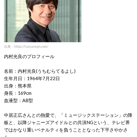
出典：https://nanasepn.com/
内村光良のプロフィール
名前：内村光良(うちむらてるよし)
生年月日：1964年7月22日
出身：熊本県
身長：169cm
血液型：AB型
中居正広さんとの熱愛で、「ミュージックステーション」の降
板と、以降ジャニーズアイドルとの共演
NG
という、テレビ界
ではかなり重いペナルティを負うこととなった下平さやかさ