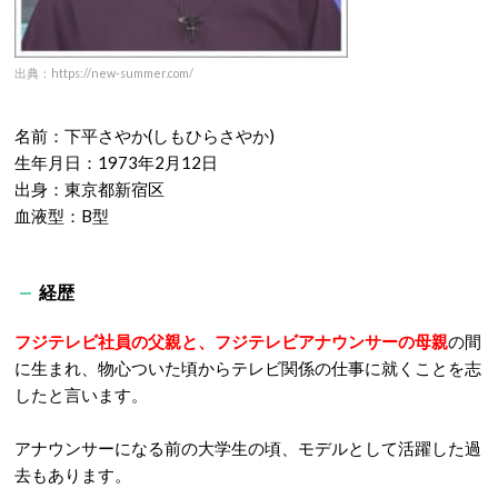
出典：https://new-summer.com/
名前：下平さやか
(
しもひらさやか
)
生年月日：
1973
年
2
月
12
日
出身：東京都新宿区
血液型：
B
型
経歴
フジテレビ社員の父親と、フジテレビアナウンサーの母親
の間
に生まれ、物心ついた頃からテレビ関係の仕事に就くことを志
したと言います。
アナウンサーになる前の大学生の頃、モデルとして活躍した過
去もあります。