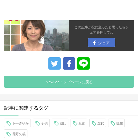
この記事が役に立ったと思ったら
シ
ェア
を押してね
シェア
NewSeeトップページに戻る
記事に関連するタグ
下平さやか
子供
彼氏
旦那
歴代
現在
長野久義