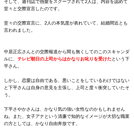
そして、週刊誌で熱愛をスクープされて
2
人は、内容を認めて
堂々と交際宣言したのです。
堂々の交際宣言に、
2
人の本気度が表れていて、結婚間近とも
言われました。
中居正広さんとの交際報道から間も無くしてのこのスキャンダ
ルに、
テレビ朝日の上司からはかなりお叱りを受けた
という下
平さん。
しかし、恋愛は自由である、悪いことをしているわけではない
と下平さんは自身の意見を主張し、上司と度々衝突していたそ
う。
下平さやかさんは、かなり気の強い女性なのかもしれません
ね。また
、女子アナという清廉で知的なイメージが大切な職業
の方としては、かなり自由奔放です。