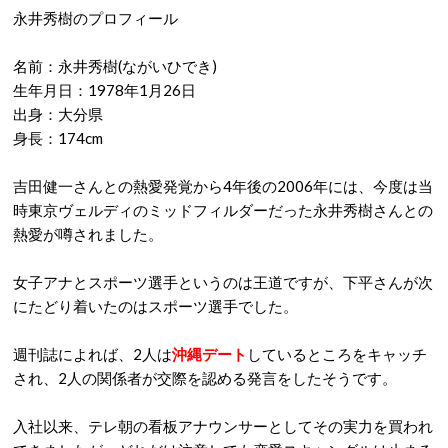
永井秀樹のプロフィール
名前：永井秀樹(ながいひでき)
生年月日：1978年1月26日
出身：大分県
身長：174cm
吉田健一さんとの熱愛発覚から
4
年後の
2006
年には、今度は当
時東京ヴェルディのミッドフィルダーだった永井秀樹さんとの
熱愛が噂されました。
女子アナとスポーツ選手というのは王道ですが、下平さんが次
にたどり着いたのはスポーツ選手でした。
週刊誌によれば、
2
人は
沖縄デート
しているところをキャッチ
され、
2
人の関係者が交際を認める発言をしたそうです。
入社以来、テレ朝の看板アナウンサーとしてその実力を買われ