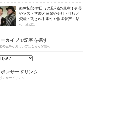
西村拓郎(神田うの旦那)の現在！身長
や父親・学歴と経歴や会社・年収と
資産・刺される事件や恫喝音声・結
婚と子供や自宅・脳梗塞の病気もま
yujitake226
とめ
アーカイブで記事を探す
去の記事が見たい方はこちらが便利
スポンサードリンク
ポンサードリンク