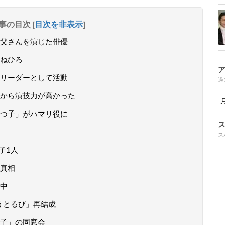
事の目次
[
目次を非表示
]
父さんを演じた俳優
ねひろ
リーダーとして活動
過
から演技力が高かった
つ子」がハマリ役に
ス
子1人
真相
中
うとるび」再結成
子」の同窓会