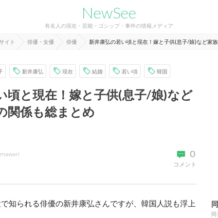
NewSee
有名人の現在・芸能・ゴシップ・事件の情報メディア
報サイト
俳優・女優
俳優
新井康弘の若い頃と現在！嫁と子供(息子/娘)など家
子
新井康弘
現在
結婚
若い頃
韓国
い頃と現在！嫁と子供(息子/娘)など
の関係も総まとめ
0
imawari
コメント
役で知られる俳優の新井康弘さんですが、韓国人説も浮上
同