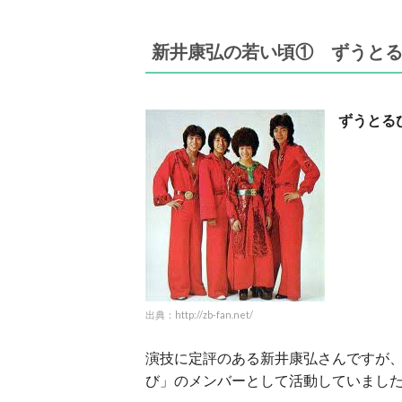
新井康弘の若い頃① ずうと
ずうとる
出典：http://zb-fan.net/
演技に定評のある新井康弘さんですが
び」のメンバーとして活動していまし