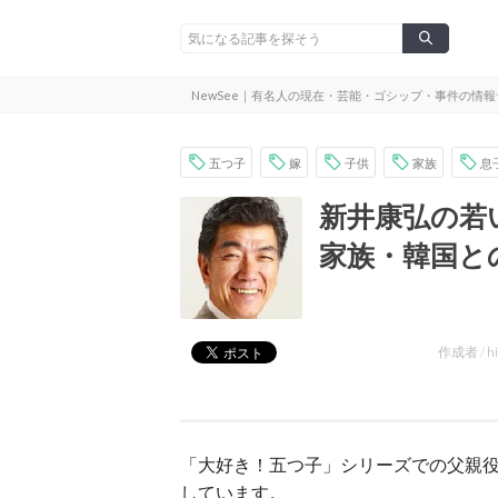
NewSee｜有名人の現在・芸能・ゴシップ・事件の情
五つ子
嫁
子供
家族
息
新井康弘の若
家族・韓国と
作成者 /
h
「大好き！五つ子」シリーズでの父親
しています。