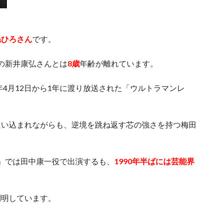
ねひろさん
です。
兄の新井康弘さんとは
8歳
年齢が離れています。
年4月12日から1年に渡り放送された「ウルトラマンレ
追い込まれながらも、逆境を跳ね返す芯の強さを持つ梅田
生」では田中康一役で出演するも、
1990年半ばには芸能界
判明しています。