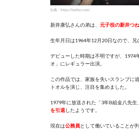
出典：https://twitter.com/
新井康弘さんの弟は、
元子役の新井つ
生年月日は1964年12月20日なので、
デビューした時期は不明ですが、1974
オ」にレギュラー出演。
この作品では、家族を失いスランプに
トオルを演じ、注目を集めました。
1979年に放送された「3年B組金八先
を引退
したようです。
現在は
公務員
として働いていることが