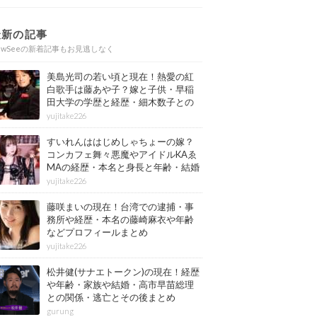
最新の記事
ewSeeの新着記事もお見逃しなく
美島光司の若い頃と現在！熱愛の紅
白歌手は藤あや子？嫁と子供・早稲
田大学の学歴と経歴・細木数子との
確執もまとめ
yujitake226
すいれんははじめしゃちょーの嫁？
コンカフェ舞々悪魔やアイドルKAゑ
MAの経歴・本名と身長と年齢・結婚
情報もまとめ
yujitake226
藤咲まいの現在！台湾での逮捕・事
務所や経歴・本名の藤崎麻衣や年齢
などプロフィールまとめ
yujitake226
松井健(サナエトークン)の現在！経歴
や年齢・家族や結婚・高市早苗総理
との関係・逃亡とその後まとめ
gurung