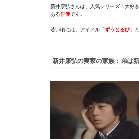
新井康弘さんは、人気シリーズ「大好
ある
俳優
です。
若い頃には、アイドル「
ずうとるび
」
新井康弘の実家の家族：
弟は