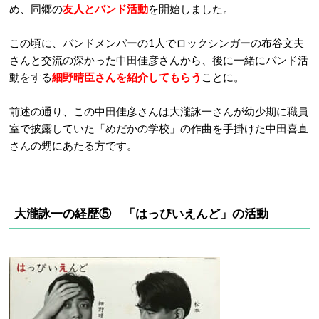
め、同郷の
友人とバンド活動
を開始しました。
この頃に、バンドメンバーの1人でロックシンガーの布谷文夫
さんと交流の深かった中田佳彦さんから、後に一緒にバンド活
動をする
細野晴臣さんを紹介してもらう
ことに。
前述の通り、この中田佳彦さんは大瀧詠一さんが幼少期に職員
室で披露していた「めだかの学校」の作曲を手掛けた中田喜直
さんの甥にあたる方です。
大瀧詠一の経歴⑤ 「はっぴいえんど」の活動