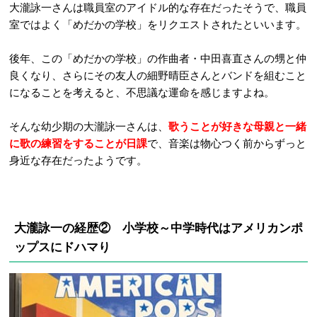
大瀧詠一さんは職員室のアイドル的な存在だったそうで、職員
室ではよく「めだかの学校」をリクエストされたといいます。
後年、この「めだかの学校」の作曲者・中田喜直さんの甥と仲
良くなり、さらにその友人の細野晴臣さんとバンドを組むこと
になることを考えると、不思議な運命を感じますよね。
そんな幼少期の大瀧詠一さんは、
歌うことが好きな母親と一緒
に歌の練習をすることが日課
で、音楽は物心つく前からずっと
身近な存在だったようです。
大瀧詠一の経歴② 小学校～中学時代は
アメリカンポ
ップスにドハマり