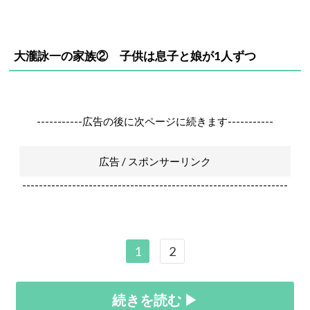
大瀧詠一の家族② 子供は息子と娘が1人ずつ
-----------広告の後に次ページに続きます-----------
広告 / スポンサーリンク
----------------------------------------------------------------
1
2
続きを読む ▶