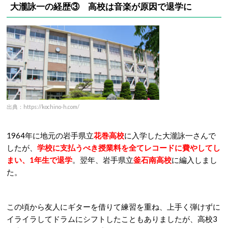
大瀧詠一の経歴③
高校は音楽が原因で退学に
出典：https://kochino-h.com/
1964年に地元の岩手県立
花巻高校
に入学した大瀧詠一さんで
したが、
学校に支払うべき授業料を全てレコードに費やしてし
まい、1年生で退学
。翌年、岩手県立
釜石南高校
に編入しまし
た。
この頃から友人にギターを借りて練習を重ね、上手く弾けずに
イライラしてドラムにシフトしたこともありましたが、高校3