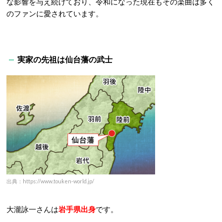
な影響を与え続けており、令和になった現在もその楽曲は多く
のファンに愛されています。
実家の先祖は仙台藩の武士
出典：https://www.touken-world.jp/
大瀧詠一さんは
岩手県出身
です。