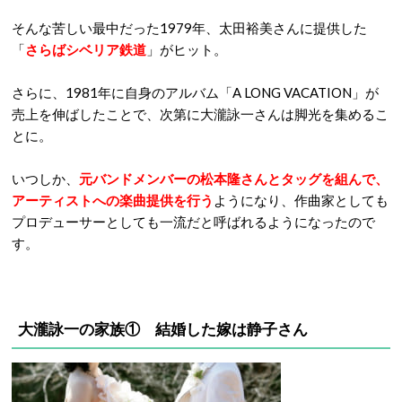
そんな苦しい最中だった1979年、太田裕美さんに提供した
「
さらばシベリア鉄道
」がヒット。
さらに、1981年に自身のアルバム「A LONG VACATION」が
売上を伸ばしたことで、次第に大瀧詠一さんは脚光を集めるこ
とに。
いつしか、
元バンドメンバーの松本隆さんとタッグを組んで、
アーティストへの楽曲提供を行う
ようになり、作曲家としても
プロデューサーとしても一流だと呼ばれるようになったので
す。
大瀧詠一の家族① 結婚した嫁は静子さん