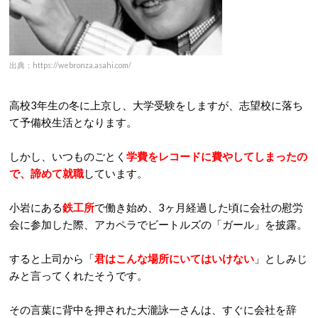
出典：https://webronza.asahi.com/
高校3年生の冬に上京し、大学受験をしますが、志望校に落ち
て予備校生活となります。
しかし、いつものごとく
学費をレコードに費やしてしまったの
で、諦めて就職
しています。
小岩にある
鉄工所
で働き始め、3ヶ月経過した頃に会社の慰労
会に参加した際、アカペラでビートルズの「ガール」を披露。
すると上司から「
君はこんな場所にいてはいけない
」としみじ
みと言ってくれたそうです。
その言葉に背中を押された大瀧詠一さんは、すぐに会社を辞