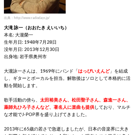
出典：http://www.radiodays.jp/
大滝 詠一（おおたき えいいち）
本名: 大瀧榮一
生年月日: 1948年7月28日
没年月日: 2013年12月30日
出身地: 岩手県奥州市
大瀧詠一さんは、1969年にバンド「
はっぴいえんど
」を結成
し、ギターとボーカルを担当。解散後はソロとして本格的に活
動を開始します。
歌手活動の傍ら、
太田裕美さん、松田聖子さん、森進一さん、
薬師丸ひろ子さんなど、著名人に楽曲も提供
しており、マルチ
な才能でJ-POP界を盛り上げてきました。
2013年に65歳の若さで急逝しましたが、日本の音楽界に大き