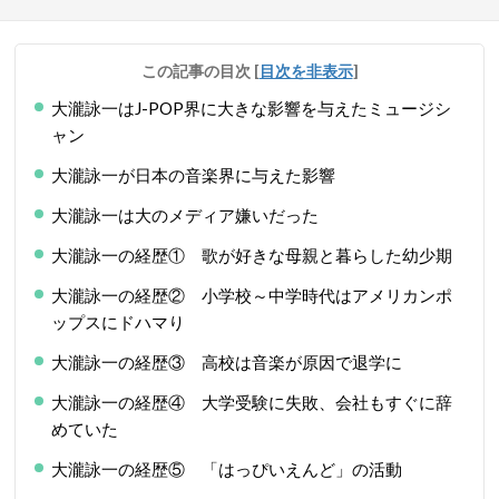
この記事の目次
[
目次を非表示
]
大瀧詠一はJ-POP界に大きな影響を与えたミュージシ
ャン
大瀧詠一が日本の音楽界に与えた影響
大瀧詠一は大のメディア嫌いだった
大瀧詠一の経歴① 歌が好きな母親と暮らした幼少期
大瀧詠一の経歴② 小学校～中学時代はアメリカンポ
ップスにドハマり
大瀧詠一の経歴③ 高校は音楽が原因で退学に
大瀧詠一の経歴④ 大学受験に失敗、会社もすぐに辞
めていた
大瀧詠一の経歴⑤ 「はっぴいえんど」の活動