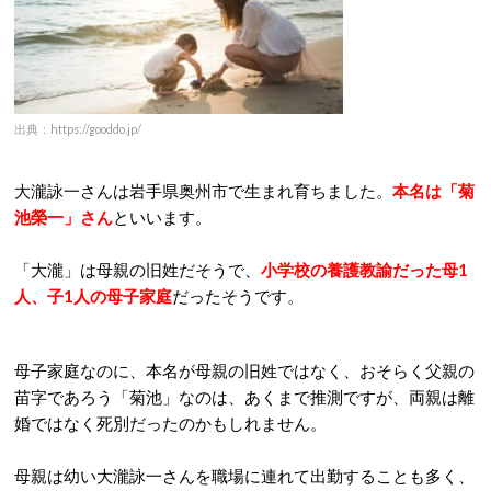
出典：https://gooddo.jp/
大瀧詠一さんは岩手県奥州市で生まれ育ちました。
本名は「菊
池榮一」さん
といいます。
「大瀧」は母親の旧姓だそうで、
小学校の養護教諭だった
母1
人、子1人の母子家庭
だったそうです。
母子家庭なのに、本名が母親の旧姓ではなく、おそらく父親の
苗字であろう「菊池」なのは、あくまで推測ですが、両親は離
婚ではなく死別だったのかもしれません。
母親は幼い大瀧詠一さんを職場に連れて出勤することも多く、