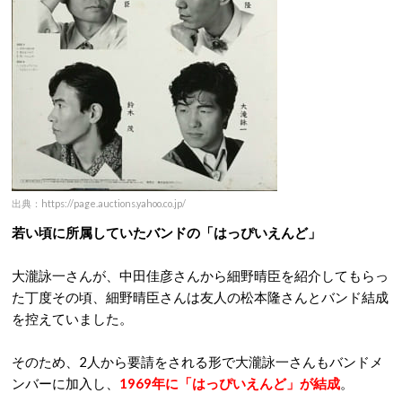
出典：https://page.auctions.yahoo.co.jp/
若い頃に所属していたバンドの「はっぴいえんど」
大瀧詠一さんが、中田佳彦さんから細野晴臣を紹介してもらっ
た丁度その頃、細野晴臣さんは友人の松本隆さんとバンド結成
を控えていました。
そのため、2人から要請をされる形で大瀧詠一さんもバンドメ
ンバーに加入し、
1969年に「はっぴいえんど」が結成
。