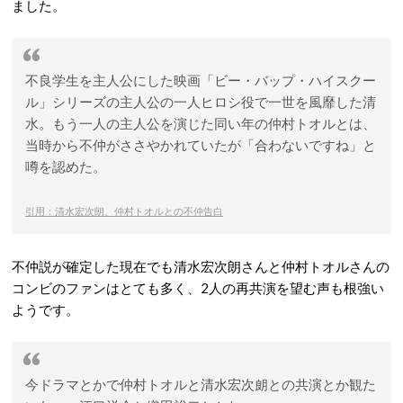
ました。
不良学生を主人公にした映画「ビー・バップ・ハイスクー
ル」シリーズの主人公の一人ヒロシ役で一世を風靡した清
水。もう一人の主人公を演じた同い年の仲村トオルとは、
当時から不仲がささやかれていたが「合わないですね」と
噂を認めた。
引用：清水宏次朗、仲村トオルとの不仲告白
不仲説が確定した現在でも清水宏次朗さんと仲村トオルさんの
コンビのファンはとても多く、2人の再共演を望む声も根強い
ようです。
今ドラマとかで仲村トオルと清水宏次朗との共演とか観た