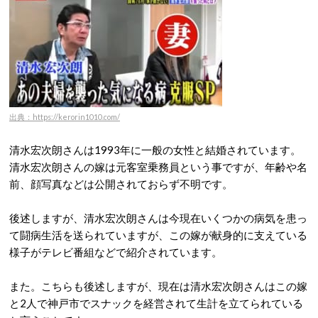
出典：https://kerorin1010.com/
清水宏次朗さんは1993年に一般の女性と結婚されています。
清水宏次朗さんの嫁は元客室乗務員という事ですが、年齢や名
前、顔写真などは公開されておらず不明です。
後述しますが、清水宏次朗さんは今現在いくつかの病気を患っ
て闘病生活を送られていますが、この嫁が献身的に支えている
様子がテレビ番組などで紹介されています。
また。こちらも後述しますが、現在は清水宏次朗さんはこの嫁
と2人で神戸市でスナックを経営されて生計を立てられている