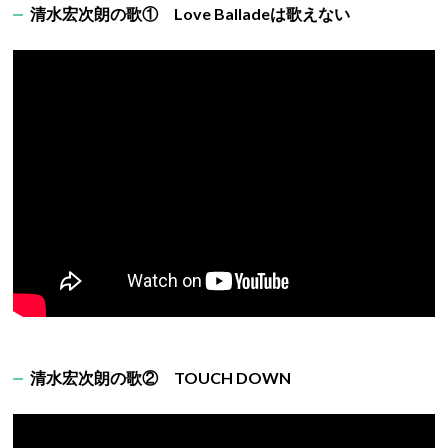
清水宏次朗の歌① Love Balladeは歌えない
清水宏次朗の歌② TOUCH DOWN