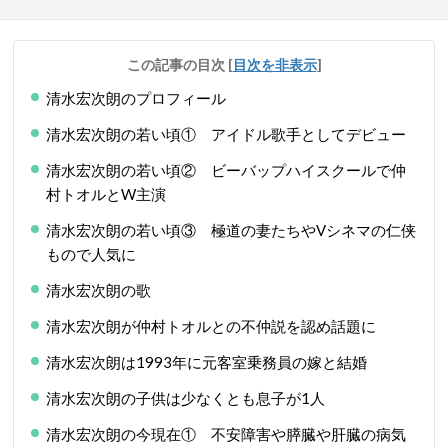
この記事の目次
[
目次を非表示
]
清水宏次朗のプロフィール
清水宏次朗の若い頃① アイドル歌手としてデビュー
清水宏次朗の若い頃② ビーバップハイスクールで仲
村トオルとW主演
清水宏次朗の若い頃③ 極道の妻たちやVシネマの仁侠
もので人気に
清水宏次朗の歌
清水宏次朗が仲村トオルとの不仲説を認め話題に
清水宏次朗は1993年に元客室乗務員の嫁と結婚
清水宏次朗の子供は少なくとも息子が1人
清水宏次朗の今現在① 不安障害や膵臓や肝臓の病気