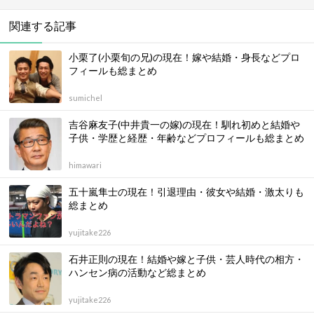
関連する記事
小栗了(小栗旬の兄)の現在！嫁や結婚・身長などプロ
フィールも総まとめ
sumichel
吉谷麻友子(中井貴一の嫁)の現在！馴れ初めと結婚や
子供・学歴と経歴・年齢などプロフィールも総まとめ
himawari
五十嵐隼士の現在！引退理由・彼女や結婚・激太りも
総まとめ
yujitake226
石井正則の現在！結婚や嫁と子供・芸人時代の相方・
ハンセン病の活動など総まとめ
yujitake226