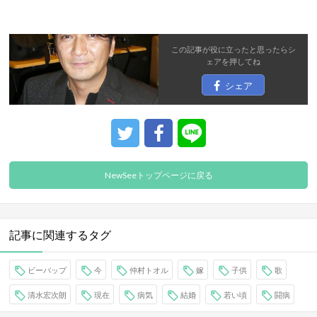
この記事が役に立ったと思ったら
シ
ェア
を押してね
シェア
NewSeeトップページに戻る
記事に関連するタグ
ビーバップ
今
仲村トオル
嫁
子供
歌
清水宏次朗
現在
病気
結婚
若い頃
闘病