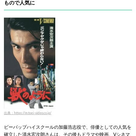
もので人気に
出典：https://m.toei-video.co.jp/
ビーバップハイスクールの加藤浩志役で、俳優としての人気を
確立した清水宏次朗さんは、その後もドラマや映画、Vシネマ