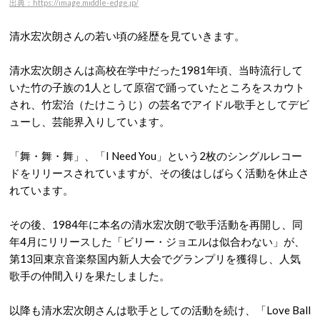
出典：https://image.middle-edge.jp/
清水宏次朗さんの若い頃の経歴を見ていきます。
清水宏次朗さんは高校在学中だった1981年頃、当時流行して
いた竹の子族の1人として原宿で踊っていたところをスカウト
され、竹宏治（たけこうじ）の芸名でアイドル歌手としてデビ
ューし、芸能界入りしています。
「舞・舞・舞」、「I Need You」という2枚のシングルレコー
ドをリリースされていますが、その後はしばらく活動を休止さ
れています。
その後、1984年に本名の清水宏次朗で歌手活動を再開し、同
年4月にリリースした「ビリー・ジョエルは似合わない」が、
第13回東京音楽祭国内新人大会でグランプリを獲得し、人気
歌手の仲間入りを果たしました。
以降も清水宏次朗さんは歌手としての活動を続け、「Love Ball