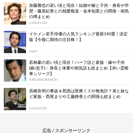
加藤雅也の若い頃と現在！結婚や嫁と子供・身長や学
歴・藤原紀香との熱愛報道・金本知憲との関係・病気
の噂まとめ
yujitake226
イケメン若手俳優の人気ランキング最新140選！決定
版【今後に期待の注目株！】
mpori
若林豪の若い頃と現在！ハーフ説と家族・嫁や子供
(娘/息子)・身長と体重や病気説も総まとめ【赤い霊柩
車シリーズ】
KABURAGIREMON
高橋良明の事故＆死因は医療ミスや無免許？弟と妹な
ど家族・西尾まりや工藤静香との関係も総まとめ
yujitake226
広告 / スポンサーリンク