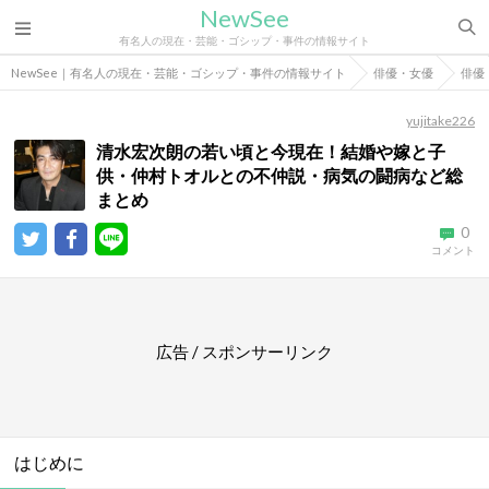
NewSee
有名人の現在・芸能・ゴシップ・事件の情報サイト
NewSee｜有名人の現在・芸能・ゴシップ・事件の情報サイト
俳優・女優
俳優
yujitake226
清水宏次朗の若い頃と今現在！結婚や嫁と子
供・仲村トオルとの不仲説・病気の闘病など総
まとめ
0
コメント
広告 / スポンサーリンク
はじめに