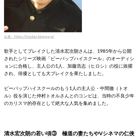
出典：https://livedoor.blogimg.jp/
歌手としてブレイクした清水宏次朗さんは、1985年から公開
されたシリーズ映画「ビーパップハイスクール」のオーディシ
ョンに合格し、主人公の1人、加藤浩志（ヒロシ）の役に抜擢
され、俳優としても大ブレイクを果たしました。
ビーバップハイスクールのもう1人の主人公・中間徹（トオ
ル）役を演じた仲村トオルさんとのコンビは、当時の不良少年
のカリスマ的存在として絶大な人気を集めました。
清水宏次朗の若い頃③ 極道の妻たちやVシネマの仁侠