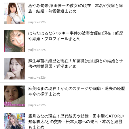
あやみ旬果(塚田僚一の彼女)の現在！本名や実家と家
族・結婚・熱愛報道まとめ
yujitake226
はらだはるな(バッキー事件の被害女優)の現在！経歴
や結婚・プロフィールまとめ
yujitake226
麻生早苗の経歴と現在！加藤鷹(元旦那)との結婚と子
供や離婚原因・近況まとめ
yujitake226
麻美ゆまの現在！がんのステージや闘病・過去の経歴
や今の様子まとめ
yujitake226
霜月るなの現在！歴代彼氏や結婚・田中聖/SATORU/
知念勝太/との交際・松本人志への発言・本名と経歴
もまとめ