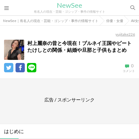
NewSee
有名人の現在・芸能・ゴシップ・事件の情報サイト
NewSee｜有名人の現在・芸能・ゴシップ・事件の情報サイト
俳優・女優
AV
yujitake226
村上麗奈の昔と今現在！ブルネイ王国やビート
たけしとの関係・結婚や旦那と子供もまとめ
0
コメント
広告 / スポンサーリンク
はじめに