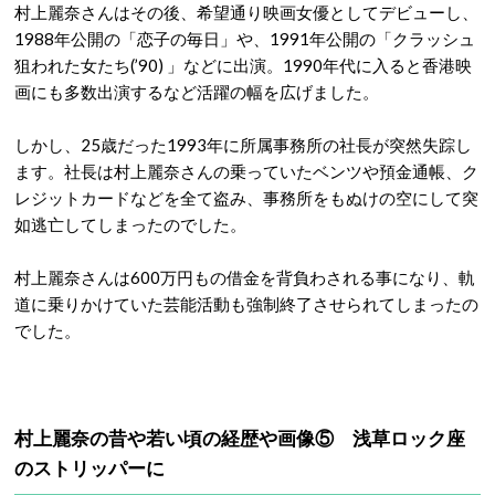
村上麗奈さんはその後、希望通り映画女優としてデビューし、
1988年公開の「恋子の毎日」や、1991年公開の「クラッシュ
狙われた女たち(’90) 」などに出演。1990年代に入ると香港映
画にも多数出演するなど活躍の幅を広げました。
しかし、25歳だった1993年に所属事務所の社長が突然失踪し
ます。社長は村上麗奈さんの乗っていたベンツや預金通帳、ク
レジットカードなどを全て盗み、事務所をもぬけの空にして突
如逃亡してしまったのでした。
村上麗奈さんは600万円もの借金を背負わされる事になり、軌
道に乗りかけていた芸能活動も強制終了させられてしまったの
でした。
村上麗奈の昔や若い頃の経歴や画像⑤ 浅草ロック座
のストリッパーに