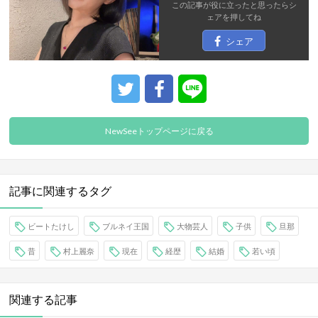
この記事が役に立ったと思ったら
シ
ェア
を押してね
シェア
NewSeeトップページに戻る
記事に関連するタグ
ビートたけし
ブルネイ王国
大物芸人
子供
旦那
昔
村上麗奈
現在
経歴
結婚
若い頃
関連する記事