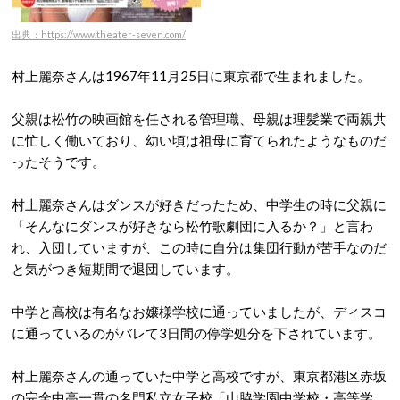
出典：https://www.theater-seven.com/
村上麗奈さんは1967年11月25日に東京都で生まれました。
父親は松竹の映画館を任される管理職、母親は理髪業で両親共
に忙しく働いており、幼い頃は祖母に育てられたようなものだ
ったそうです。
村上麗奈さんはダンスが好きだったため、中学生の時に父親に
「そんなにダンスが好きなら松竹歌劇団に入るか？」と言わ
れ、入団していますが、この時に自分は集団行動が苦手なのだ
と気がつき短期間で退団しています。
中学と高校は有名なお嬢様学校に通っていましたが、ディスコ
に通っているのがバレて3日間の停学処分を下されています。
村上麗奈さんの通っていた中学と高校ですが、東京都港区赤坂
の完全中高一貫の名門私立女子校「山脇学園中学校・高等学