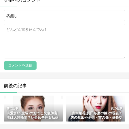
前後の記事
前の記事
次の記事
有愛きい(宝塚)のおでこ火傷加害
青木菜花(梶田冬磨の嫁)の現在！
者は天彩峰里？いじめ事件＆転落
夫の死因や子供・首の傷・身長や
死亡の真相・双子の妹や家族・結
年齢・今の活動まとめ
婚情報もまとめ