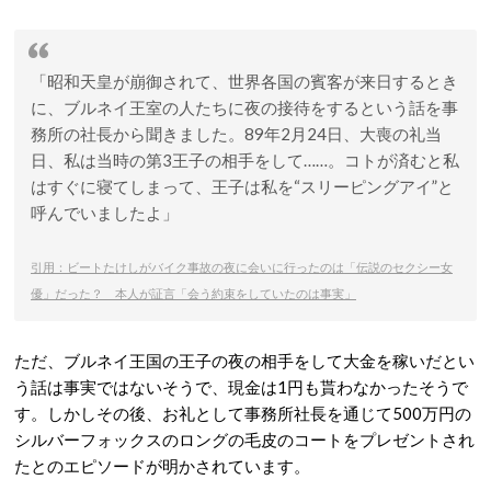
「昭和天皇が崩御されて、世界各国の賓客が来日するとき
に、ブルネイ王室の人たちに夜の接待をするという話を事
務所の社長から聞きました。89年2月24日、大喪の礼当
日、私は当時の第3王子の相手をして……。コトが済むと私
はすぐに寝てしまって、王子は私を“スリーピングアイ”と
呼んでいましたよ」
引用：ビートたけしがバイク事故の夜に会いに行ったのは「伝説のセクシー女
優」だった？ 本人が証言「会う約束をしていたのは事実」
ただ、ブルネイ王国の王子の夜の相手をして大金を稼いだとい
う話は事実ではないそうで、現金は1円も貰わなかったそうで
す。しかしその後、お礼として事務所社長を通じて500万円の
シルバーフォックスのロングの毛皮のコートをプレゼントされ
たとのエピソードが明かされています。