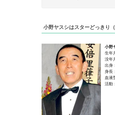
小野ヤスシはスターどっきり
小野
生年月
没年月
出身
身長：
血液
活動