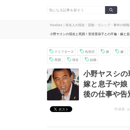
NewSee｜有名人の現在・芸能・ゴシップ・事件の情
小野ヤスシの現在と死因！安倍里葎子との不倫・嫁と息
ドリフターズ
告別式
娘
嫁
死因
現在
結婚
小野ヤスシの
嫁と息子や娘
後の仕事や告
作成者 /
g