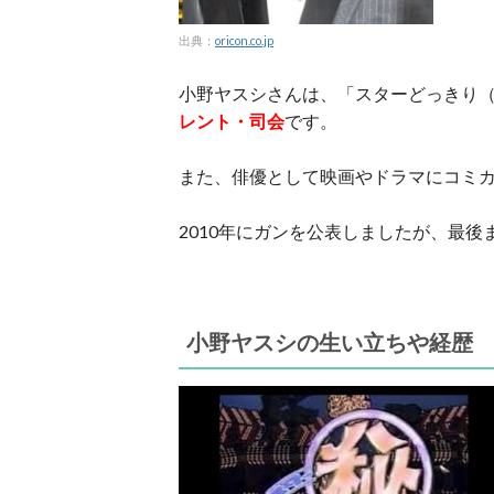
出典：
oricon.co.jp
小野ヤスシさんは、「スターどっきり（
レント・司会
です。
また、俳優として映画やドラマにコミ
2010年にガンを公表しましたが、最後
小野ヤスシの生い立ちや経歴