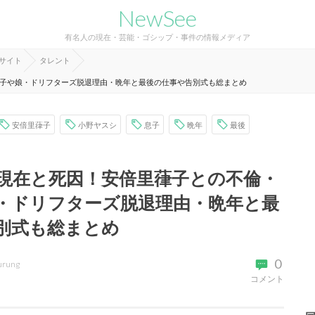
NewSee
有名人の現在・芸能・ゴシップ・事件の情報メディア
報サイト
タレント
子や娘・ドリフターズ脱退理由・晩年と最後の仕事や告別式も総まとめ
安倍里葎子
小野ヤスシ
息子
晩年
最後
現在と死因！安倍里葎子との不倫・
・ドリフターズ脱退理由・晩年と最
別式も総まとめ
0
urung
コメント