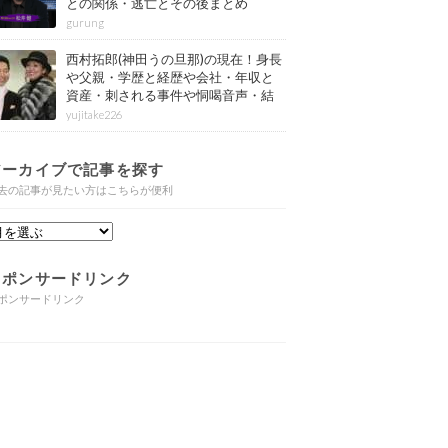
との関係・逃亡とその後まとめ
gurung
西村拓郎(神田うの旦那)の現在！身長
や父親・学歴と経歴や会社・年収と
資産・刺される事件や恫喝音声・結
婚と子供や自宅・脳梗塞の病気もま
yujitake226
とめ
アーカイブで記事を探す
去の記事が見たい方はこちらが便利
スポンサードリンク
ポンサードリンク