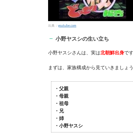
出典：
youtube.com
小野ヤスシの生い立ち
小野ヤスシさんは、実は
北朝鮮出身
で
まずは、家族構成から見ていきましょ
・父親
・母親
・祖母
・兄
・姉
・小野ヤスシ