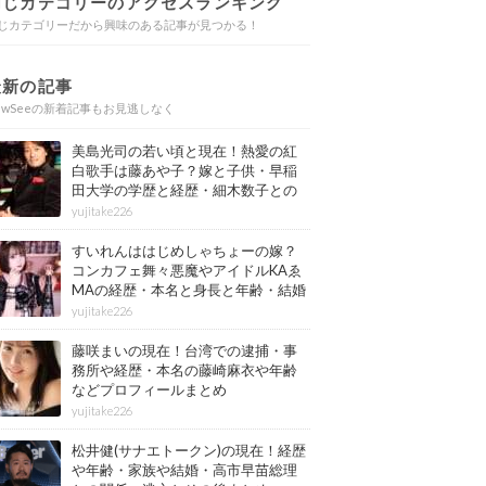
同じカテゴリーのアクセスランキング
じカテゴリーだから興味のある記事が見つかる！
最新の記事
ewSeeの新着記事もお見逃しなく
美島光司の若い頃と現在！熱愛の紅
白歌手は藤あや子？嫁と子供・早稲
田大学の学歴と経歴・細木数子との
確執もまとめ
yujitake226
すいれんははじめしゃちょーの嫁？
コンカフェ舞々悪魔やアイドルKAゑ
MAの経歴・本名と身長と年齢・結婚
情報もまとめ
yujitake226
藤咲まいの現在！台湾での逮捕・事
務所や経歴・本名の藤崎麻衣や年齢
などプロフィールまとめ
yujitake226
松井健(サナエトークン)の現在！経歴
や年齢・家族や結婚・高市早苗総理