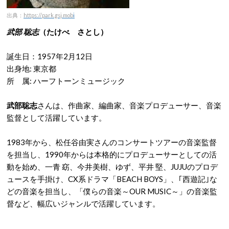
出典：
https://park.gsj.mob
i
武部 聡志
（たけべ さとし）
誕生日：1957年2月12日
出身地‎: ‎東京都
所 属‎: ‎ハーフトーンミュージック
武部聡志
さんは、作曲家、編曲家、音楽プロデューサー、音楽
監督として活躍しています。
1983年から、松任谷由実さんのコンサートツアーの音楽監督
を担当し、1990年からは本格的にプロデューサーとしての活
動を始め、一青 窈、今井美樹、ゆず、平井 堅、JUJUのプロデ
ュースを手掛け、CX系ドラマ「BEACH BOYS」、｢西遊記｣な
どの音楽を担当し、「僕らの音楽～OUR MUSIC～」の音楽監
督など、幅広いジャンルで活躍しています。