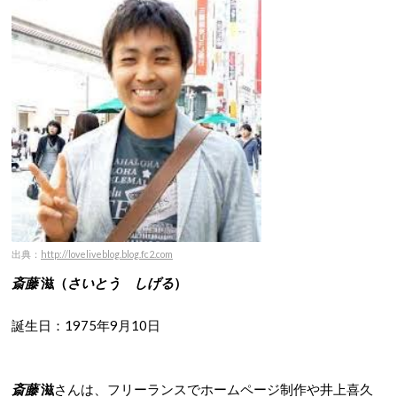
出典：
http://loveliveblog.blog.fc2.com
斎藤
滋（
さいとう しげる
）
誕生日：1975年9月10日
斎藤
滋
さんは、フリーランスでホームページ制作や井上喜久