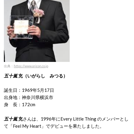
出典：
https://www.oricon.co.jp
五十嵐
充（いがらし みつる）
誕生日：1969年5月17日
出身地：神奈川県横浜市
身 長：172cm
五十嵐
充
さんは、1996年にEvery Little Thing のメンバーとし
て「Feel My Heart」でデビューを果たしました。