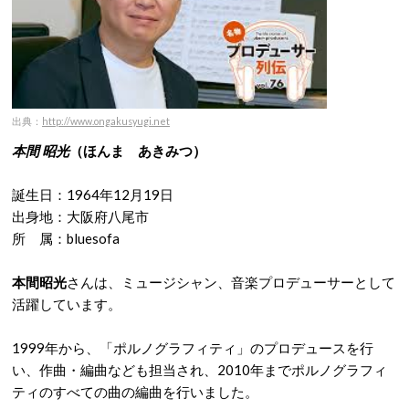
出典：
http://www.ongakusyugi.net
本間 昭光
（ほんま あきみつ）
誕生日：1964年12月19日
出身地：大阪府八尾市
所 属：bluesofa
本間昭光
さんは、ミュージシャン、音楽プロデューサーとして
活躍しています。
1999年から、「ポルノグラフィティ」のプロデュースを行
い、作曲・編曲なども担当され、2010年までポルノグラフィ
ティのすべての曲の編曲を行いました。