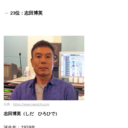
23位：志田博英
出典：
https://www.sponichi.co.jp
志田博英（しだ ひろひで）
誕生年：1959年