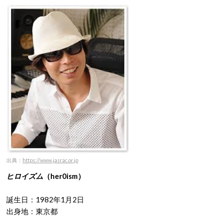
出典：
https://www.jasrac.or.jp
ヒロイズム
（her0ism）
誕生日：1982年1月2日
出身地：東京都