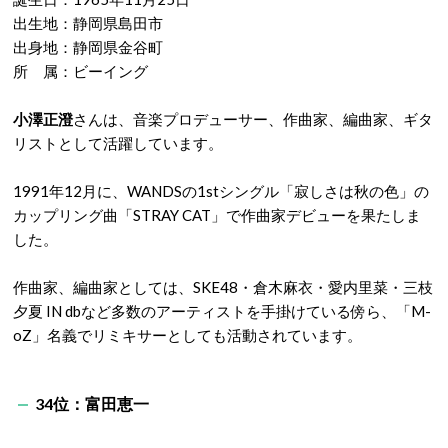
出生地：静岡県島田市
出身地：静岡県金谷町
所 属：ビーイング
小澤正澄
さんは、音楽プロデューサー、作曲家、編曲家、ギタ
リストとして活躍しています。
1991年12月に、WANDSの1stシングル「寂しさは秋の色」の
カップリング曲「STRAY CAT」で作曲家デビューを果たしま
した。
作曲家、編曲家としては、SKE48・倉木麻衣・愛内里菜・三枝
夕夏 IN dbなど多数のアーティストを手掛けている傍ら、「M-
oZ」名義でリミキサーとしても活動されています。
34位：富田恵一