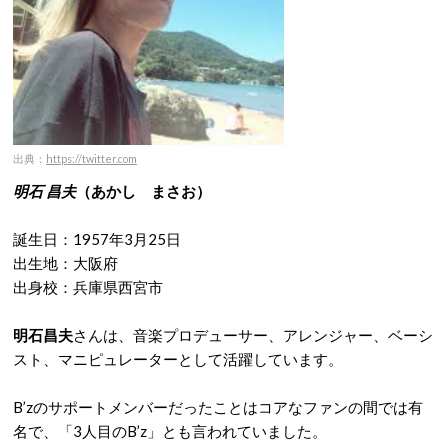
出典：
https://twitter.com
明石 昌夫
（あかし まさお）
誕生日：1957年3月25日
出生地：大阪府
出身校：兵庫県西宮市
明石昌夫
さんは、音楽プロデューサー、アレンジャー、ベーシ
スト、マニピュレーターとして活躍しています。
B’zのサポートメンバーだった
ことはコアなファンの間では有
名で、
「3人目のB’z」
とも言われていました。