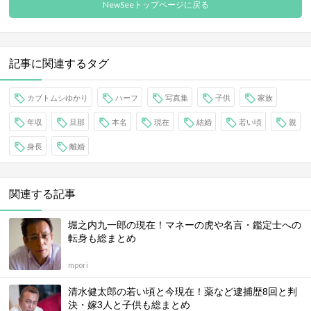
NewSeeトップページに戻る
記事に関連するタグ
カブトムシゆかり
ハーフ
写真集
子供
家族
年収
旦那
本名
現在
結婚
若い頃
親
身長
離婚
関連する記事
堀之内九一郎の現在！マネーの虎や名言・鑑定士への
転身も総まとめ
mpori
清水健太郎の若い頃と今現在！薬など逮捕歴8回と判
決・嫁3人と子供も総まとめ