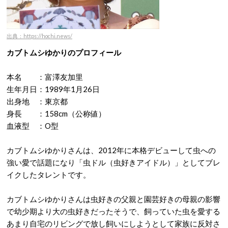
出典：https://hochi.news/
カブトムシゆかりのプロフィール
本名 ：富澤友加里
生年月日：1989年1月26日
出身地 ：東京都
身長 ：158cm（公称値）
血液型 ：O型
カブトムシゆかりさんは、2012年に本格デビューして虫への
強い愛で話題になり「虫ドル（虫好きアイドル）」としてブレ
イクしたタレントです。
カブトムシゆかりさんは虫好きの父親と園芸好きの母親の影響
で幼少期より大の虫好きだったそうで、飼っていた虫を愛する
あまり自宅のリビングで放し飼いにしようとして家族に反対さ