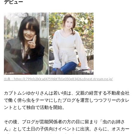
デビュー
出典：https://c799eb2b0cad47596bf7b1e050e83426.cdnext.stream.ne.jp/
カブトムシゆかりさんは若い頃は、父親の経営する不動産会社
で働く傍ら虫をテーマにしたブログを運営しつつフリーのタレ
ントとして独自で活動を開始。
その後、ブログが芸能関係者の方の目に留まり「虫のお姉さ
ん」として土日の子供向けイベントに出演。さらに、オスカー