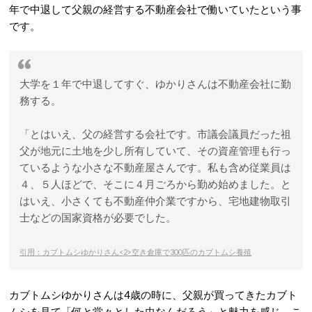
年で中退して父親の経営する不動産会社で働いていたという事
です。
大学を１年で中退してすぐ、ゆかりさんは不動産会社に勤
務する。
「とはいえ、父の経営する会社です。市議会議員だった祖
父が地元に土地を少し所有していて、その資産管理も行っ
ているような小さな不動産屋さんです。私も含め従業員は
４、５人ほどで、そこに４月ごろから勤め始めました。と
はいえ、小さくても不動産仲介業ですから、宅地建物取引
士などの国家資格が必要でした。
引用：カブトムシゆかりさん<2>空き倉庫で300匹のカブトムシ養殖
カブトムシゆかりさんは4歳の時に、父親が買ってきたカブト
ムシを見て「何と堂々とした虫なんだろう」と魅力を感じ、こ