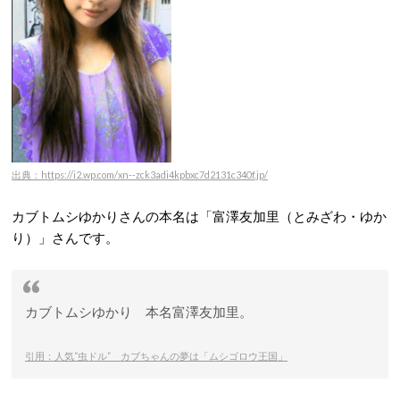
出典：https://i2.wp.com/xn--zck3adi4kpbxc7d2131c340f.jp/
カブトムシゆかりさんの本名は「富澤友加里（とみざわ・ゆか
り）」さんです。
カブトムシゆかり 本名富澤友加里。
引用：人気“虫ドル” カブちゃんの夢は「ムシゴロウ王国」