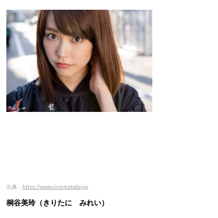
出典：
https://www.cinematoday.jp
桐谷美玲（きりたに みれい）