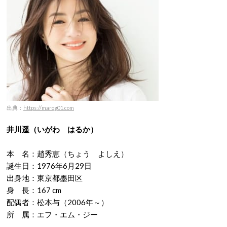
出典：
https://marog01.com
井川遥（いがわ はるか）
本 名：趙秀恵（ちょう よしえ）
誕生日：1976年6月29日
出身地：東京都墨田区
身 長：167 cm
配偶者：松本与（2006年～）
所 属：エフ・エム・ジー