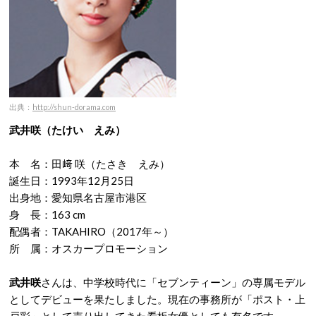
出典：
http://shun-dorama.com
武井咲（たけい えみ）
本 名：田﨑 咲（たさき えみ）
誕生日：1993年12月25日
出身地：愛知県名古屋市港区
身 長：163 cm
配偶者：TAKAHIRO（2017年～）
所 属：オスカープロモーション
武井咲
さんは、中学校時代に「セブンティーン」の専属モデル
としてデビューを果たしました。現在の事務所が「ポスト・上