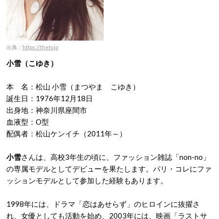
出典：
https://thetv.jp
小雪（こゆき）
本 名：松山 小雪（まつやま こゆき）
誕生日：1976年12月18日
出身地：神奈川県座間市
血液型：O型
配偶者：松山ケンイチ（2011年～）
小雪
さんは、高校3年生の頃に、ファッション雑誌「non-no」
の専属モデルとしてデビューを果たします。パリ・コレにファ
ッションモデルとして参加した経験もあります。
1998年には、ドラマ「恋はあせらず」のヒロインに抜擢さ
れ、女優としても活動を始め、2003年には、映画「ラストサ