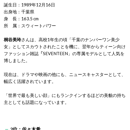
誕生日：1989年12月16日
出身地：千葉県
身 長：163.5 cm
所 属：スウィートパワー
桐谷美玲
さんは、高校1年生の頃「千葉のナンバーワン美少
女」としてスカウトされたことを機に、翌年からティーン向け
ファッション雑誌
「
SEVENTEEN」の専属モデルとして人気を
博しました。
現在は、ドラマや映画の他にも、ニュースキャスターとして、
幅広く活躍されています。
「世界で最も美しい顔」にもランクインするほどの美貌の持ち
主としても話題になっています。
2位：佐々木希