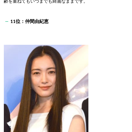
齢を重ねてもいつまでも綺麗なままです。
11位：仲間由紀恵