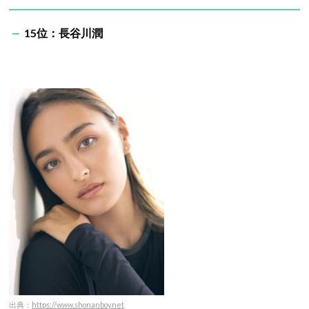
15位：長谷川潤
出典：
https://www.shonanboy.net