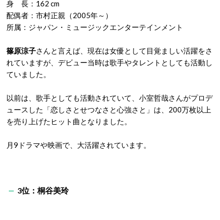
身 長：162 cm
配偶者：市村正親（2005年～）
所属：ジャパン・ミュージックエンターテインメント
篠原涼子
さんと言えば、現在は女優として目覚ましい活躍をさ
れていますが、デビュー当時は歌手やタレントとしても活動し
ていました。
以前は、歌手としても活動されていて、小室哲哉さんがプロデ
ュースした「恋しさとせつなさと心強さと」は、200万枚以上
を売り上げたヒット曲となりました。
月9ドラマや映画で、大活躍されています。
3位：桐谷美玲