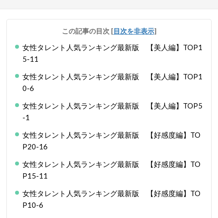
この記事の目次
[
目次を非表示
]
女性タレント人気ランキング最新版 【美人編】TOP1
5-11
女性タレント人気ランキング最新版 【美人編】TOP1
0-6
女性タレント人気ランキング最新版 【美人編】TOP5
-1
女性タレント人気ランキング最新版 【好感度編】TO
P20-16
女性タレント人気ランキング最新版 【好感度編】TO
P15-11
女性タレント人気ランキング最新版 【好感度編】TO
P10-6