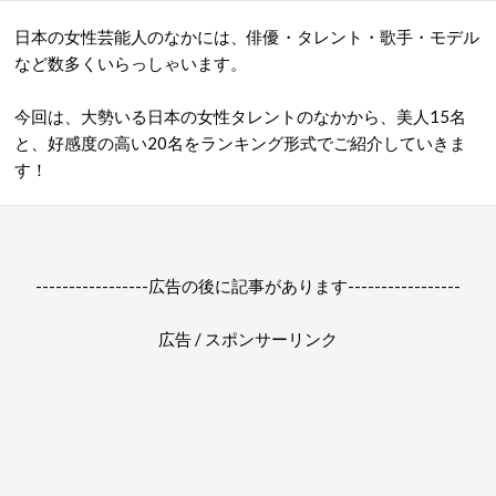
日本の女性芸能人のなかには、俳優・タレント・歌手・モデル
など数多くいらっしゃいます。
今回は、大勢いる日本の女性タレントのなかから、美人15名
と、好感度の高い20名をランキング形式でご紹介していきま
す！
-----------------広告の後に記事があります-----------------
広告 / スポンサーリンク