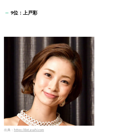
9位：上戸彩
出典：
https://dot.asahi.com