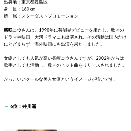
出身地：東京都豊島区
身 長：160 cm
所 属：スターダストプロモーション
柴咲コウ
さんは、1998年に芸能界デビューを果たし、数々の
ドラマや映画、大河ドラマにも出演され、その活動は国内だけ
にとどまらず、海外映画にも出演を果たしました。
女優としても人気が高い柴崎コウさんですが、2002年からは
歌手としても活動し、数々のヒット曲をリリースされました。
かっこいいクールな美人女優というイメージが強いです。
6位：井川遥