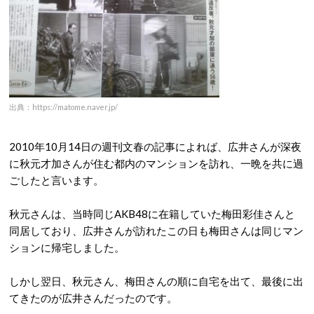
出典：https://matome.naver.jp/
2010
年
10
月
14
日の週刊文春の記事によれば、広井さんが深夜
に秋元才加さんが住む都内のマンションを訪れ、一晩を共に過
ごしたと言います。
秋元さんは、当時同じ
AKB48
に在籍していた梅田彩佳さんと
同居しており、広井さんが訪れたこの日も梅田さんは同じマン
ションに帰宅しました。
しかし翌日、秋元さん、梅田さんの順に自宅を出て、最後に出
てきたのが広井さんだったのです。