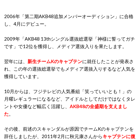
2006
年「第二期
AKB48
追加メンバーオーディション」に合格
し、
4
月にデビュー。
2009
年「
AKB48 13th
シングル選抜総選挙「神様に誓ってガチ
です
」で
12
位を獲得し、メディア選抜入りを果たします。
翌年には、
新生チーム
K
のキャプテン
に就任したことが発表さ
れ、この年の選抜総選挙でもメディア選抜入りするなど人気を
獲得しています。
10
月からは、フジテレビの人気番組「笑っていいとも！」の
月曜レギュラーになるなど、アイドルとしてだけではなくタレ
ントや女優など幅広く活躍し、
AKB48
の全盛期を支えまし
た
。
その後、前述のスキャンダルが原因でチーム
K
のキャプテンを
辞任しましたが、
2011
年
2
月に秋元康さんから
キャプテンに復