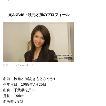
元AKB48・秋元才加のプロフィール
出典：https://maezaki.jp/
名前：秋元才加
(
あきもとさやか
)
生年月日：
1988
年
7
月
26
日
出身：千葉県松戸市
身長：
166cm
血液型：
B
型