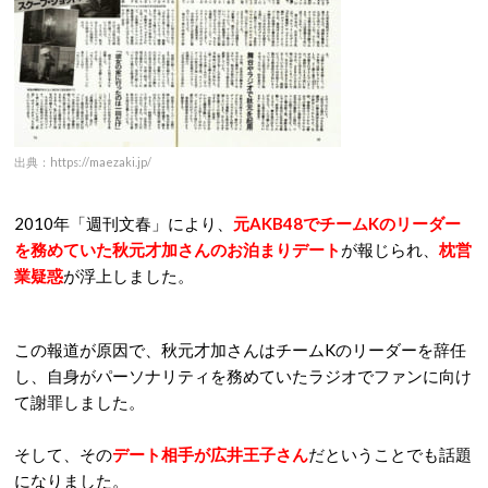
出典：https://maezaki.jp/
2010
年「週刊文春」により、
元
AKB48
でチーム
K
のリーダー
を務めていた秋元才加さんのお泊まりデート
が報じられ、
枕営
業疑惑
が浮上しました。
この報道が原因で、秋元才加さんはチーム
K
のリーダーを辞任
し、自身がパーソナリティを務めていたラジオでファンに向け
て謝罪しました。
そして、その
デート相手が広井王子さん
だということでも話題
になりました。