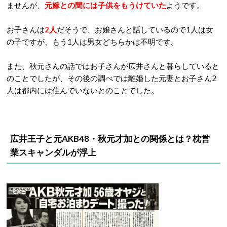
ませんが、
元嫁との間には子供をもうけていた
ようです。
お子さんは
2
人
だそうで、お嬢さんと話しているので
1
人は女
の子ですが、もう
1
人は男女どちらかは不明です。
また、秋元さんの話ではお子さんが広井さんと暮らしていると
のことでしたが、その後の調べでは離婚した元妻とお子さん
2
人は都内には住んでいないとのことでした。
広井王子と元AKB48・秋元才加との関係とは？枕営
業スキャンダルが浮上