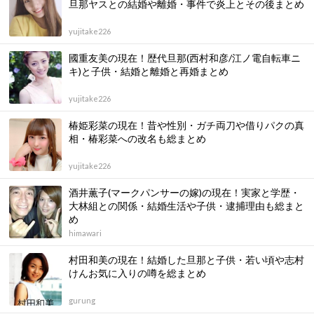
旦那ヤスとの結婚や離婚・事件で炎上とその後まとめ
yujitake226
國重友美の現在！歴代旦那(西村和彦/江ノ電自転車ニ
キ)と子供・結婚と離婚と再婚まとめ
yujitake226
椿姫彩菜の現在！昔や性別・ガチ両刀や借りパクの真
相・椿彩菜への改名も総まとめ
yujitake226
酒井薫子(マークパンサーの嫁)の現在！実家と学歴・
大林組との関係・結婚生活や子供・逮捕理由も総まと
め
himawari
村田和美の現在！結婚した旦那と子供・若い頃や志村
けんお気に入りの噂を総まとめ
gurung