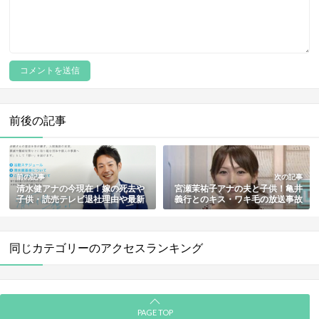
前後の記事
前の記事
次の記事
清水健アナの今現在！嫁の死去や
宮瀬茉祐子アナの夫と子供！亀井
子供・読売テレビ退社理由や最新
義行とのキス・ワキ毛の放送事故
活動も総まとめ
も総まとめ
同じカテゴリーのアクセスランキング
PAGE TOP