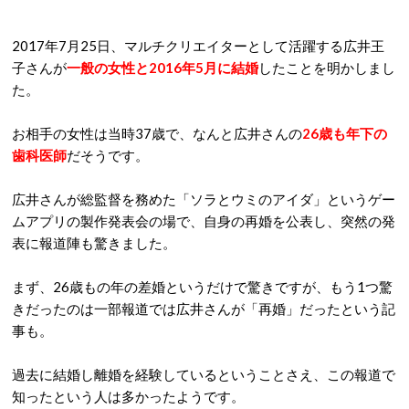
2017
年
7
月
25
日、マルチクリエイターとして活躍する広井王
子さんが
一般の女性と
2016
年
5
月に結婚
したことを明かしまし
た。
お相手の女性は当時
37
歳で、なんと広井さんの
26
歳も年下の
歯科医師
だそうです。
広井さんが総監督を務めた「ソラとウミのアイダ」というゲー
ムアプリの製作発表会の場で、自身の再婚を公表し、
突然の発
表に報道陣も驚きました。
まず、
26
歳もの年の差婚というだけで驚きですが、もう1つ驚
きだったのは一部報道では広井さんが「再婚」だったという記
事も。
過去に結婚し離婚を経験しているということさえ、この報道で
知ったという人は多かったようです。