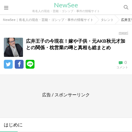
NewSee
有名人の現在・芸能・ゴシップ・事件の情報サイト
NewSee｜有名人の現在・芸能・ゴシップ・事件の情報サイト
タレント
広井王
mpori
広井王子の今現在！嫁や子供・元AKB秋元才加
との関係・枕営業の噂と真相も総まとめ
0
コメント
広告 / スポンサーリンク
はじめに