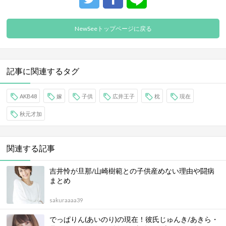
NewSeeトップページに戻る
記事に関連するタグ
AKB48
嫁
子供
広井王子
枕
現在
秋元才加
関連する記事
吉井怜が旦那/山崎樹範との子供産めない理由や闘病
まとめ
sakuraaaa39
でっぱりん(あいのり)の現在！彼氏じゅんき/あきら・