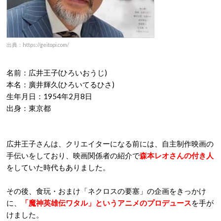
出典：https://geitopi.com/
名前：広井王子
(
ひろいおうじ
)
本名：廣井輝久
(
ひろいてるひさ
)
生年月日：
1954
年
2
月
8
日
出身：東京都
広井王子さんは、クリエイターになる前には、自主制作映画の
手伝いをしており、映画関係者の紹介で
森本レオさんの付き人
をしていた時代もありました。
その後、食玩・おまけ「ネクロスの要塞」の企画をきっかけ
に、
「魔神英雄伝ワタル」というアニメのプロデュース
を手が
けました。