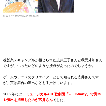
出典：https://www.oricon.co.jp/
枕営業スキャンダルが報じられた広井王子さんと秋元才加さん
ですが、いったいどのような接点があったのでしょうか。
ゲームやアニメのクリエイターとして知られる広井さんです
が、実は舞台の演出なども手掛けています。
2009
年には、
ミュージカル
AKB
歌劇団「
∞
・
Infinity
」で脚本
や演出を担当したのが広井さん
でした。