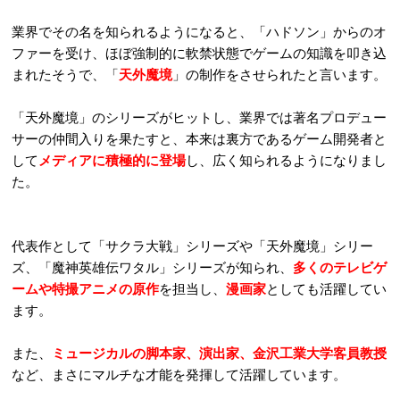
業界でその名を知られるようになると、「ハドソン」からのオ
ファーを受け、ほぼ強制的に軟禁状態でゲームの知識を叩き込
まれたそうで、「
天外魔境
」の制作をさせられたと言います。
「天外魔境」のシリーズがヒットし、業界では著名プロデュー
サーの仲間入りを果たすと、本来は裏方であるゲーム開発者と
して
メディアに積極的に登場
し、広く知られるようになりまし
た。
代表作として「サクラ大戦」シリーズや「天外魔境」シリー
ズ、「魔神英雄伝ワタル」シリーズが知られ、
多くのテレビゲ
ームや特撮アニメの原作
を担当し、
漫画家
としても活躍してい
ます。
また、
ミュージカルの脚本家、演出家、金沢工業大学客員教授
など、まさにマルチな才能を発揮して活躍しています。