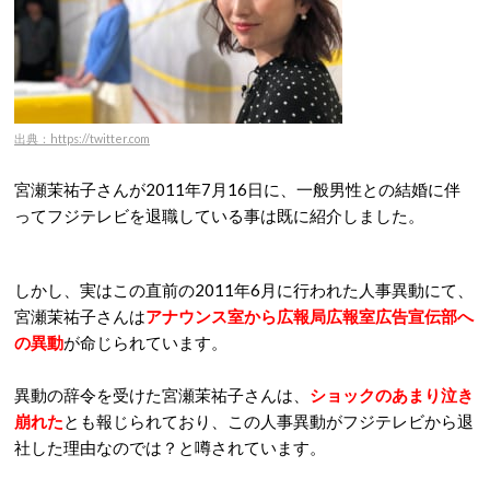
出典：https://twitter.com
宮瀬茉祐子さんが2011年7月16日に、一般男性との結婚に伴
ってフジテレビを退職している事は既に紹介しました。
しかし、実はこの直前の2011年6月に行われた人事異動にて、
宮瀬茉祐子さんは
アナウンス室から広報局広報室広告宣伝部へ
の異動
が命じられています。
異動の辞令を受けた宮瀬茉祐子さんは、
ショックのあまり泣き
崩れた
とも報じられており、この人事異動がフジテレビから退
社した理由なのでは？と噂されています。