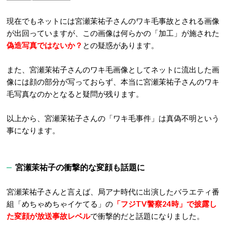
現在でもネットには宮瀬茉祐子さんのワキ毛事故とされる画像
が出回っていますが、この画像は何らかの「加工」が施された
偽造写真ではないか？
との疑惑があります。
また、宮瀬茉祐子さんのワキ毛画像としてネットに流出した画
像には顔の部分が写っておらず、本当に宮瀬茉祐子さんのワキ
毛写真なのかとなると疑問が残ります。
以上から、宮瀬茉祐子さんの「ワキ毛事件」は真偽不明という
事になります。
宮瀬茉祐子の衝撃的な変顔も話題に
宮瀬茉祐子さんと言えば、局アナ時代に出演したバラエティ番
組「めちゃめちゃイケてる」の
「フジTV警察24時」で披露し
た変顔が放送事故レベル
で衝撃的だと話題になりました。