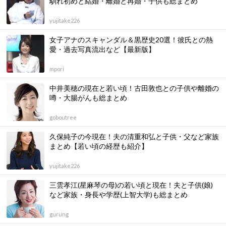
馴れ初めと結婚・離婚と再婚・子供も総まとめ
yujitake226
女子アナのスキャンダル＆黒歴史20選！彼氏との熱
愛・過去写真流出など【最新版】
mpori
中井美穂の現在と若い頃！古田敦也との子供や離婚の
噂・大腸がんも総まとめ
goboutree
久保純子の今現在！夫の清重和弘と子供・父など家族
まとめ【若い頃の経歴も紹介】
yujitake226
三雲孝江(星麻琴の母)の若い頃と現在！夫と子供(娘)
など家族・身長や学歴(上智大学)も総まとめ
gurung