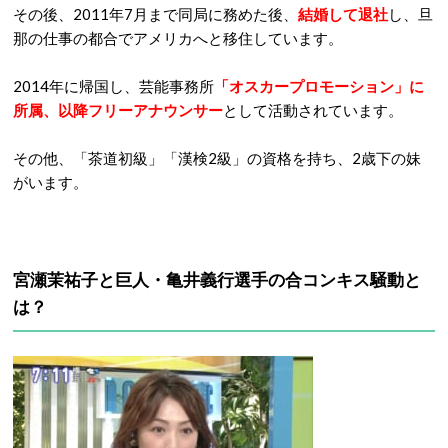
その後、2011年7月まで同局に務めた後、
結婚して退社
し、旦
那の仕事の都合でアメリカへと移住しています。
2014年に帰国し、芸能事務所
「オスカープロモーション」に
所属、以降フリーアナウンサー
として活動されています。
その他、「茶道初級」「漢検2級」の資格を持ち、2歳下の妹
がいます。
宮瀬茉祐子と巨人・亀井義行選手の合コンキス騒動と
は？