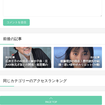
前後の記事
前の記事
次の記事
広井王子の今現在！嫁や子供・元
後藤理沙の現在！歴代彼氏や結
AKB秋元才加との関係・枕営業の
婚・若い頃やポカリエットCM動
噂と真相も総まとめ
画も総まとめ【画像多数】
同じカテゴリーのアクセスランキング
PAGE TOP