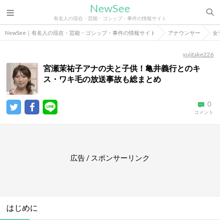
NewSee
有名人の現在・芸能・ゴシップ・事件の情報サイト
NewSee｜有名人の現在・芸能・ゴシップ・事件の情報サイト
アナウンサー
女
yujitake226
宮瀬茉祐子アナの夫と子供！亀井義行とのキ
ス・ワキ毛の放送事故も総まとめ
0
コメント
広告 / スポンサーリンク
はじめに