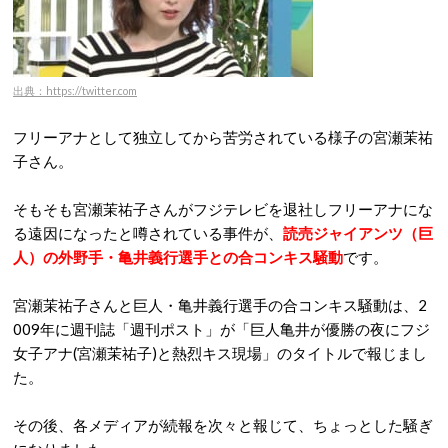
出典：https://twitter.com
フリーアナとして独立してから苦労されている様子の宮瀬茉祐
子さん。
そもそも宮瀬茉祐子さんがフジテレビを退社しフリーアナにな
る遠因になったと噂されている事件が、
読売ジャイアンツ（巨
人）の外野手・亀井義行選手との合コンキス騒動
です。
宮瀬茉祐子さんと巨人・亀井義行選手の合コンキス騒動は、2
009年に週刊誌「週刊ポスト」が「巨人亀井が優勝の夜にフジ
女子アナ(宮瀬茉祐子)と熱烈キス現場」のタイトルで報じまし
た。
その後、各メディアが続報を次々と報じて、ちょっとした騒ぎ