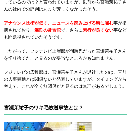
しているのでは？と言われていますが、以前から宮瀬茉祐子さ
んの社内での評判はあまり芳しくなかったそう。
アナウンス技術が低く、ニュースを読み上げる時に噛む
事が指
摘されており、
遅刻の常習犯
で、さらに
素行が良くない
事など
も問題視されていたそうです。
したがって、フジテレビ上層部が問題児だった宮瀬茉祐子さん
を切り捨てた、と見るのが妥当なところかも知れません。
フジテレビの広報部は、宮瀬茉祐子さんが退社したのは、直前
の人事異動とは関係ないと発表していますが、タイミングから
考えて、これが全く無関係だと見るのは無理があるでしょう。
宮瀬茉祐子のワキ毛放送事故とは？