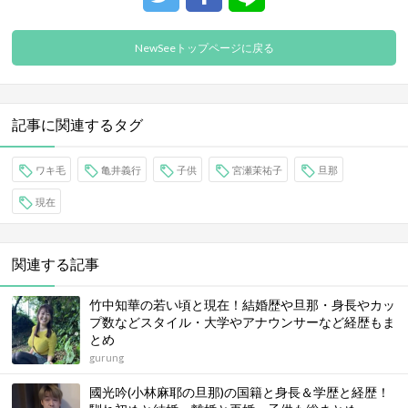
NewSeeトップページに戻る
記事に関連するタグ
ワキ毛
亀井義行
子供
宮瀬茉祐子
旦那
現在
関連する記事
竹中知華の若い頃と現在！結婚歴や旦那・身長やカッ
プ数などスタイル・大学やアナウンサーなど経歴もま
とめ
gurung
國光吟(小林麻耶の旦那)の国籍と身長＆学歴と経歴！