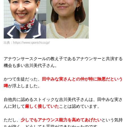
出典：https://www.sponichi.co.jp/
アナウンサースクールの教え子であるアナウンサーと共演する
機会も多い吉川美代子さん。
かつて生徒だった、
田中みな実さんとの仲が特に険悪だという
噂
が浮上しました。
自他共に認めるストイックな吉川美代子さんは、田中みな実さ
んに対して
厳しく接していた
ことは認めています。
ただし、
少しでもアナウンス能力を高めてあげたい
という気持
ちが強く、どうしても妥協ができなかったのです。