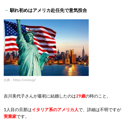
馴れ初めはアメリカ赴任先で意気投合
出典：https://zeimo.jp/
吉川美代子さんが最初に結婚したのは
29歳
の時のこと。
1人目の旦那は
イタリア系のアメリカ人
で、詳細は不明ですが
実業家
です。