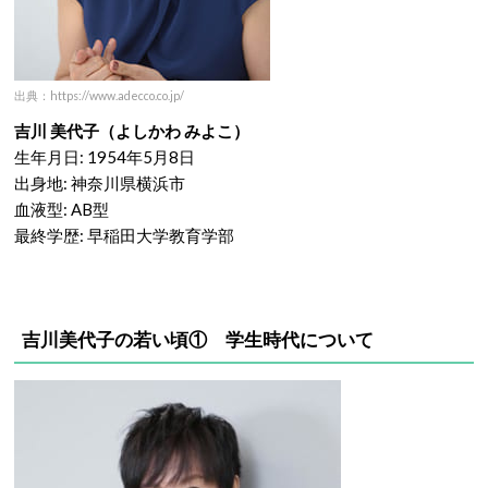
出典：https://www.adecco.co.jp/
吉川 美代子（よしかわ みよこ）
生年月日: 1954年5月8日
出身地: 神奈川県横浜市
血液型: AB型
最終学歴: 早稲田大学教育学部
吉川美代子の若い頃① 学生時代について