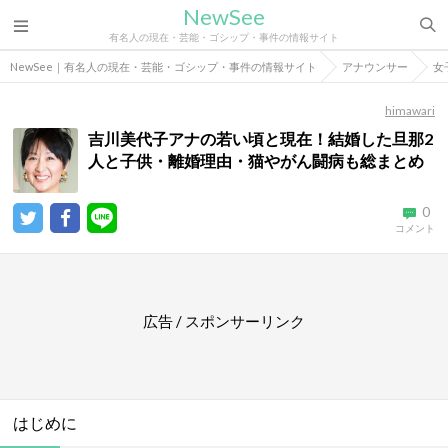
NewSee
有名人の現在・芸能・ゴシップ・事件の情報サイト
NewSee｜有名人の現在・芸能・ゴシップ・事件の情報サイト
アナウンサー
女
himawari
吉川美代子アナの若い頃と現在！結婚した旦那2
人と子供・離婚理由・猫やがん闘病も総まとめ
0
コメント
広告 / スポンサーリンク
はじめに