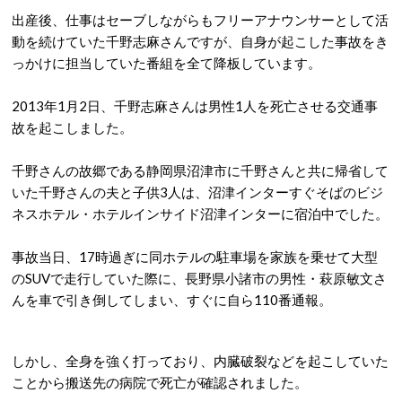
出産後、仕事はセーブしながらもフリーアナウンサーとして活
動を続けていた千野志麻さんですが、自身が起こした事故をき
っかけに担当していた番組を全て降板しています。
2013
年
1
月
2
日、千野志麻さんは男性
1
人を死亡させる交通事
故を起こしました。
千野さんの故郷である静岡県沼津市に千野さんと共に帰省して
いた千野さんの夫と子供
3
人は、沼津インターすぐそばのビジ
ネスホテル・ホテルインサイド沼津インターに宿泊中でした。
事故当日、
17
時過ぎに同ホテルの駐車場を家族を乗せて大型
の
SUV
で走行していた際に、長野県小諸市の男性・萩原敏文さ
んを車で引き倒してしまい、すぐに自ら
110
番通報。
しかし、全身を強く打っており、内臓破裂などを起こしていた
ことから搬送先の病院で死亡が確認されました。