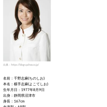
出典：https://blogs.yahoo.co.jp/
名前：千野志麻(ちのしお)
本名：横手志麻(よこてしお)
生年月日：
1977
年
8
月
9
日
出身：静岡県沼津市
身長：
167cm
血液型：
AB
型