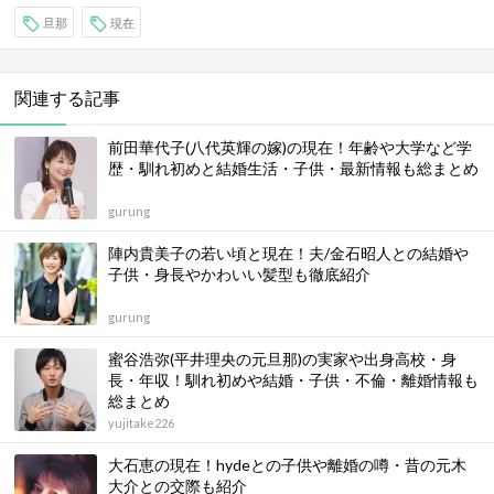
旦那
現在
関連する記事
前田華代子(八代英輝の嫁)の現在！年齢や大学など学
歴・馴れ初めと結婚生活・子供・最新情報も総まとめ
gurung
陣内貴美子の若い頃と現在！夫/金石昭人との結婚や
子供・身長やかわいい髪型も徹底紹介
gurung
蜜谷浩弥(平井理央の元旦那)の実家や出身高校・身
長・年収！馴れ初めや結婚・子供・不倫・離婚情報も
総まとめ
yujitake226
大石恵の現在！hydeとの子供や離婚の噂・昔の元木
大介との交際も紹介