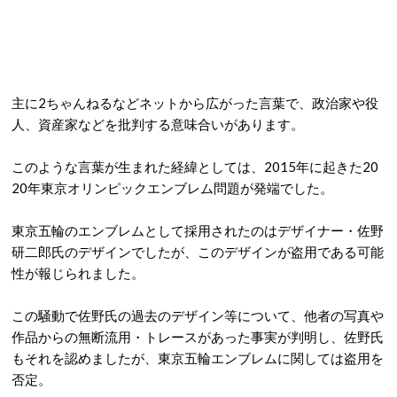
主に
2
ちゃんねるなどネットから広がった言葉で、政治家や役
人、資産家などを批判する意味合いがあります。
このような言葉が生まれた経緯としては、
2015
年に起きた
20
20
年東京オリンピックエンブレム問題が発端でした。
東京五輪のエンブレムとして採用されたのはデザイナー・佐野
研二郎氏のデザインでしたが、このデザインが盗用である可能
性が報じられました。
この騒動で佐野氏の過去のデザイン等について、他者の写真や
作品からの無断流用・
トレース
があった事実が判明し、
佐野
氏
もそれを認めましたが、東京五輪エンブレムに関しては盗用を
否定。