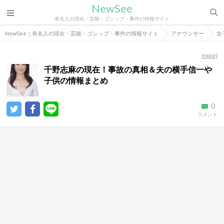
NewSee
有名人の現在・芸能・ゴシップ・事件の情報サイト
NewSee｜有名人の現在・芸能・ゴシップ・事件の情報サイト
アナウンサー
女
mpori
千野志麻の現在！事故の真相＆夫の横手信一や
子供の情報まとめ
0
コメント