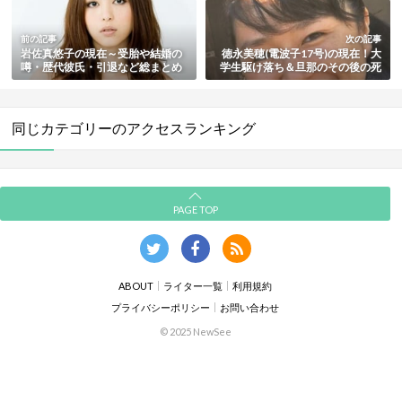
前の記事
次の記事
岩佐真悠子の現在～受胎や結婚の
徳永美穂(電波子17号)の現在！大
噂・歴代彼氏・引退など総まとめ
学生駆け落ち＆旦那のその後の死
去など総まとめ
同じカテゴリーのアクセスランキング
PAGE TOP
ABOUT
ライター一覧
利用規約
プライバシーポリシー
お問い合わせ
© 2025 NewSee