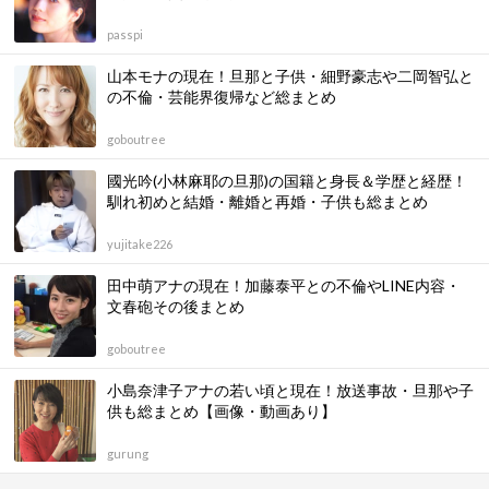
passpi
山本モナの現在！旦那と子供・細野豪志や二岡智弘と
の不倫・芸能界復帰など総まとめ
goboutree
國光吟(小林麻耶の旦那)の国籍と身長＆学歴と経歴！
馴れ初めと結婚・離婚と再婚・子供も総まとめ
yujitake226
田中萌アナの現在！加藤泰平との不倫やLINE内容・
文春砲その後まとめ
goboutree
小島奈津子アナの若い頃と現在！放送事故・旦那や子
供も総まとめ【画像・動画あり】
gurung