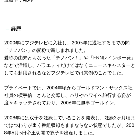
経歴
2000
年にフジテレビに入社し、
2005
年に退社するまでの間
「チノパン」の愛称で親しまれました。
愛称の由来ともなった「チノパン！」や「
FNN
レインボー発」
などで活躍し、バラエティだけではなくニュースキャスターと
しても起用されるなどフジテレビでは異例のことでした。
プライベートでは、
2004
年頃からゴールドマン・サックス社
社員の横手信一さんと交際し、バリやハワイへ旅行する姿が
度々キャッチされており、
2006
年に無事ゴールイン。
2008
年には双子を妊娠していることを発表し、妊娠
3
ヶ月頃ま
ではつわりが重く番組収録もままならない状態でしたが、
200
8
年
6
月
5
日帝王切開で双子を出産しました。