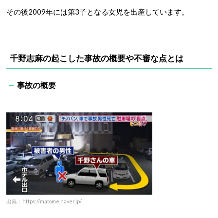
その後
2009
年には第
3
子となる女児を出産しています。
千野志麻の起こした事故の概要や不審な点とは
事故の概要
出典：https://matome.naver.jp/