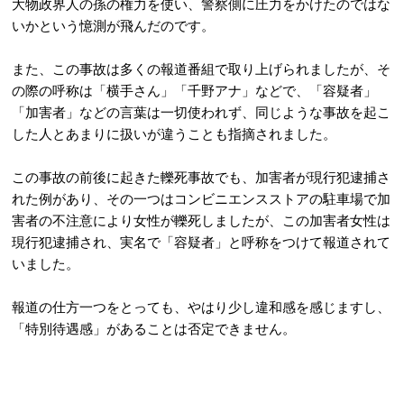
大物政界人の孫の権力を使い、警察側に圧力をかけたのではな
いかという憶測が飛んだのです。
また、この事故は多くの報道番組で取り上げられましたが、そ
の際の呼称は「横手さん」「千野アナ」などで、「容疑者」
「加害者」などの言葉は一切使われず、同じような事故を起こ
した人とあまりに扱いが違うことも指摘されました。
この事故の前後に起きた轢死事故でも、加害者が現行犯逮捕さ
れた例があり、その一つはコンビニエンスストアの駐車場で加
害者の不注意により女性が轢死しましたが、この加害者女性は
現行犯逮捕され、実名で「容疑者」と呼称をつけて報道されて
いました。
報道の仕方一つをとっても、やはり少し違和感を感じますし、
「特別待遇感」があることは否定できません。