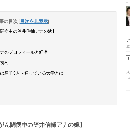
事の目次
[
目次を非表示
]
闘病中の笠井信輔アナの嫁】
過
ナのプロフィールと経歴
初め
は息子3人～通っている大学とは
ス
がん闘病中の笠井信輔アナの嫁】