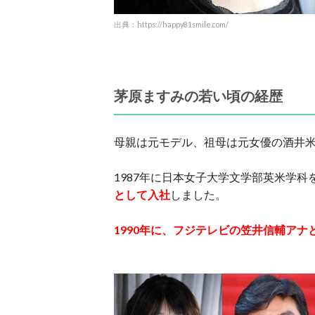
出典：https://happy81smile.com/
茅原ますみの若い頃の経歴
母親は元モデル、祖母は元女優の酒井
1987年に日本女子大学文学部英米学科
として入社
しました。
1990年に、フジテレビの笠井信輔アナ