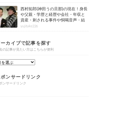
西村拓郎(神田うの旦那)の現在！身長
や父親・学歴と経歴や会社・年収と
資産・刺される事件や恫喝音声・結
婚と子供や自宅・脳梗塞の病気もま
yujitake226
とめ
アーカイブで記事を探す
去の記事が見たい方はこちらが便利
スポンサードリンク
ポンサードリンク