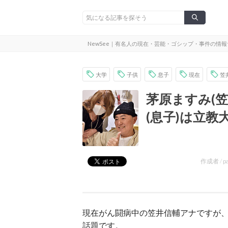
NewSee｜有名人の現在・芸能・ゴシップ・事件の情
大学
子供
息子
現在
笠
茅原ますみ(
(息子)は立
作成者 /
p
現在がん闘病中の笠井信輔アナですが
話題です。