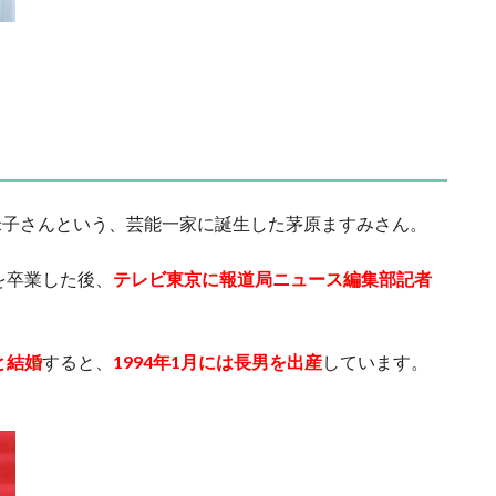
米子さんという、芸能一家に誕生した茅原ますみさん。
を卒業した後、
テレビ東京に報道局ニュース編集部記者
と結婚
すると、
1994年1月には長男を出産
しています。