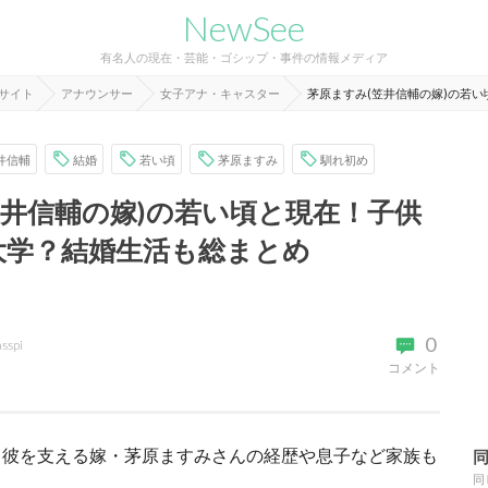
NewSee
有名人の現在・芸能・ゴシップ・事件の情報メディア
報サイト
アナウンサー
女子アナ・キャスター
茅原ますみ(笠井信輔の嫁)の若い
井信輔
結婚
若い頃
茅原ますみ
馴れ初め
笠井信輔の嫁)の若い頃と現在！子供
教大学？結婚生活も総まとめ
0
asspi
コメント
、彼を支える嫁・茅原ますみさんの経歴や息子など家族も
同