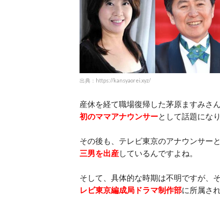
出典：https://kansyaorei.xyz/
産休を経て職場復帰した茅原ますみさん
初のママアナウンサー
として話題にな
その後も、テレビ東京のアナウンサー
三男を出産
しているんですよね。
そして、具体的な時期は不明ですが、
レビ東京編成局ドラマ制作部
に所属さ