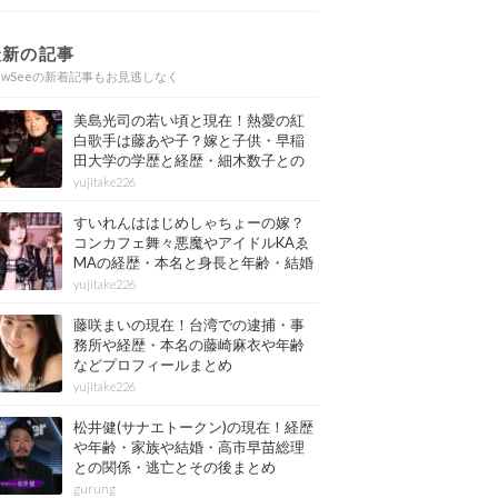
最新の記事
ewSeeの新着記事もお見逃しなく
美島光司の若い頃と現在！熱愛の紅
白歌手は藤あや子？嫁と子供・早稲
田大学の学歴と経歴・細木数子との
確執もまとめ
yujitake226
すいれんははじめしゃちょーの嫁？
コンカフェ舞々悪魔やアイドルKAゑ
MAの経歴・本名と身長と年齢・結婚
情報もまとめ
yujitake226
藤咲まいの現在！台湾での逮捕・事
務所や経歴・本名の藤崎麻衣や年齢
などプロフィールまとめ
yujitake226
松井健(サナエトークン)の現在！経歴
や年齢・家族や結婚・高市早苗総理
との関係・逃亡とその後まとめ
gurung