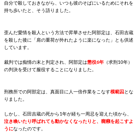
自分で殺しておきながら、いつも彼のそばにいるためにそれを
持ち歩いたと、そう語りました。
歪んだ愛情を殺人という方法で昇華させた阿部定は、石田吉蔵
を殺した後に「肩の重荷が外れたように楽になった」とも供述
しています。
裁判では痴情の末と判定され、阿部定は
懲役6年
（求刑10年）
の判決を受けて服役することになりました。
刑務所での阿部定は、真面目に人一倍作業をこなす
模範囚
とな
りました。
しかし、石田吉蔵の死から1年が経ち一周忌を迎えた頃から、
泣き喚いたり呼ばれても動かなくなったりと、癇癪を起こすよ
うに
なったのです。