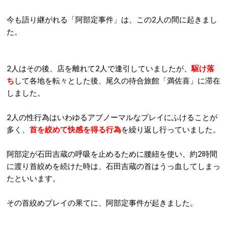
今も語り継がれる「阿部定事件」は、この2人の間に起きまし
た。
2人はその後、店を離れて2人で逢引していましたが、
駆け落
ち
して各地を転々とした後、尾久の待合旅館「満佐喜」に滞在
しました。
2人の性行為はいわゆるアブノーマルなプレイにふけることが
多く、
首を絞めて快感を得る行為
を繰り返し行っていました。
阿部定が石田吉蔵の呼吸を止めるために腰紐を使い、約2時間
に渡り首絞めを続けた時は、石田吉蔵の首はうっ血してしまっ
たといいます。
その首絞めプレイの果てに、阿部定事件が起きました。