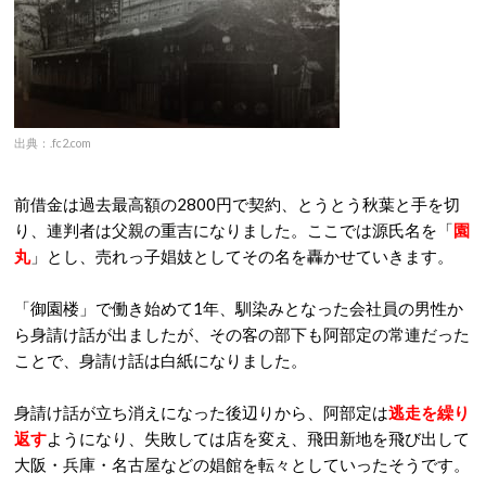
出典：.fc2.com
前借金は過去最高額の2800円で契約、とうとう秋葉と手を切
り、連判者は父親の重吉になりました。ここでは源氏名を「
園
丸
」とし、売れっ子娼妓としてその名を轟かせていきます。
「御園楼」で働き始めて1年、馴染みとなった会社員の男性か
ら身請け話が出ましたが、その客の部下も阿部定の常連だった
ことで、身請け話は白紙になりました。
身請け話が立ち消えになった後辺りから、阿部定は
逃走を繰り
返す
ようになり、失敗しては店を変え、飛田新地を飛び出して
大阪・兵庫・名古屋などの娼館を転々としていったそうです。