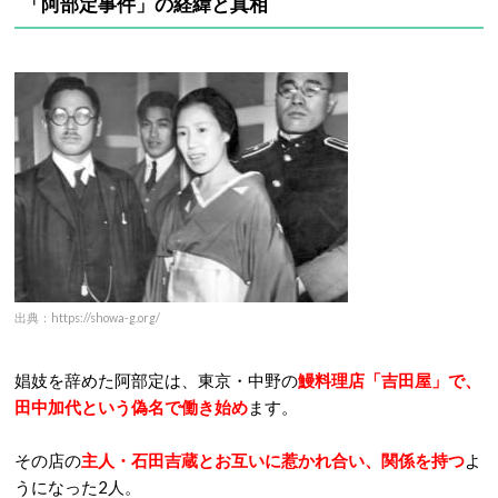
「阿部定事件」の経緯と真相
出典：https://showa-g.org/
娼妓を辞めた阿部定は、東京・中野の
鰻料理店「吉田屋」で、
田中加代という偽名で働き始め
ます。
その店の
主人・石田吉蔵とお互いに惹かれ合い、関係を持つ
よ
うになった2人。