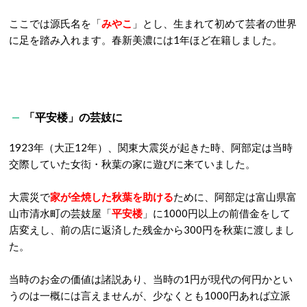
ここでは源氏名を「
みやこ
」とし、生まれて初めて芸者の世界
に足を踏み入れます。春新美濃には1年ほど在籍しました。
「平安楼」の芸妓に
1923年（大正12年）、関東大震災が起きた時、阿部定は当時
交際していた女衒・秋葉の家に遊びに来ていました。
大震災で
家が全焼した秋葉を助ける
ために、阿部定は富山県富
山市清水町の芸妓屋「
平安楼
」に1000円以上の前借金をして
店変えし、前の店に返済した残金から300円を秋葉に渡しまし
た。
当時のお金の価値は諸説あり、当時の1円が現代の何円かとい
うのは一概には言えませんが、少なくとも1000円あれば立派