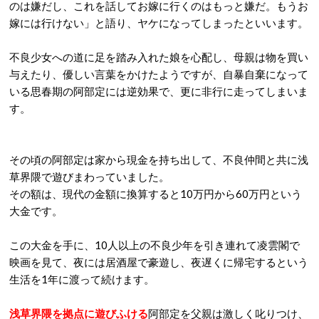
のは嫌だし、これを話してお嫁に行くのはもっと嫌だ。もうお
嫁には行けない」と語り、ヤケになってしまったといいます。
不良少女への道に足を踏み入れた娘を心配し、母親は物を買い
与えたり、優しい言葉をかけたようですが、自暴自棄になって
いる思春期の阿部定には逆効果で、更に非行に走ってしまいま
す。
その頃の阿部定は家から現金を持ち出して、不良仲間と共に浅
草界隈で遊びまわっていました。
その額は、現代の金額に換算すると10万円から60万円という
大金です。
この大金を手に、10人以上の不良少年を引き連れて凌雲閣で
映画を見て、夜には居酒屋で豪遊し、夜遅くに帰宅するという
生活を1年に渡って続けます。
浅草界隈を拠点に遊びふける
阿部定を父親は激しく叱りつけ、