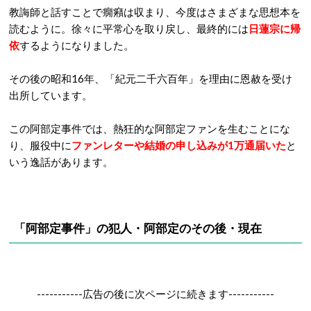
教誨師と話すことで癇癪は収まり、今度はさまざまな思想本を
読むように。徐々に平常心を取り戻し、最終的には
日蓮宗に帰
依
するようになりました。
その後の昭和16年、「紀元二千六百年」を理由に恩赦を受け
出所しています。
この阿部定事件では、熱狂的な阿部定ファンを生むことにな
り、服役中に
ファンレターや結婚の申し込みが1万通届いた
と
いう逸話があります。
「阿部定事件」の犯人・阿部定のその後・現在
-----------広告の後に次ページに続きます-----------