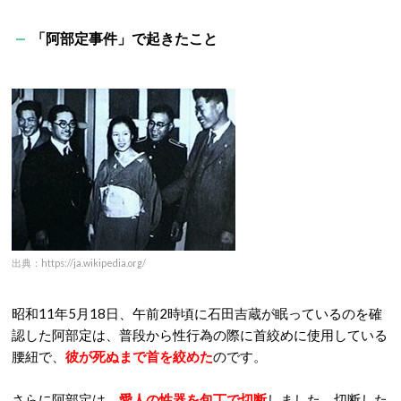
「阿部定事件」で起きたこと
出典：https://ja.wikipedia.org/
昭和11年5月18日、午前2時頃に石田吉蔵が眠っているのを確
認した阿部定は、普段から性行為の際に首絞めに使用している
腰紐で、
彼が死ぬまで首を絞めた
のです。
さらに阿部定は、
愛人の性器を包丁で切断
しました。切断した