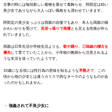
古事の時には毎回新しい着物を着せて着飾らせ、阿部定は幼い
美少女でありながら大人っぽい風格をも漂わせていきます。
阿部定の美少女っぷりは両親の自慢でもあり、本人も両親の猫
かわいがりを受けて、
見栄っ張りで高慢
とも言える性格が作ら
れていきました。
両親は日常生活や学校生活よりも、
歌や踊り、三味線の稽古を
優先
して育てていたことから、小学校の教師から注意されるよ
うな生活を送っていたようです。
10歳になる頃には性行為の意味を知るような
早熟さ
で、この
頃から他の少女とは違うカリスマ的なオーラのようなものがあ
ったのかもしれません。
強姦されて不良少女に