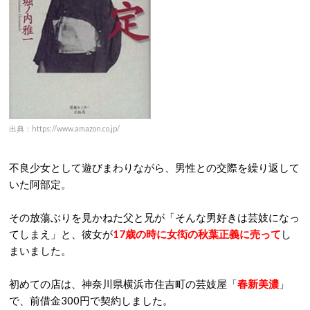
出典：https://www.amazon.co.jp/
不良少女として遊びまわりながら、男性との交際を繰り返して
いた阿部定。
その放蕩ぶりを見かねた父と兄が「そんな男好きは芸妓になっ
てしまえ」と、彼女が
17歳の時に女衒の秋葉正義に売って
し
まいました。
初めての店は、神奈川県横浜市住吉町の芸妓屋「
春新美濃
」
で、前借金300円で契約しました。