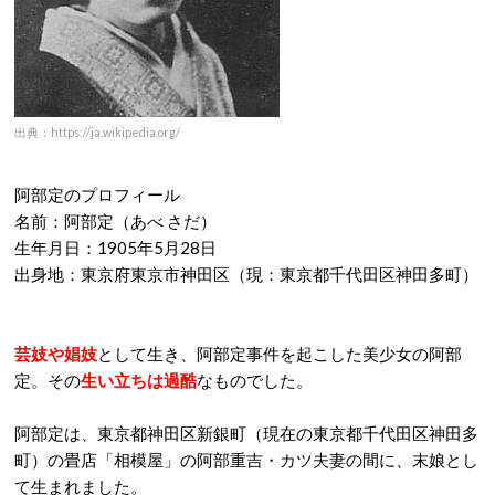
出典：https://ja.wikipedia.org/
阿部定のプロフィール
名前：阿部定（あべ さだ）
生年月日：1905年5月28日
出身地：東京府東京市神田区（現：東京都千代田区神田多町）
芸妓や娼妓
として生き、阿部定事件を起こした美少女の阿部
定。その
生い立ちは過酷
なものでした。
阿部定は、東京都神田区新銀町（現在の東京都千代田区神田多
町）の畳店「相模屋」の阿部重吉・カツ夫妻の間に、末娘とし
て生まれました。