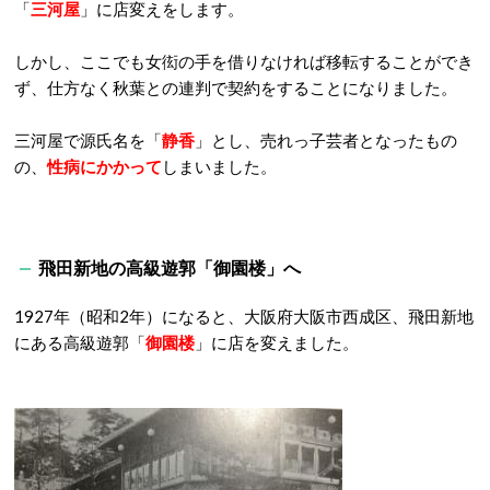
「
三河屋
」に店変えをします。
しかし、ここでも女衒の手を借りなければ移転することができ
ず、仕方なく秋葉との連判で契約をすることになりました。
三河屋で源氏名を「
静香
」とし、売れっ子芸者となったもの
の、
性病にかかって
しまいました。
飛田新地の高級遊郭「御園楼」へ
1927年（昭和2年）になると、大阪府大阪市西成区、飛田新地
にある高級遊郭「
御園楼
」に店を変えました。