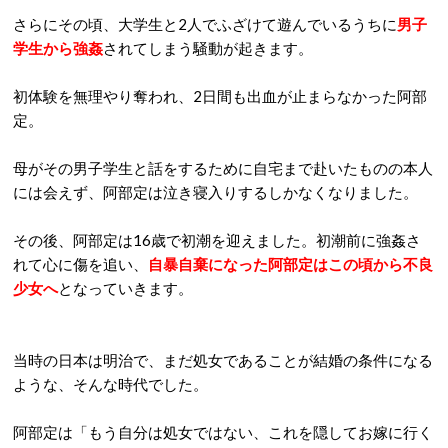
さらにその頃、大学生と2人でふざけて遊んでいるうちに
男子
学生から強姦
されてしまう騒動が起きます。
初体験を無理やり奪われ、2日間も出血が止まらなかった阿部
定。
母がその男子学生と話をするために自宅まで赴いたものの本人
には会えず、阿部定は泣き寝入りするしかなくなりました。
その後、阿部定は16歳で初潮を迎えました。初潮前に強姦さ
れて心に傷を追い、
自暴自棄になった阿部定はこの頃から不良
少女へ
となっていきます。
当時の日本は明治で、まだ処女であることが結婚の条件になる
ような、そんな時代でした。
阿部定は「もう自分は処女ではない、これを隠してお嫁に行く