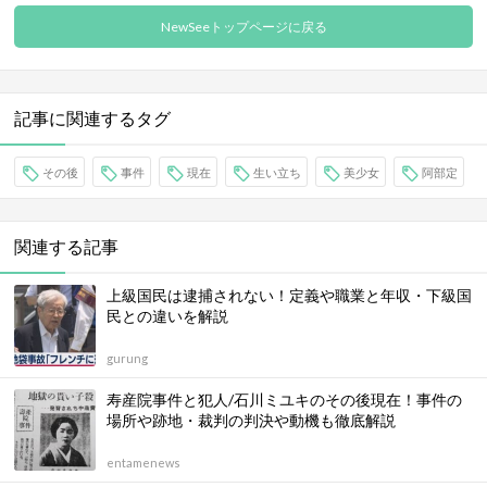
NewSeeトップページに戻る
記事に関連するタグ
その後
事件
現在
生い立ち
美少女
阿部定
関連する記事
上級国民は逮捕されない！定義や職業と年収・下級国
民との違いを解説
gurung
寿産院事件と犯人/石川ミユキのその後現在！事件の
場所や跡地・裁判の判決や動機も徹底解説
entamenews