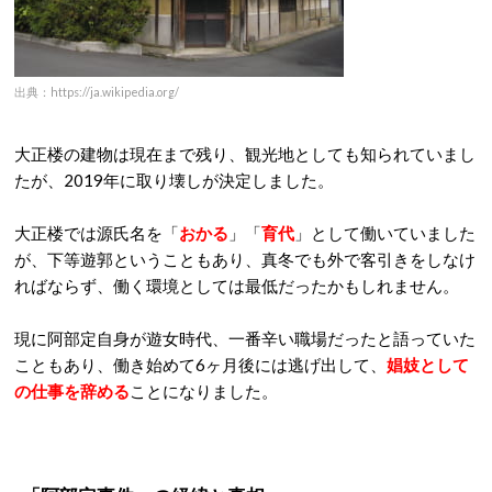
出典：https://ja.wikipedia.org/
大正楼の建物は現在まで残り、観光地としても知られていまし
たが、2019年に取り壊しが決定しました。
大正楼では源氏名を「
おかる
」「
育代
」として働いていました
が、下等遊郭ということもあり、真冬でも外で客引きをしなけ
ればならず、働く環境としては最低だったかもしれません。
現に阿部定自身が遊女時代、一番辛い職場だったと語っていた
こともあり、働き始めて6ヶ月後には逃げ出して、
娼妓として
の仕事を辞める
ことになりました。