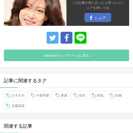
この記事が役に立ったと思ったら
シ
ェア
を押してね
シェア
NewSeeトップページに戻る
記事に関連するタグ
おすすめ
中森明菜
家族
現在
病気
結婚
近藤真彦
関連する記事