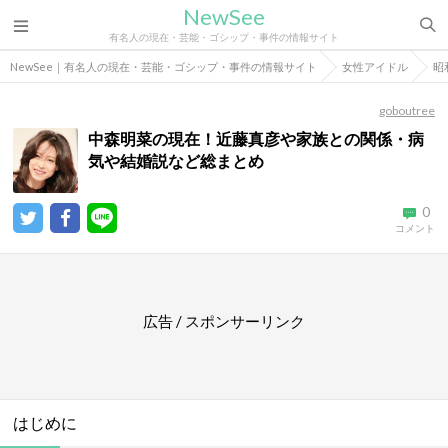
NewSee
有名人の現在・芸能・ゴシップ・事件の情報サイト
NewSee｜有名人の現在・芸能・ゴシップ・事件の情報サイト
女性アイドル
昭
goboutree
中森明菜の現在！近藤真彦や家族との関係・病
気や結婚説など総まとめ
0
コメント
広告 / スポンサーリンク
はじめに