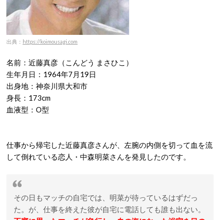
出典：
https://koimousagi.com
名前：近藤真彦（こんどう まさひこ）
生年月日：1964年7月19日
出身地：神奈川県大和市
身長：173cm
血液型：O型
仕事から帰宅した近藤真彦さんが、左腕の内側を切って血を流
して倒れている恋人・中森明菜さんを発見したのです。
その日もマッチの自宅では、明菜が待っているはずだっ
た。が、仕事を終えた彼が自宅に電話しても誰も出ない。