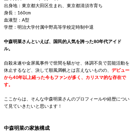
出身地：東京都大田区生まれ、東京都清須市育ち
身長：160cm
血液型：A型
学歴：明治大学付属中野高等学校定時制中退
中森明菜さんといえば、国民的人気を誇った80年代アイド
ル。
自殺未遂や金屏風事件で世間を騒がせ、体調不良で芸能活動を
休止するなど、決して順風満帆とは言えないものの、
デビュー
から4
0年以上経った今もファンが多く、カリスマ的な存在で
す。
ここからは、そんな中森明菜さんのプロフィールや経歴につい
て見ていきたいと思います！
中森明菜の家族構成