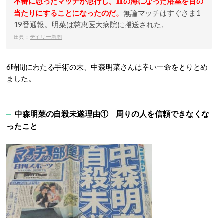
不審に思ったマッチが急行し、血の海になった浴室を目の
当たりにすることになったのだ。
無論マッチはすぐさま1
19番通報。明菜は慈恵医大病院に搬送された。
出典：
デイリー新潮
6時間にわたる手術の末、中森明菜さんは幸い一命をとりとめ
ました。
中森明菜の自殺未遂理由① 周りの人を信頼できなくな
ったこと