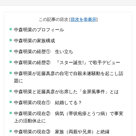
この記事の目次
[
目次を非表示
]
中森明菜のプロフィール
中森明菜の家族構成
中森明菜の経歴① 生い立ち
中森明菜の経歴② 『スター誕生!』で歌手デビュー
中森明菜が近藤真彦の自宅で自殺未遂騒動を起こし話
題に
中森明菜と近藤真彦が出席した「金屏風事件」とは
中森明菜の現在① 結婚してる？
中森明菜の現在② 病気（帯状疱疹とうつ病）で事実
上の活動休止に
中森明菜の現在③ 家族（両親や兄弟）と絶縁