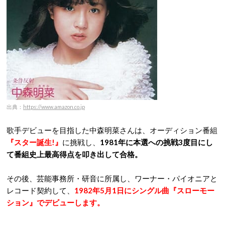
出典：
https://www.amazon.co.jp
歌手デビューを目指した中森明菜さんは、オーディション番組
『スター誕生!』
に挑戦し、
1981年に本選への挑戦3度目にし
て番組史上最高得点を叩き出して合格。
その後、芸能事務所・研音に所属し、ワーナー・パイオニアと
レコード契約して、
1982年5月1日にシングル曲『スローモー
ション』でデビューします。