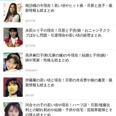
南沙織の今現在！若い頃やヒット曲・旦那と息子・最
新情報も総まとめ
gurung
永田ルリ子の現在！旦那と子供/娘・おニャン子クラ
ブぼかし問題・引退理由や若い頃の経歴まとめ
gurung
高井麻巳子(秋元康の嫁)の今現在！結婚と子供(娘)・
姉や実家・性格も総まとめ
himawari
伊藤蘭の若い頃と現在！旦那の水谷豊や娘の趣里・最
新情報も総まとめ
passpi
河合その子の若い頃や現在！ハーフ説・旦那/後藤次
利との馴れ初めや結婚・子供や自宅・芸能界復帰とそ
の後も総まとめ