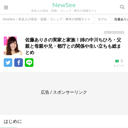
NewSee
有名人の現在・芸能・ゴシップ・事件の情報サイト
NewSee｜有名人の現在・芸能・ゴシップ・事件の情報サイト
モデル
佐藤あり
entamenews
佐藤ありさの実家と家族！姉の中川ちひろ・父
親と母親や兄・都庁との関係や生い立ちも総ま
とめ
0
コメント
広告 / スポンサーリンク
はじめに