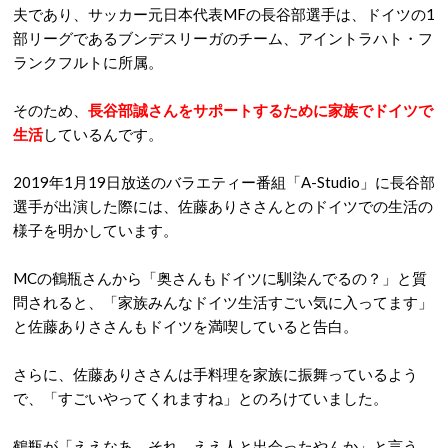
夫であり、サッカー元日本代表MFの長谷部選手は、ドイツの1
部リーグであるブンデスリーガのチーム、アイントラハト・フ
ランクフルトに所属。
そのため、
長谷部誠さんをサポートするために家族でドイツで
生活
しているんです。
2019年1月19日放送のバラエティー番組「A-Studio」に長谷部
選手が出演した際には、佐藤ありささんとのドイツでの生活の
様子を明かしています。
MCの鶴瓶さんから「奥さんもドイツに馴染んでるの？」と質
問されると、「家族みんなドイツ生活すごい気に入ってます」
と佐藤ありささんもドイツを満喫していると告白。
さらに、佐藤ありささんは手料理を家族に振舞っているよう
で、「すごいやってくれますね」とのろけていました。
鶴瓶が「ええなあ、それ。ええ人と出会ったやんか」と言う