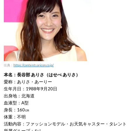
出典：
https://contents.oricon.co.jp/
本名：長谷部 ありさ（はせべ ありさ）
愛称：ありさ・あーりー
生年月日：1988年9月20日
出身地：北海道
血液型：A型
身長：160㎝
体重：不明
活動内容：ファッションモデル・お天気キャスター・タレント
所属グループ：なし