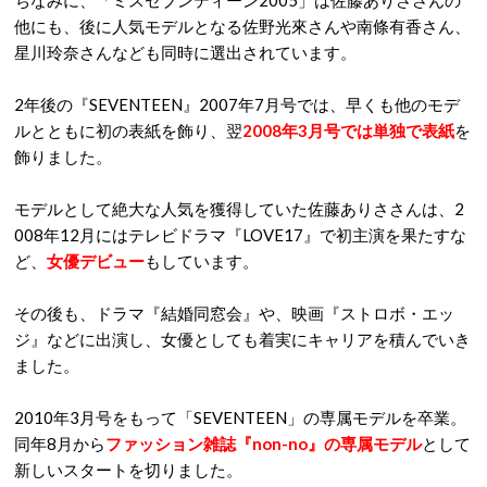
ちなみに、「ミスセブンティーン2005」は佐藤ありささんの
他にも、後に人気モデルとなる佐野光來さんや南條有香さん、
星川玲奈さんなども同時に選出されています。
2年後の『SEVENTEEN』2007年7月号では、早くも他のモデ
ルとともに初の表紙を飾り、翌
2008年3月号では単独で表紙
を
飾りました。
モデルとして絶大な人気を獲得していた佐藤ありささんは、2
008年12月にはテレビドラマ『LOVE17』で初主演を果たすな
ど、
女優デビュー
もしています。
その後も、ドラマ『結婚同窓会』や、映画『ストロボ・エッ
ジ』などに出演し、女優としても着実にキャリアを積んでいき
ました。
2010年3月号をもって「SEVENTEEN」の専属モデルを卒業。
同年8月から
ファッション雑誌『non-no』の専属モデル
として
新しいスタートを切りました。