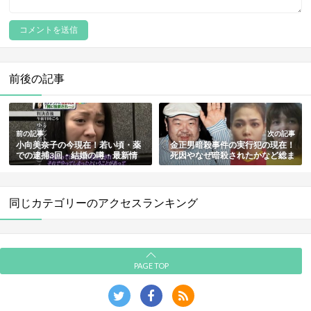
前後の記事
前の記事
次の記事
小向美奈子の今現在！若い頃・薬
金正男暗殺事件の実行犯の現在！
での逮捕3回・結婚の噂・最新情
死因やなぜ暗殺されたかなど総ま
報まとめ
とめ
同じカテゴリーのアクセスランキング
PAGE TOP