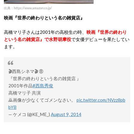
出典：https://www.amazon.co.jp/
映画『世界の終わりという名の雑貨店』
高橋マリ子さんは2001年の高校生の時、
映画『世界の終わり
という名の雑貨店』で水野胡摩役
で女優デビューを果たしてい
ます。
🎬西島シネマ🎬 ⑧
『世界の終わりという名の雑貨店 』
2001年作品
#西島秀俊
高橋マリ子 共演
🙇画像が少なくてゴメンなさい。
pic.twitter.com/NVzz8pb
bYB
— ケメコ (@KE_ME_)
August 9, 2014