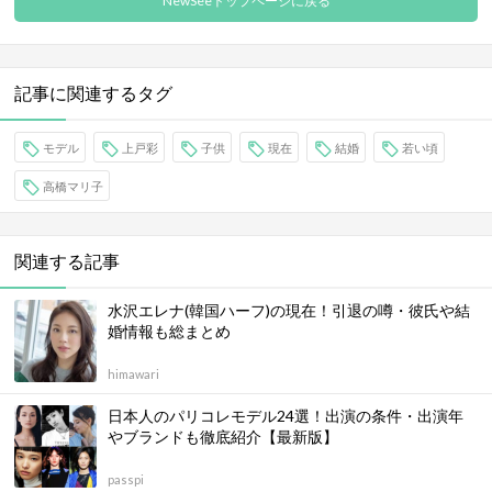
NewSeeトップページに戻る
記事に関連するタグ
モデル
上戸彩
子供
現在
結婚
若い頃
高橋マリ子
関連する記事
水沢エレナ(韓国ハーフ)の現在！引退の噂・彼氏や結
婚情報も総まとめ
himawari
日本人のパリコレモデル24選！出演の条件・出演年
やブランドも徹底紹介【最新版】
passpi