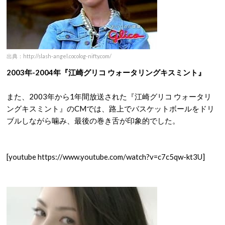
出典：http://slash-angel.cocolog-nifty.com/
2003年-2004年『江崎グリコ ウォータリングキスミント』
また、2003年から1年間放送された『江崎グリコ ウォータリ
ングキスミント』のCMでは、路上でバスケットボールをドリ
ブルしながら噛み、最後の巻き舌が印象的でした。
[youtube https://www.youtube.com/watch?v=c7c5qw-kt3U]