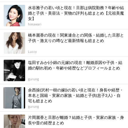
水谷雅子の若い頃と現在！旦那は病院勤務？年齢や結
婚と子供・美容法・実物の評判も総まとめ【元祖美魔
女】
himawari
橋本麗香の現在！関東連合との関係・結婚した旦那と
子供・激太りの噂など最新情報も総まとめ
Luccy
塩田すみか(小錦の元嫁)の現在！離婚原因や子供・結
婚の馴れ初め・年齢や経歴などプロフィールまとめ
gurung
余西操(沢村一樹の嫁))の若い頃と現在！身長や経歴・
本名と国籍・実家の家族・結婚と子供(息子3人)・自
宅も総まとめ
gurung
片岡麗香と旦那が離婚？結婚と子供・実家の家族・身
長や昔の経歴まとめ