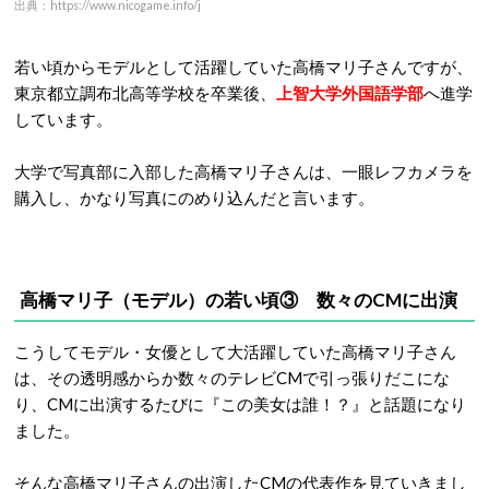
出典：https://www.nicogame.info/j
若い頃からモデルとして活躍していた高橋マリ子さんですが、
東京都立調布北高等学校を卒業後、
上智大学外国語学部
へ進学
しています。
大学で写真部に入部した高橋マリ子さんは、一眼レフカメラを
購入し、かなり写真にのめり込んだと言います。
高橋マリ子（モデル）の若い頃③ 数々のCMに出演
こうしてモデル・女優として大活躍していた高橋マリ子さん
は、その透明感からか数々のテレビCMで引っ張りだこにな
り、CMに出演するたびに『この美女は誰！？』と話題になり
ました。
そんな高橋マリ子さんの出演したCMの代表作を見ていきまし