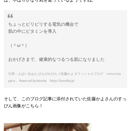
ちょっとピリピリする電気の機会で
肌の中にビタミンを導入
（＾ω＾）
おかげさまで、健康的なつるつる肌になりました
引用：えばいるはん-ぴんぴかぴん- | 佐藤かよ オフィシャルブログ 「ennui my
pace」 Powered by Ameba https://ameblo.jp/
そして、このブログ記事に添付されていた佐藤かよさんのすっ
ぴん画像がこちら！