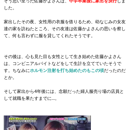
そう思い至った佐藤かよさんは、
中学卒業後に家出を決行
しま
した。
家出したその夜、女性用の衣服を借りるため、幼なじみの女友
達の家を訪ねたところ、その友達は佐藤かよさんの思いを察し
て、何も言わずに服を貸してくれたそうです。
その後は、心も見た目も女性として生き始めた佐藤かよさん
は、コンビニアルバイトなどをして生計を立てていたそうで
す。ちなみに
ホルモン注射を打ち始めたのもこの頃
だったのだ
とか。
そして家出から4年後には、念願だった婦人服売り場の店員と
して就職を果たすまでに…。