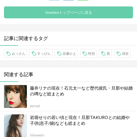
NewSeeトップページに戻る
記事に関連するタグ
おっさん
すっぴん
佐藤かよ
性別
昔
現在
関連する記事
藤井リナの現在！石元太一など歴代彼氏・旦那や結婚
の噂など総まとめ
passpi
岩堀せりの若い頃と現在！旦那TAKUROとの結婚や
子供(息子/娘)なども総まとめ
himawari