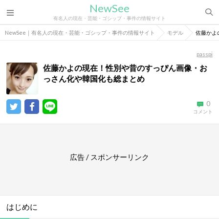
NewSee
有名人の現在・芸能・ゴシップ・事件の情報サイト
NewSee｜有名人の現在・芸能・ゴシップ・事件の情報サイト
モデル
佐藤かよ
passpi
佐藤かよの現在！性別や昔のすっぴん画像・お
っさん化や韓国化も総まとめ
0
コメント
広告 / スポンサーリンク
はじめに