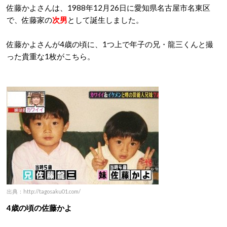
佐藤かよさんは、1988年12月26日に愛知県名古屋市名東区
で、佐藤家の
次男
として誕生しました。
佐藤かよさんが4歳の頃に、1つ上で年子の兄・龍三くんと撮
った貴重な1枚がこちら。
出典：http://tagosaku01.com/
4歳の頃の佐藤かよ