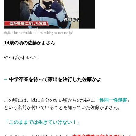
出典：https://sukizuki-iroiro.blog.so-net.ne.jp/
14歳の頃の佐藤かよさん
やっぱかわいい！
中学卒業を待って家出を決行した佐藤かよ
この頃には、既に自分の幼い頃からの悩みに「
性同一性障害
」
という名前が付いていることを知っていた佐藤かよさん。
「このままでは生きていけない！」