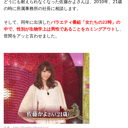
どうにも耐えられなくなった佐藤かよさんは、2010年、21歳
の時に所属事務所の社長に相談します。
そして、同年に出演した
バラエティ番組「女たちの22時」の
中で、性別が生物学上は男性であることをカミングアウト
し、
世間をアッと言わせました。
出典：http://livedoor.blogimg.jp/