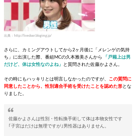
出典：http://livedoor.blogimg.jp/
さらに、カミングアウトしてから2ヶ月後に「メレンゲの気持
ち」に出演した際、番組MCの久本雅美さんから
「戸籍上は男
だけど、体は女性なのよね」
と質問された佐藤かよさん。
その時にもハッキリとは明言しなかったのですが、
この質問に
同意したことから、性別適合手術を受けたことを認めた形
とな
りました。
佐藤かよさんは性別・性転換手術して体は本物女性です
｢子宮はだけは無理ですが｣男性器はありません。