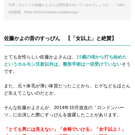
引用：タレントの佐藤かよ さんは男性器が付いているのでしょうか。… – Yaho
o!知恵袋 https://detail.chiebukuro.yahoo.co.jp/
佐藤かよの昔のすっぴん 【「女以上」と絶賛】
とても女性らしい佐藤かよさんは、
15歳の頃から打ち始めた
というホルモン注射以外は、整形手術は一切受けていない
そう
です。
また、元々体毛が薄い体質だったことから、ヒゲなどもほとん
ど生えてこないのだとか。
そんな佐藤かよさんが、2014年10月放送の「ロンドンハー
ツ」に出演した際にすっぴんを披露したことがあります。
「とても男には見えない」「余裕でいける」「女子以上！」