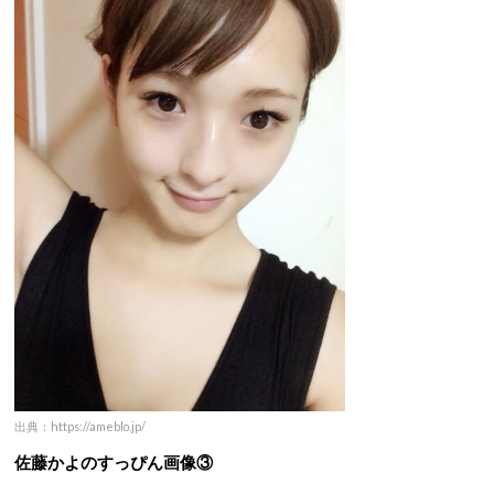
出典：https://ameblo.jp/
佐藤かよのすっぴん画像③