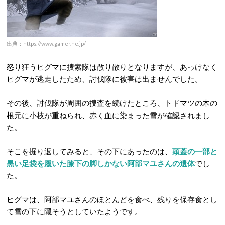
出典：https://www.gamer.ne.jp/
怒り狂うヒグマに捜索隊は散り散りとなりますが、あっけなく
ヒグマが逃走したため、討伐隊に被害は出ませんでした。
その後、討伐隊が周囲の捜査を続けたところ、トドマツの木の
根元に小枝が重ねられ、赤く血に染まった雪が確認されまし
た。
そこを掘り返してみると、その下にあったのは、
頭蓋の一部と
黒い足袋を履いた膝下の脚しかない阿部マユさんの遺体
でし
た。
ヒグマは、阿部マユさんのほとんどを食べ、残りを保存食とし
て雪の下に隠そうとしていたようです。