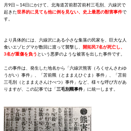
月9日～14日にかけて、北海道苫前郡苫前村三毛別、六線沢で
起きた
世界的に見ても他に例を見ない、史上最悪の獣害事件
で
す。
より具体的には、六線沢にある小さな集落の民家を、巨大な人
食いエゾヒグマが数回に渡って襲撃し、
開拓民7名が死亡し、
3名が重傷を負う
という悪夢のような被害を出した事件です。
この事件は、発生した地名から「六線沢熊害（ろくせんさわゆ
うがい）事件」、「苫前羆（とままえひぐま）事件」、「苫前
三毛別（とままえさんけべつ）事件」など、様々な呼び方があ
りますが、この記事では「
三毛別羆事件
」に統一します。