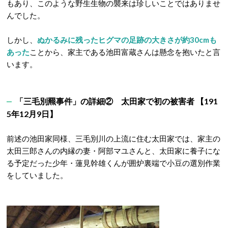
もあり、このような野生生物の襲来は珍しいことではありませ
んでした。
しかし、
ぬかるみに残ったヒグマの足跡の大きさが約30cmも
あった
ことから、家主である池田富蔵さんは懸念を抱いたと言
います。
「三毛別羆事件」の詳細② 太田家で初の被害者 【191
5年12月9日】
前述の池田家同様、三毛別川の上流に住む太田家では、家主の
太田三郎さんの内縁の妻・阿部マユさんと、太田家に養子にな
る予定だった少年・蓮見幹雄くんが囲炉裏端で小豆の選別作業
をしていました。