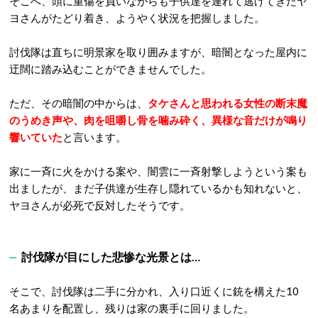
そこへ、頭に重傷を負いながらも子供達を連れて逃げてきたヤ
ヨさんがたどり着き、ようやく状況を把握しました。
討伐隊は直ちに明景家を取り囲みますが、暗闇となった屋内に
迂闊に踏み込むことができませんでした。
ただ、その暗闇の中からは、
タケさんと思われる女性の断末魔
のうめき声や、肉を咀嚼し骨を噛み砕く、異様な音だけが鳴り
響いていた
と言います。
家に一斉に火をかける案や、闇雲に一斉射撃しようという案も
出ましたが、まだ子供達が生存し隠れているかも知れないと、
ヤヨさんが必死で反対したそうです。
討伐隊が目にした悲惨な光景とは…
そこで、討伐隊は二手に分かれ、入り口近くに銃を構えた10
名あまりを配置し、残りは家の裏手に回りました。