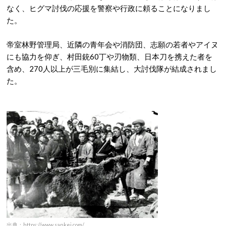
なく、ヒグマ討伐の応援を警察や行政に頼ることになりまし
た。
帝室林野管理局、近隣の青年会や消防団、志願の若者やアイヌ
にも協力を仰ぎ、村田銃60丁や刃物類、日本刀を携えた者を
含め、270人以上が三毛別に集結し、大討伐隊が結成されまし
た。
出典：https://www.sankei.com/