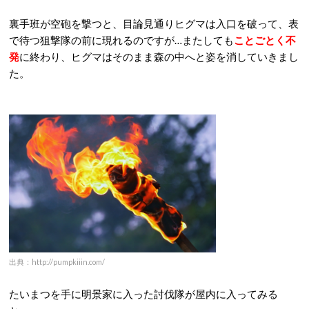
裏手班が空砲を撃つと、目論見通りヒグマは入口を破って、表
で待つ狙撃隊の前に現れるのですが…またしても
ことごとく不
発
に終わり、ヒグマはそのまま森の中へと姿を消していきまし
た。
出典：http://pumpkiiin.com/
たいまつを手に明景家に入った討伐隊が屋内に入ってみる