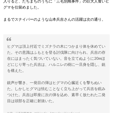
入りると、たちまちのうちに「三毛別羆事件」の巨大人食いヒ
グマを仕留めました。
まるでスナイパーのような山本兵吉さんの活躍は次の通り。
ヒグマは頂上付近でミズナラの木につかまり体を休めてい
た。その意識はふもとを登る討伐隊に向けられ、兵吉の存
在にはまったく気づいていない。音を立てぬように20mほ
どにじり寄った兵吉は、ハルニレの樹に一旦身を隠し、銃
を構えた。
銃声が響き、一発目の弾はヒグマの心臓近くを撃ちぬい
た。しかしヒグマは怯むことなく立ち上がって兵吉を睨み
つけた。兵吉は即座に次の弾を込め、素早く放たれた二発
目は頭部を正確に射抜いた。