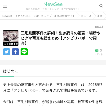
NewSee
有名人の現在・芸能・ゴシップ・事件の情報サイト
NewSee｜有名人の現在・芸能・ゴシップ・事件の情報サイト
ニュース
事件
passpi
三毛別羆事件の詳細！生き残りの証言・場所や
ヒグマ写真も総まとめ【アンビリバボーで紹
介】
0
コメント
はじめに
史上最悪の獣害事件と言われる「三毛別羆事件」は、2018年7
月に「アンビリバボー」で紹介されて注目を集めています。
今回は「三毛別羆事件」が起きた場所や写真、被害者や生き残