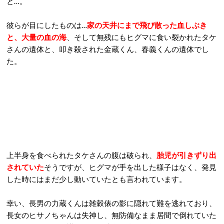
と…。
彼らが目にしたものは…
家の天井にまで飛び散った血しぶき
と、大量の血の海
、そして無残にもヒグマに食い裂かれたタケ
さんの遺体と、叩き殺された金蔵くん、春義くんの遺体でし
た。
上半身を食べられたタケさんの腹は破られ、
胎児が引きずり出
されていた
そうですが、ヒグマが手を出した様子はなく、発見
した時にはまだ少し動いていたとも言われています。
幸い、長男の力蔵くんは雑穀俵の影に隠れて難を逃れており、
長女のヒサノちゃんは失神し、無防備なまま居間で倒れていた