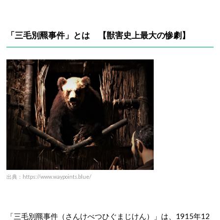
「三毛別羆事件」とは 【
獣害史上最大の惨劇】
出典：https://www.waypoints.blue/
「三毛別羆事件（さんけべつひぐまじけん）」は、1915年12