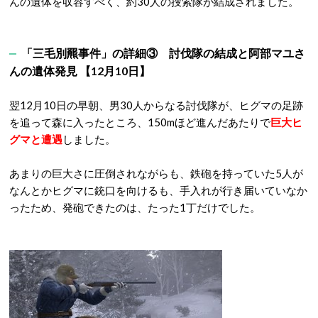
んの遺体を収容すべく、約30人の捜索隊が結成されました。
「三毛別羆事件」の詳細③ 討伐隊の結成と阿部マユさ
んの遺体発見 【12月10日】
翌12月10日の早朝、男30人からなる討伐隊が、ヒグマの足跡
を追って森に入ったところ、150mほど進んだあたりで
巨大ヒ
グマと遭遇
しました。
あまりの巨大さに圧倒されながらも、鉄砲を持っていた5人が
なんとかヒグマに銃口を向けるも、手入れが行き届いていなか
ったため、発砲できたのは、たった1丁だけでした。