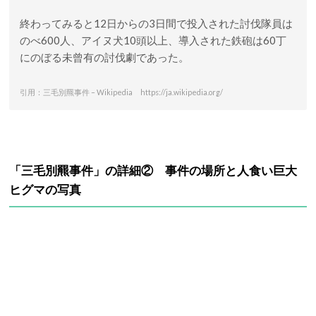
終わってみると12日からの3日間で投入された討伐隊員は
のべ600人、アイヌ犬10頭以上、導入された鉄砲は60丁
にのぼる未曾有の討伐劇であった。
引用：三毛別羆事件 – Wikipedia https://ja.wikipedia.org/
「三毛別羆事件」の詳細② 事件の
場所と人食い巨大
ヒグマの写真