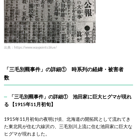
出典：https://www.waypoints.blue/
「三毛別羆事件」の詳細① 時系列の経緯・
被害者
数
「三毛別羆事件」の詳細① 池田家に巨大ヒグマが現れ
る 【1915年11月初旬】
1915年11月初旬の夜明け頃、北海道の開拓民として流れてき
た東北民が住む六線沢の、三毛別川上流に住む池田家に巨大な
ヒグマが現れました。