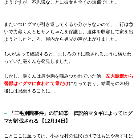
ようですが、不思議なことに彼女も全くの無傷でした。
またいつヒグマが引き返してくるか分からないので、一行は急
いで力蔵くんとヒサノちゃんを保護し、遺体を収容して家を出
ようとしたところ、屋内から男児の声が上がりました。
1人が戻って確認すると、むしろの下に隠されるように横たわ
っていた巌くんを発見しました。
しかし、巌くんは肩や胸を噛みつかれていた他、
左大腿部から
臀部はヒグマに食われて骨だけ
になっており、結局その20分
後には息絶えることに…。
「三毛別羆事件」の詳細⑥ 伝説的マタギによってヒグ
マが討伐される 【12月14日】
ことここに至っては、小さな村の住民だけではもはや為す術は