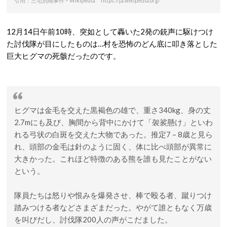
引用：三毛別羆事件 – Wikipedia https://ja.wikipedia.org/
12月14日午前10時、突如として轟いた2発の銃声に駆けつけ
た討伐隊が目にしたものは…村を恐怖のどん底に叩き落とした
巨大ヒグマの死骸だったのです。
ヒグマは金毛を交えた黒褐色の雄で、重さ340kg、身の丈
2.7mにも及び、胸間から背中にかけて「袈裟懸け」といわ
れる弓状の白斑を交えた大物であった。推定7 – 8歳と見ら
れ、頭部の金毛は針のように固く、体に比べ頭部が異常に
大きかった。これほど特徴のある熊を誰も見たことがない
という。
隊員たちは怒りや恨みを爆発させ、棒で殴る者、蹴りつけ
踏みつける者などさまざまだった。やがて誰ともなく万歳
を叫びだし、討伐隊200人の声がこだました。