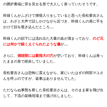
の囲炉裏端に背を見せる形で大人しく座っていたそうです。
幹雄くんがふざけて狸寝入りをしていると思った長松要吉さん
は、わざと大声で話しかけながら近づき、幹雄くんの肩に手を
かけて顔を覗き込んだところ…。
幹雄くんの顔下には流れ出た大量の血が溜まっており、
のど元
には何かで鋭くえぐられたような傷
が…。
さらに、
側頭部には親指大の穴
が空いており、幹雄くんは座っ
たままの形で絶命していました。
長松要吉さんは恐怖に震えながら、家にいたはずの阿部マユさ
んを呼ぶのですが、返事はありませんでした。
ただならぬ事態を察した長松要吉さんは、そのまま家を飛び出
して、下流の架橋現場まで逃げ出しました。