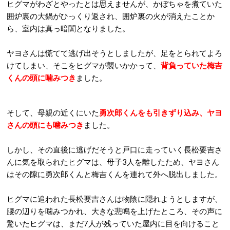
ヒグマがわざとやったとは思えませんが、かぼちゃを煮ていた
囲炉裏の大鍋がひっくり返され、囲炉裏の火が消えたことか
ら、室内は真っ暗闇となりました。
ヤヨさんは慌てて逃げ出そうとしましたが、足をとられてよろ
けてしまい、そこをヒグマが襲いかかって、
背負っていた梅吉
くんの頭に噛みつき
ました。
そして、母親の近くにいた
勇次郎くんをも引きずり込み、ヤヨ
さんの頭にも噛みつき
ました。
しかし、その直後に逃げだそうと戸口に走っていく長松要吉さ
んに気を取られたヒグマは、母子3人を離したため、ヤヨさん
はその隙に勇次郎くんと梅吉くんを連れて外へ脱出しました。
ヒグマに追われた長松要吉さんは物陰に隠れようとしますが、
腰の辺りを噛みつかれ、大きな悲鳴を上げたところ、その声に
驚いたヒグマは、まだ7人が残っていた屋内に目を向けること