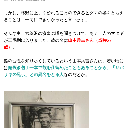
しかし、林野に上手く紛れることのできるヒグマの姿をとらえ
ることは、一向にできなかったと言います。
そんな中、六線沢の惨事の噂を聞きつけて、ある一人のマタギ
が三毛別に入りました。彼の名は
山本兵吉さん（当時57
歳）
。
熊の習性を知り尽くしているという山本兵吉さんは、若い頃に
は
鯖裂き包丁一本で熊を仕留めたこともあることから、「サバ
サキの兄ぃ」との異名をとる人
なのだとか。