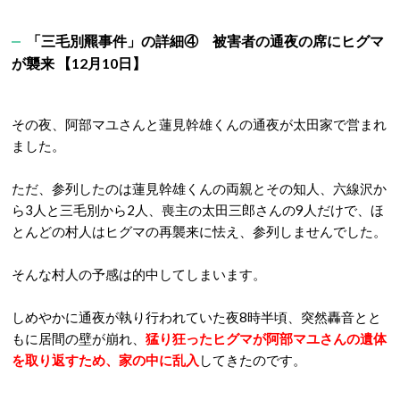
「三毛別羆事件」の詳細④ 被害者の通夜の席にヒグマ
が襲来 【12月10日】
その夜、阿部マユさんと蓮見幹雄くんの通夜が太田家で営まれ
ました。
ただ、参列したのは蓮見幹雄くんの両親とその知人、六線沢か
ら3人と三毛別から2人、喪主の太田三郎さんの9人だけで、ほ
とんどの村人はヒグマの再襲来に怯え、参列しませんでした。
そんな村人の予感は的中してしまいます。
しめやかに通夜が執り行われていた夜8時半頃、突然轟音とと
もに居間の壁が崩れ、
猛り狂ったヒグマが阿部マユさんの遺体
を取り返すため、家の中に乱入
してきたのです。