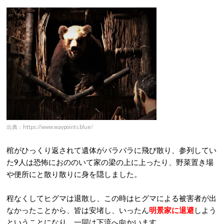
出典：https://www.waypoints.blue/
棺がひっくり返されて遺体がバラバラに飛び散り、参列してい
た9人は恐怖におののいて家の梁の上に上ったり、野菜置き場
や便所にと散り散りに身を隠しました。
程なくしてヒグマは退散し、この時はヒグマによる被害者が出
なかったことから、皆は安堵し、いったん
明景家に退避
しよう
ということになり、一同は下流へ向かいます。