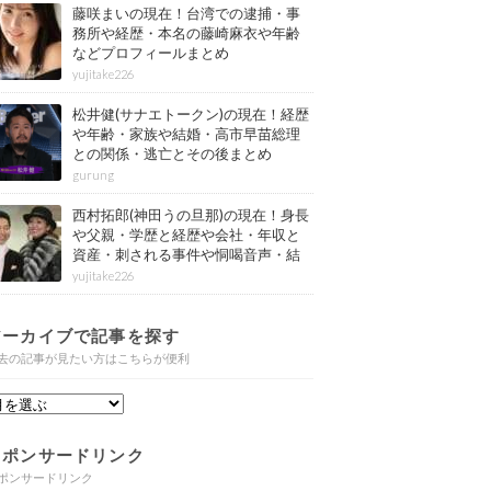
藤咲まいの現在！台湾での逮捕・事
務所や経歴・本名の藤崎麻衣や年齢
などプロフィールまとめ
yujitake226
松井健(サナエトークン)の現在！経歴
や年齢・家族や結婚・高市早苗総理
との関係・逃亡とその後まとめ
gurung
西村拓郎(神田うの旦那)の現在！身長
や父親・学歴と経歴や会社・年収と
資産・刺される事件や恫喝音声・結
婚と子供や自宅・脳梗塞の病気もま
yujitake226
とめ
アーカイブで記事を探す
去の記事が見たい方はこちらが便利
スポンサードリンク
ポンサードリンク