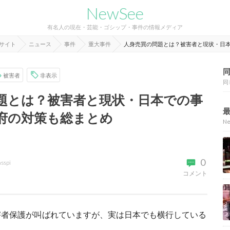
NewSee
有名人の現在・芸能・ゴシップ・事件の情報メディア
報サイト
ニュース
事件
重大事件
人身売買の問題とは？被害者と現状・日
被害者
非表示
同
題とは？被害者と現状・日本での事
府の対策も総まとめ
N
0
asspi
コメント
害者保護が叫ばれていますが、実は日本でも横行している