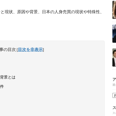
者と現状、原因や背景、日本の人身売買の現状や特殊性、
事の目次
[
目次を非表示
]
背景とは
過
件
ス