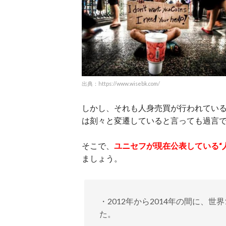
出典：https://www.wisebk.com/
しかし、それも人身売買が行われてい
は刻々と変遷していると言っても過言
そこで、
ユニセフが現在公表している“
ましょう。
・2012年から2014年の間に、世
た。