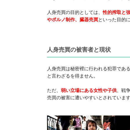
人身売買の目的としては、
性的搾取と
やポルノ制作、臓器売買
といった目的
人身売買の被害者と現状
人身売買は秘密裡に行われる犯罪であ
と言わざるを得ません。
ただ、
弱い立場にある女性や子供
、戦
売買の被害に遭いやすいとされていま