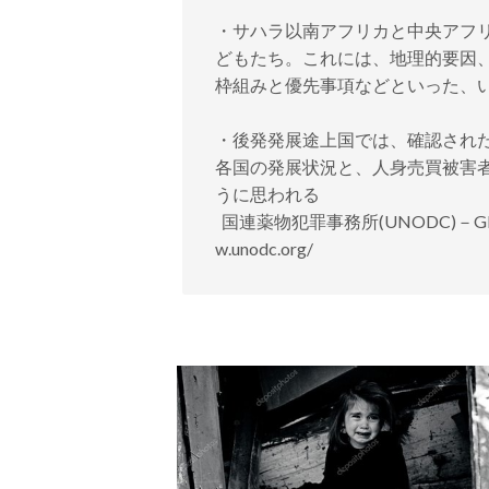
・サハラ以南アフリカと中央アフ
どもたち。これには、地理的要因
枠組みと優先事項などといった、
・後発発展途上国では、確認され
各国の発展状況と、人身売買被害
うに思われる
国連薬物犯罪事務所(UNODC)－Global Repo
w.unodc.org/