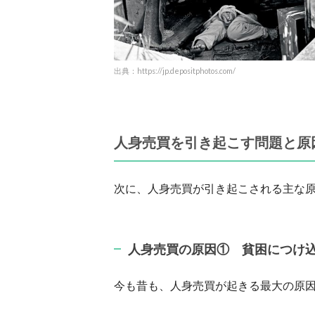
出典：https://jp.depositphotos.com/
人身売買を引き起こす問題と原
次に、人身売買が引き起こされる主な
人身売買の原因① 貧困につけ
今も昔も、人身売買が起きる最大の原