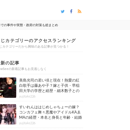
本での事件や実態・政府の対策も総まとめ
同じカテゴリーのアクセスランキング
じカテゴリーだから興味のある記事が見つかる！
最新の記事
ewSeeの新着記事もお見逃しなく
美島光司の若い頃と現在！熱愛の紅
白歌手は藤あや子？嫁と子供・早稲
田大学の学歴と経歴・細木数子との
確執もまとめ
yujitake226
すいれんははじめしゃちょーの嫁？
コンカフェ舞々悪魔やアイドルKAゑ
MAの経歴・本名と身長と年齢・結婚
情報もまとめ
yujitake226