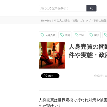
NewSee｜有名人の現在・芸能・ゴシップ・事件の情
人身売買
原因
対策
現状
人身売買の問
件や実態・政
作成者 /
p
人身売買は世界規模で行われ対策や被
のが現状です。