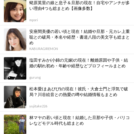
蛯原英里の娘と息子＆旦那の現在！自宅やアンチが多
い理由4つも総まとめ【画像多数】
mpori
安座間美優の若い頃と現在！結婚や旦那・元カレ上重
聡との破局・本名や経歴・書道八段の美文字も総まと
め
KABURAGIREMON
塩田すみか(小錦の元嫁)の現在！離婚原因や子供・結
婚の馴れ初め・年齢や経歴などプロフィールまとめ
gurung
松本愛(まあぴぴ)の現在！彼氏・大倉士門と浮気で破
局？川谷絵音との熱愛の噂や結婚情報もまとめ
yujitake226
林マヤの若い頃と現在！結婚した旦那や子供・パリコ
レなどモデル時代も総まとめ