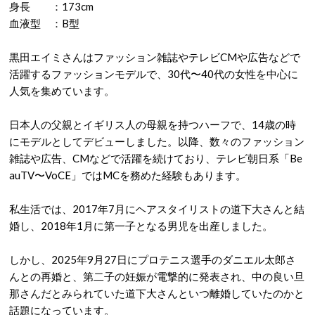
身長 ：173cm
血液型 ：B型
黒田エイミさんはファッション雑誌やテレビCMや広告などで
活躍するファッションモデルで、30代〜40代の女性を中心に
人気を集めています。
日本人の父親とイギリス人の母親を持つハーフで、14歳の時
にモデルとしてデビューしました。以降、
数々のファッション
雑誌や広告、CMなどで活躍を続けており、テレビ朝日系「Be
auTV〜VoCE」ではMCを務めた経験もあります。
私生活では、2017年7月にヘアスタイリストの道下大さんと結
婚し、2018年1月に第一子となる男児を出産しました。
しかし、2025年9月27日にプロテニス選手のダニエル太郎さ
んとの再婚と、第二子の妊娠が電撃的に発表され、中の良い旦
那さんだとみられていた道下大さんといつ離婚していたのかと
話題になっています。