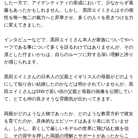
した一方で、アイデンティティの形成において、少なからず葛
藤もあったかもしれません。しかし、黒田エイミさんはその個
性を唯一無二の魅力へと昇華させ、多くの人々を惹きつける力
に変えてきました。
インタビューなどで、黒田エイミさん本人が家族についてやハ
ーフである事について多くを語るわけではありませんが、その
凛とした佇まいからは、自らのルーツに対する深い理解と誇り
が感じられます。
黒田エイミさんの日本人の父親とイギリス人の母親がどのよう
にして知り合い結婚したのかなどは明かされていませんが、黒
田エイミさんはSNSで若い頃の父親と母親の画像を公開してい
て、とても仲の良さそうな雰囲気が伝わってきます。
両親がどのような人物であったか、どのような教育方針で彼女
を育てたのか、具体的なエピソードはあまり表に出ていませ
ん。しかし、若くして厳しいモデルの世界に飛び込む娘を信
じ、その背中を押した両親の理解とサポートがあったからこ