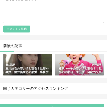
前後の記事
前の記事
次の記事
夏川結衣の若い頃と現在！旦那や
林家パー子の若い頃と現在！！旦
結婚・徳井義実との熱愛・事務所
那の林家ぺーや子供・自宅の火事
移籍と退所・病気の噂まとめ
の原因・火災保険未加入の噂もま
とめ
同じカテゴリーのアクセスランキング