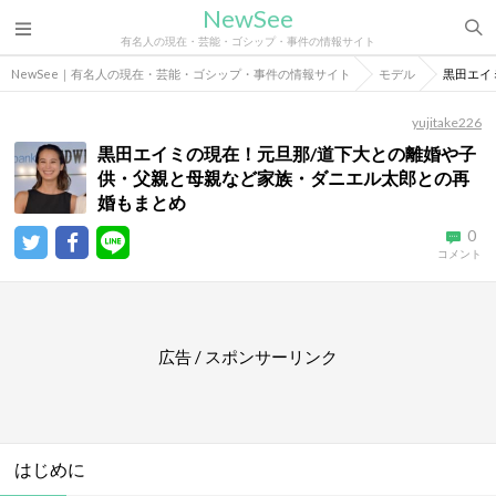
NewSee
有名人の現在・芸能・ゴシップ・事件の情報サイト
NewSee｜有名人の現在・芸能・ゴシップ・事件の情報サイト
モデル
黒田エイ
yujitake226
黒田エイミの現在！元旦那/道下大との離婚や子
供・父親と母親など家族・ダニエル太郎との再
婚もまとめ
0
コメント
広告 / スポンサーリンク
はじめに