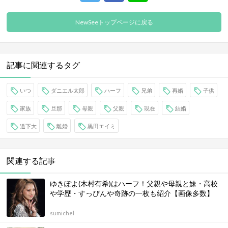
NewSeeトップページに戻る
記事に関連するタグ
いつ
ダニエル太郎
ハーフ
兄弟
再婚
子供
家族
旦那
母親
父親
現在
結婚
道下大
離婚
黒田エイミ
関連する記事
ゆきぽよ(木村有希)はハーフ！父親や母親と妹・高校
や学歴・すっぴんや奇跡の一枚も紹介【画像多数】
sumichel