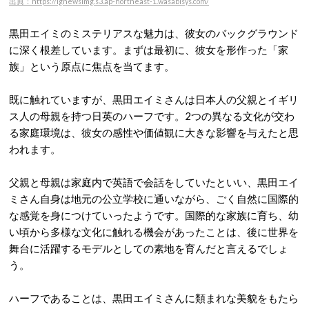
出典：https://ignewsimg.s3.ap-northeast-1.wasabisys.com/
黒田エイミのミステリアスな魅力は、彼女のバックグラウンド
に深く根差しています。まずは最初に、彼女を形作った「家
族」という原点に焦点を当てます。
既に触れていますが、黒田エイミさんは日本人の父親とイギリ
ス人の母親を持つ日英のハーフです。
2つの異なる文化が交わ
る家庭環境は、彼女の感性や価値観に大きな影響を与えたと思
われます。
父親と母親は家庭内で英語で会話をしていたといい、黒田エイ
ミさん自身は地元の公立学校に通いながら、ごく自然に国際的
な感覚を身につけていったようです。国際的な家族に育ち、
幼
い頃から多様な文化に触れる機会があったことは、後に世界を
舞台に活躍するモデルとしての素地を育んだと言えるでしょ
う。
ハーフであることは、黒田エイミさんに類まれな美貌をもたら