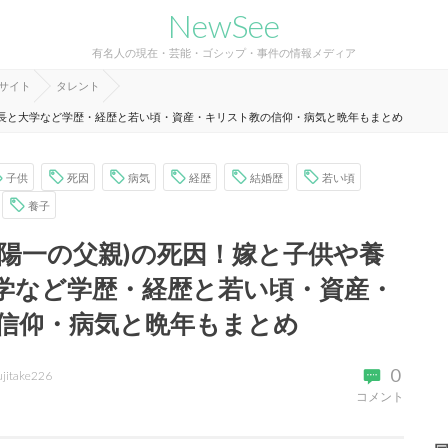
NewSee
有名人の現在・芸能・ゴシップ・事件の情報メディア
報サイト
タレント
身長と大学など学歴・経歴と若い頃・資産・キリスト教の信仰・病気と晩年もまとめ
子供
死因
病気
経歴
結婚歴
若い頃
養子
合陽一の父親)の死因！嫁と子供や養
学など学歴・経歴と若い頃・資産・
信仰・病気と晩年もまとめ
0
ujitake226
コメント