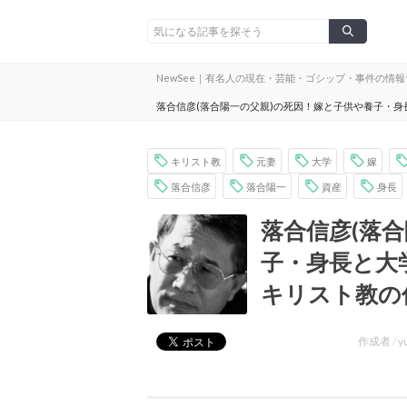
NewSee｜有名人の現在・芸能・ゴシップ・事件の情
落合信彦(落合陽一の父親)の死因！嫁と子供や養子・
キリスト教
元妻
大学
嫁
落合信彦
落合陽一
資産
身長
落合信彦(落
子・身長と大
キリスト教の
作成者 /
y