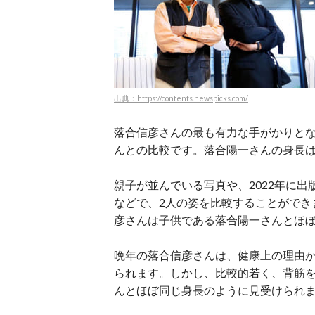
出典：https://contents.newspicks.com/
落合信彦さんの最も有力な手がかりと
んとの比較です。落合陽一さんの身長
親子が並んでいる写真や、2022年に
などで、2人の姿を比較することができ
彦さんは子供である落合陽一さんと
ほ
晩年の落合信彦さんは、健康上の理由
られます。しかし、比較的若く、背筋
んとほぼ同じ身長のように見受けられ