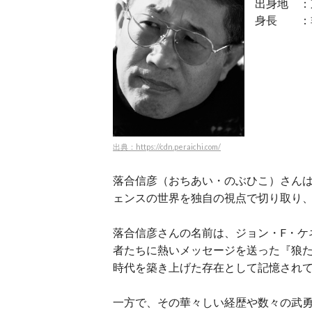
出身地 ：
身長 ：
出典：https://cdn.peraichi.com/
落合信彦（おちあい・のぶひこ）さん
ェンスの世界を独自の視点で切り取り
落合信彦さんの名前は、ジョン・F・ケ
者たちに熱いメッセージを送った『狼
時代を築き上げた存在として記憶され
一方で、その華々しい経歴や数々の武