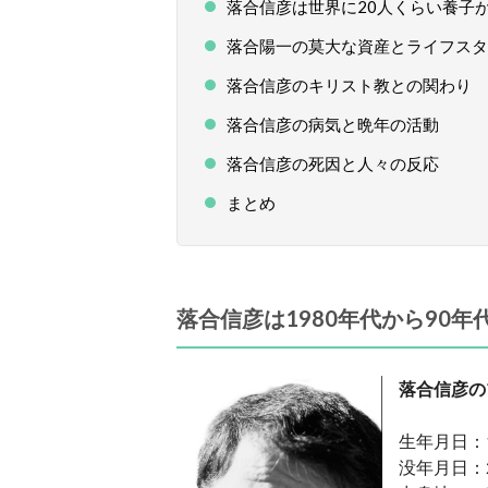
落合信彦は世界に20人くらい養子
落合陽一の莫大な資産とライフスタ
落合信彦のキリスト教との関わり
落合信彦の病気と晩年の活動
落合信彦の死因と人々の反応
まとめ
落合信彦は1980年代から90
落合信彦の
生年月日：1
没年月日：2