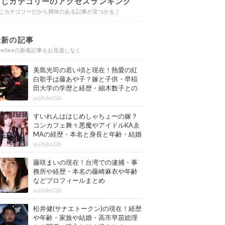
同じカテゴリーのアクセスランキング
じカテゴリーだから興味のある記事が見つかる！
最新の記事
ewSeeの新着記事もお見逃しなく
美島光司の若い頃と現在！熱愛の紅
白歌手は藤あや子？嫁と子供・早稲
田大学の学歴と経歴・細木数子との
確執もまとめ
yujitake226
すいれんははじめしゃちょーの嫁？
コンカフェ舞々悪魔やアイドルKAゑ
MAの経歴・本名と身長と年齢・結婚
情報もまとめ
yujitake226
藤咲まいの現在！台湾での逮捕・事
務所や経歴・本名の藤崎麻衣や年齢
などプロフィールまとめ
yujitake226
松井健(サナエトークン)の現在！経歴
や年齢・家族や結婚・高市早苗総理