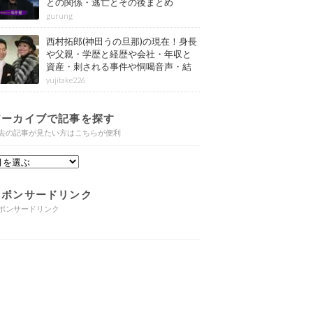
との関係・逃亡とその後まとめ
gurung
西村拓郎(神田うの旦那)の現在！身長
や父親・学歴と経歴や会社・年収と
資産・刺される事件や恫喝音声・結
婚と子供や自宅・脳梗塞の病気もま
yujitake226
とめ
アーカイブで記事を探す
去の記事が見たい方はこちらが便利
スポンサードリンク
ポンサードリンク