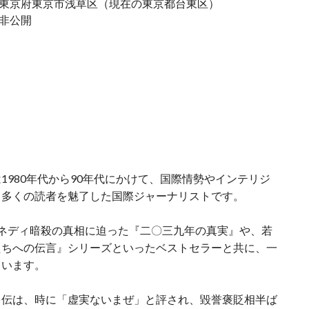
東京府東京市浅草区（現在の東京都台東区）
非公開
は
1980年代から90年代にかけて、国際情勢やインテリジ
、多くの読者を魅了した国際ジャーナリストです。
ネディ暗殺の真相に迫った『二〇三九年の真実』や、若
たちへの伝言』シリーズといったベストセラーと共に、一
ています。
勇伝は、時に「虚実ないまぜ」と評され、毀誉褒貶相半ば