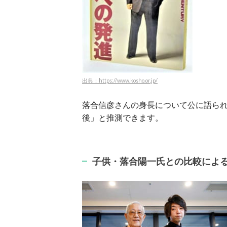
出典：https://www.kosho.or.jp/
落合信彦さんの身長について公に語ら
後
」と推測できます。
子供・落合陽一氏との比較によ