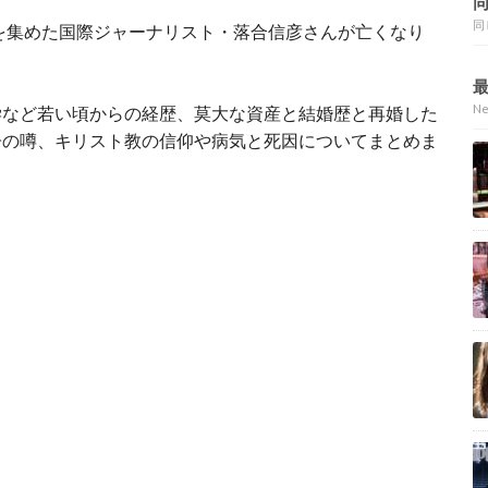
同
気を集めた国際ジャーナリスト・落合信彦さんが亡くなり
N
学など若い頃からの経歴、莫大な資産と結婚歴と再婚した
子の噂、
キリスト教の信仰や
病気と
死因についてまとめま