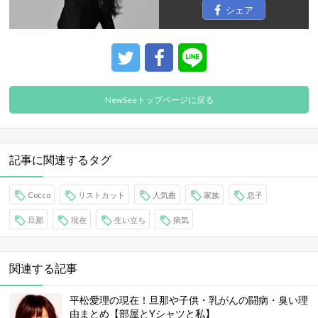
シェア
NewSeeトップページに戻る
記事に関連するタグ
Cocco
リストカット
人気曲
家族
息子
旦那
現在
生い立ち
病気
関連する記事
平松愛理の現在！旦那や子供・乳がんの闘病・臭い理
由まとめ【部屋とYシャツと私】