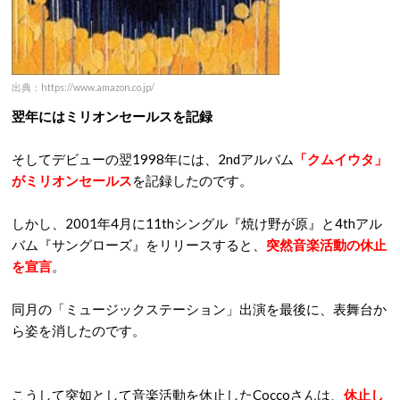
出典：https://www.amazon.co.jp/
翌年にはミリオンセールスを記録
そしてデビューの翌1998年には、2ndアルバム
「クムイウタ」
がミリオンセールス
を記録したのです。
しかし、2001年4月に11thシングル『焼け野が原』と4thアル
バム『サングローズ』をリリースすると、
突然音楽活動の休止
を宣言
。
同月の「ミュージックステーション」出演を最後に、表舞台か
ら姿を消したのです。
こうして突如として音楽活動を休止したCoccoさんは、
休止し