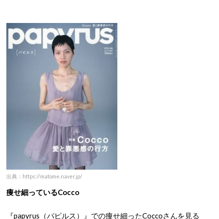
出典：https://matome.naver.jp/
痩せ細っているCocco
『papyrus（パピルス）』での痩せ細ったCoccoさんを見る