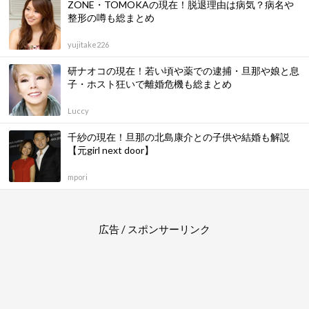
ZONE・TOMOKAの現在！脱退理由は病気？病名や
整形の噂も総まとめ
yujitake226
研ナオコの現在！若い頃や薬での逮捕・旦那や娘と息
子・ホスト狂いで離婚危機も総まとめ
Luccy
千紗の現在！旦那の北島康介との子供や結婚も解説
【元girl next door】
mpori
広告 / スポンサーリンク