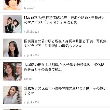
himawari
May’n(本名/中林芽依)の現在！経歴や結婚・中島愛と
のマクロスF「ライオン」もまとめ
yujitake226
国実百合の若い頃と現在！身長や旦那と子供・写真集
やグラビア・引退理由の病気もまとめ
yujitake226
大塚愛の現在！旦那SUとの子供や離婚原因・劣化疑
惑を昔と今の画像で検証
passpi
荒牧陽子の現在！不倫略奪婚の旦那と子供・今の様子
まとめ
yujitake226