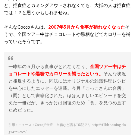
と、拒食症とカミングアウトされなくても、大抵の人は拒食症
では！？と思うかもしれませね。
そんなCoccoさんは、
2007年5月から食事が摂れなくなった
そ
うで、全国ツアー中はチョコレートや黒糖などでカロリーを補
っていたそうです。
一昨年の５月から食事がとれなくなり、
全国ツアー中はチ
ョコレートや黒糖でカロリーを補ったという。
そんな状況
と相反するように、同誌にはオリジナルの雑穀料理レシピ
を中心にしたエッセーを連載。今月「こっこさんの台所」
（同）として書籍化された。ほほえましいエピソードを交
えた一冊だが、きっかけは回復のため「食」を見つめ直す
ためだった。
引用：ニュース：Cocco拒食症、自傷など語る*追記アリ http://stilldreaming.blo
g14.fc2.com/