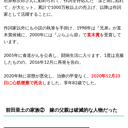
石原裕次郎さんに勧められて、作詞を持込んだ「涙と雨にぬれ
て」が大ヒット。累計で1000万枚以上の売上げ、以降は作詞
家として活躍することに。
作詞家以外にも小説の執筆を手掛け、1998年は『兄弟』が直
木賞候補に、2000年には『ぶらぶら節』で
直木賞
を受賞して
います。
2005年に食道がんを公表し、闘病生活に入ります。1度は克服
したものの、2016年12月に再発を告白。
2020年秋に容態が悪化し、治療の甲斐なく、
2020年12月23
日に心筋梗塞で死去
しました。享年82歳でした。
前田亜土の家族② 嫁の父親は
破滅的な人物だった