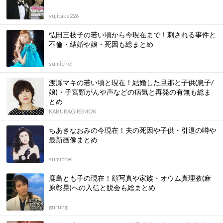
yujitake226
弘田三枝子の若い頃から今現在まで！刺される事件と
不倫・結婚や娘・死因も総まとめ
sumichel
渡瀬マキの若い頃と現在！結婚した旦那と子供(息子/
娘)・子宮頸がんや声などの病気と再発の有無も総ま
とめ
KABURAGIREMON
ちあきなおみの今現在！夫の死因や子供・引退の噂や
最新画像まとめ
sumichel
鹿島とも子の現在！顔写真や家族・オウム真理教(麻
原彰晃)への入信と脱会も総まとめ
gurung