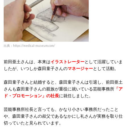
出典：https://medical-museum.com/
前田亜土さんは、本来は
イラストレーター
として活躍していま
したが、いつしか森田童子さんの
マネージャー
として活動。
森田童子さんと結婚すると、森田童子さんは引退し、前田亜土
さんも森田童子さんの親族が重役に就いている芸能事務所
「ア
ド・プロモーション」の社長
に就任しました。
芸能事務所社長と言っても、かなり小さい事務所だったこと
や、森田童子さんの叔父であるなかにし礼さんが実務を取り仕
切っていたと見られています。