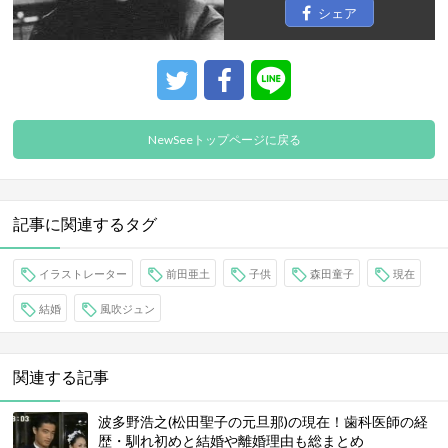
シェア
NewSeeトップページに戻る
記事に関連するタグ
イラストレーター
前田亜土
子供
森田童子
現在
結婚
風吹ジュン
関連する記事
波多野浩之(松田聖子の元旦那)の現在！歯科医師の経
歴・馴れ初めと結婚や離婚理由も総まとめ