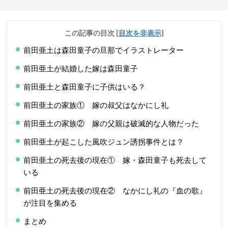
この記事の目次
[
目次を非表示
]
前田亜土は森田童子の旦那でイラストレーター
前田亜土が結婚した嫁は森田童子
前田亜土と森田童子に子供はいる？
前田亜土の家族① 嫁の叔父はなかにし礼
前田亜土の家族② 嫁の父親は破滅的な人物だった
前田亜土が起こした風吹ジュン誘拐事件とは？
前田亜土の死去後の現在① 嫁・森田童子も死去して
いる
前田亜土の死去後の現在② なかにし礼の『血の歌』
が注目を集める
まとめ