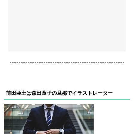
----------------------------------------------------------------
前田亜土は森田童子の旦那でイラストレーター