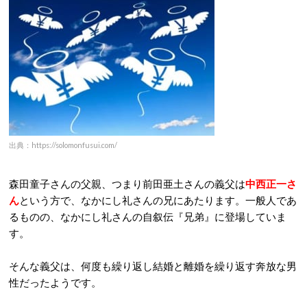
出典：https://solomonfusui.com/
森田童子さんの父親、つまり前田亜土さんの義父は
中西正一さ
ん
という方で、なかにし礼さんの兄にあたります。一般人であ
るものの、なかにし礼さんの自叙伝『兄弟』に登場していま
す。
そんな義父は、何度も繰り返し結婚と離婚を繰り返す奔放な男
性だったようです。