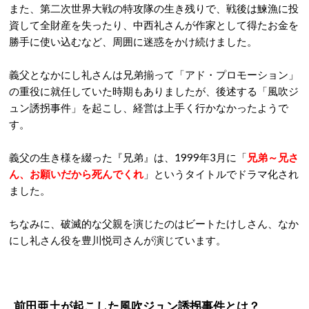
また、第二次世界大戦の特攻隊の生き残りで、戦後は鰊漁に投
資して全財産を失ったり、中西礼さんが作家として得たお金を
勝手に使い込むなど、周囲に迷惑をかけ続けました。
義父となかにし礼さんは兄弟揃って「アド・プロモーション」
の重役に就任していた時期もありましたが、後述する「風吹ジ
ュン誘拐事件」を起こし、経営は上手く行かなかったようで
す。
義父の生き様を綴った『兄弟』は、1999年3月に「
兄弟～兄さ
ん、お願いだから死んでくれ
」というタイトルでドラマ化され
ました。
ちなみに、破滅的な父親を演じたのはビートたけしさん、なか
にし礼さん役を豊川悦司さんが演じています。
前田亜土が起こした風吹ジュン誘拐事件とは？