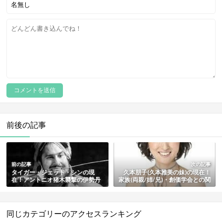
前後の記事
前の記事
次の記事
タイガー・ジェット・シンの現
久本朋子(久本雅美の妹)の現在！
在！アントニオ猪木襲撃の伊勢丹
家族(両親/姉/兄)・創価学会との関
事件・性格はいい人説や結婚歴も
係・結婚歴も総まとめ
総まとめ
同じカテゴリーのアクセスランキング