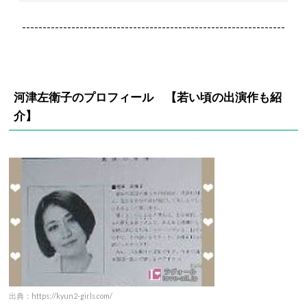
----------------------------------------------------------------
河津左衛子のプロフィール 【若い頃の出演作も紹
介】
出典：https://kyun2-girls.com/