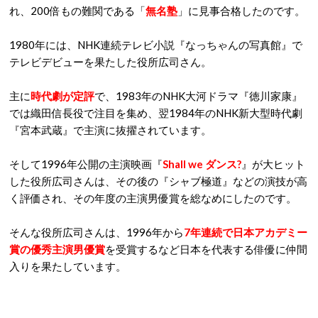
れ、200倍もの難関である「
無名塾
」に見事合格したのです。
1980年には、NHK連続テレビ小説『なっちゃんの写真館』で
テレビデビューを果たした役所広司さん。
主に
時代劇が定評
で、1983年のNHK大河ドラマ『徳川家康』
では織田信長役で注目を集め、翌1984年のNHK新大型時代劇
『宮本武蔵』で主演に抜擢されています。
そして1996年公開の主演映画『
Shall we ダンス?
』が大ヒット
した役所広司さんは、その後の『シャブ極道』などの演技が高
く評価され、その年度の主演男優賞を総なめにしたのです。
そんな役所広司さんは、1996年から
7年連続で日本アカデミー
賞の優秀主演男優賞
を受賞するなど日本を代表する俳優に仲間
入りを果たしています。