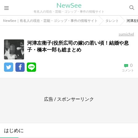
NewSee
有名人の現在・芸能・ゴシップ・事件の情報サイト
NewSee｜有名人の現在・芸能・ゴシップ・事件の情報サイト
タレント
河津左
sumichel
河津左衛子(役所広司の嫁)の若い頃！結婚や息
子・橋本一郎も総まとめ
0
コメント
広告 / スポンサーリンク
はじめに