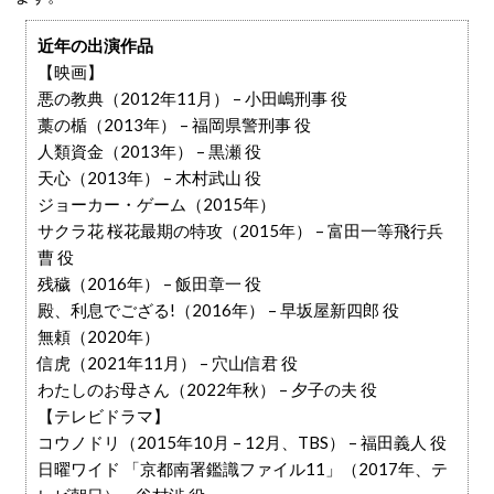
近年の出演作品
【映画】
悪の教典（2012年11月） – 小田嶋刑事 役
藁の楯（2013年） – 福岡県警刑事 役
人類資金（2013年） – 黒瀬 役
天心（2013年） – 木村武山 役
ジョーカー・ゲーム（2015年）
サクラ花 桜花最期の特攻（2015年） – 富田一等飛行兵
曹 役
残穢（2016年） – 飯田章一 役
殿、利息でござる!（2016年） – 早坂屋新四郎 役
無頼（2020年）
信虎（2021年11月） – 穴山信君 役
わたしのお母さん（2022年秋） – 夕子の夫 役
【テレビドラマ】
コウノドリ（2015年10月 – 12月、TBS） – 福田義人 役
日曜ワイド 「京都南署鑑識ファイル11」（2017年、テ