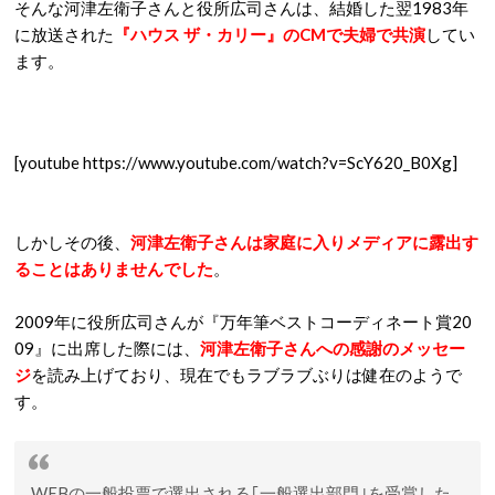
そんな河津左衛子さんと役所広司さんは、結婚した翌1983年
に放送された
『ハウス ザ・カリー』のCMで夫婦で共演
してい
ます。
[youtube https://www.youtube.com/watch?v=ScY620_B0Xg]
しかしその後、
河津左衛子さんは家庭に入りメディアに露出す
ることはありませんでした
。
2009年に役所広司さんが『万年筆ベストコーディネート賞20
09』に出席した際には、
河津左衛子さんへの感謝のメッセー
ジ
を読み上げており、現在でもラブラブぶりは健在のようで
す。
WEBの一般投票で選出される｢一般選出部門｣を受賞した