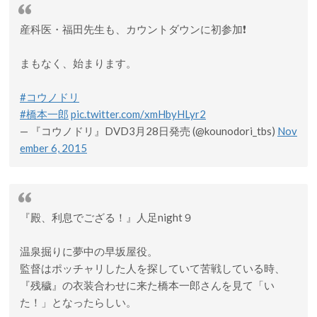
産科医・福田先生も、カウントダウンに初参加❗️
まもなく、始まります。
#コウノドリ
#橋本一郎
pic.twitter.com/xmHbyHLyr2
— 『コウノドリ』DVD3月28日発売 (@kounodori_tbs)
Nov
ember 6, 2015
『殿、利息でござる！』人足night９
温泉掘りに夢中の早坂屋役。
監督はポッチャリした人を探していて苦戦している時、
『残穢』の衣装合わせに来た橋本一郎さんを見て「い
た！」となったらしい。