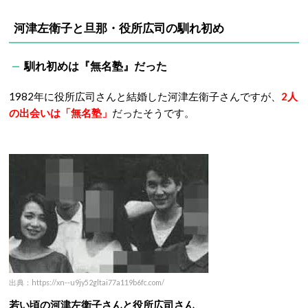
河津左衛子と旦那・役所広司の馴れ初め
馴れ初めは『無名塾』だった
1982年に役所広司さんと結婚した河津左衛子さんですが、
2人
の出会いは「無名塾」
だったそうです。
出典：https://xn--u9jy52gltai77a119b6fc.com/
若い頃の河津左衛子さんと役所広司さん