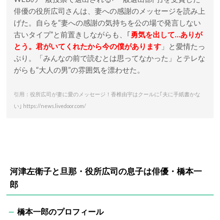
俳優の役所広司さんは、妻への感謝のメッセージを読み上
げた。自らを“妻への感謝の気持ちを公の場で発言しない
古いタイプ”と前置きしながらも、｢
勇気を出して…ありが
とう。君がいてくれたから今の僕があります
」と愛情たっ
ぷり。「みんなの前で読むとは思ってなかった」とテレな
がらも“大人の男”の雰囲気を漂わせた。
引用：役所広司が妻に愛のメッセージ！香椎由宇はクールに｢夫に手紙書かな
い｣ https://news.livedoor.com/
河津左衛子と旦那・役所広司の息子は俳優・橋本一
郎
橋本一郎のプロフィール