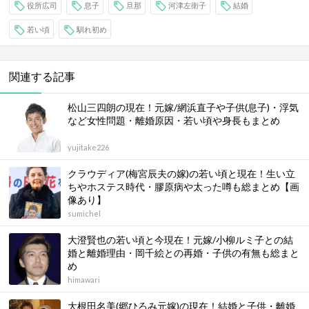
役所広司
息子
旦那
河津左衛子
結婚
若い頃
馴れ初め
関連する記事
松山三四朗の現在！元嫁/網浜直子や子供(息子)・浮気
など女性問題・離婚原因・若い頃や身長もまとめ
yujitake226
クラウディア(梅宮辰夫の嫁)の若い頃と現在！生い立
ちやホステス時代・膠原病や太った噂も総まとめ【画
像あり】
sumichel
大澄賢也の若い頃と今現在！元嫁/小柳ルミ子との結
婚と離婚理由・岡千絵との再婚・子供の有無も総まと
め
himawari
大根田名美(郷ひろみ元嫁)の現在！結婚と子供・離婚