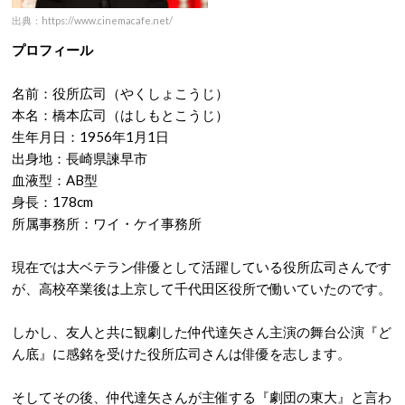
出典：https://www.cinemacafe.net/
プロフィール
名前：役所広司（やくしょこうじ）
本名：橋本広司（はしもとこうじ）
生年月日：1956年1月1日
出身地：長崎県諫早市
血液型：AB型
身長：178cm
所属事務所：ワイ・ケイ事務所
現在では大ベテラン俳優として活躍している役所広司さんです
が、高校卒業後は上京して千代田区役所で働いていたのです。
しかし、友人と共に観劇した仲代達矢さん主演の舞台公演『ど
ん底』に感銘を受けた役所広司さんは俳優を志します。
そしてその後、仲代達矢さんが主催する『劇団の東大』と言わ