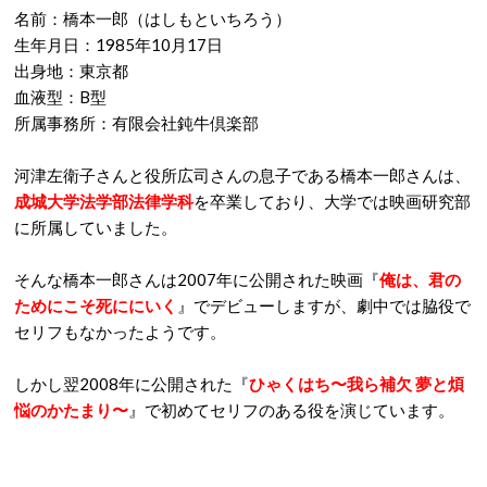
名前：橋本一郎（はしもといちろう）
生年月日：1985年10月17日
出身地：東京都
血液型：B型
所属事務所：有限会社鈍牛倶楽部
河津左衛子さんと役所広司さんの息子である橋本一郎さんは、
成城大学法学部法律学科
を卒業しており、大学では映画研究部
に所属していました。
そんな橋本一郎さんは2007年に公開された映画『
俺は、君の
ためにこそ死ににいく
』でデビューしますが、劇中では脇役で
セリフもなかったようです。
しかし翌2008年に公開された『
ひゃくはち〜我ら補欠 夢と煩
悩のかたまり〜
』で初めてセリフのある役を演じています。