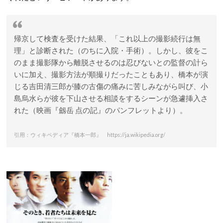
帰京して検査を受けた結果、「これ以上の撮影続行は無
理」と診断された（のちに入院・手術）。しかし、彼をこ
のまま撮影隊から離脱させるのは忍びないとの監督の計ら
いに加え、撮影方法が順撮りだったこともあり、橋本が演
じる吉田清三郎が膝の古傷の痛みに苦しみながら叫び、小
島烏水らが彼を下山させる相談をするシーンが急遽挿入さ
れた（映画『劔岳 点の記』のパンフレットより）。
引用：ウィキペディア『橋本一郎』 https://ja.wikipedia.org/