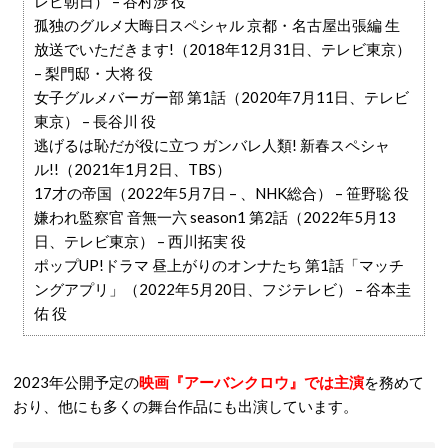
レビ朝日） – 谷村渉 役
孤独のグルメ大晦日スペシャル 京都・名古屋出張編 生
放送でいただきます!（2018年12月31日、テレビ東京）
– 梨門邸・大将 役
女子グルメバーガー部 第1話（2020年7月11日、テレビ
東京） – 長谷川 役
逃げるは恥だが役に立つ ガンバレ人類! 新春スペシャ
ル!!（2021年1月2日、TBS）
17才の帝国（2022年5月7日 – 、NHK総合） – 笹野聡 役
嫌われ監察官 音無一六 season1 第2話（2022年5月13
日、テレビ東京） – 西川拓実 役
ポップUP!ドラマ 昼上がりのオンナたち 第1話「マッチ
ングアプリ」（2022年5月20日、フジテレビ） – 谷本圭
佑 役
2023年公開予定の
映画『アーバンクロウ』では主演
を務めて
おり、他にも多くの舞台作品にも出演しています。