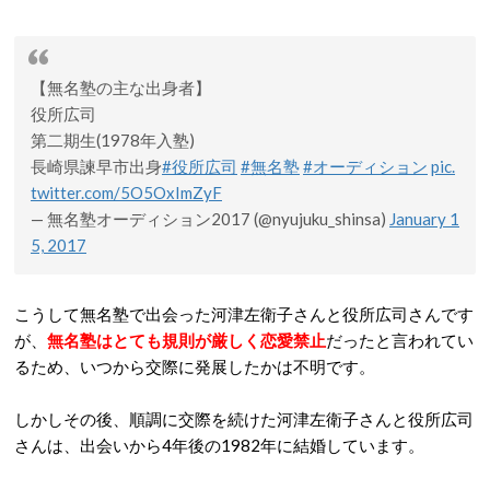
【無名塾の主な出身者】
役所広司
第二期生(1978年入塾)
長崎県諫早市出身
#役所広司
#無名塾
#オーディション
pic.
twitter.com/5O5OxImZyF
— 無名塾オーディション2017 (@nyujuku_shinsa)
January 1
5, 2017
こうして無名塾で出会った河津左衛子さんと役所広司さんです
が、
無名塾はとても規則が厳しく恋愛禁止
だったと言われてい
るため、いつから交際に発展したかは不明です。
しかしその後、順調に交際を続けた河津左衛子さんと役所広司
さんは、出会いから4年後の1982年に結婚しています。