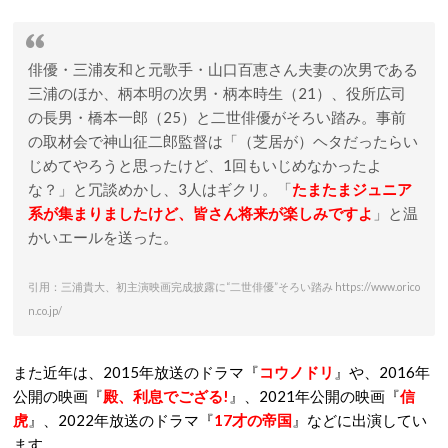
俳優・三浦友和と元歌手・山口百恵さん夫妻の次男である
三浦のほか、柄本明の次男・柄本時生（21）、役所広司
の長男・橋本一郎（25）と二世俳優がそろい踏み。事前
の取材会で神山征二郎監督は「（芝居が）ヘタだったらい
じめてやろうと思ったけど、1回もいじめなかったよ
な？」と冗談めかし、3人はギクリ。「
たまたまジュニア
系が集まりましたけど、皆さん将来が楽しみですよ
」と温
かいエールを送った。
引用：三浦貴大、初主演映画完成披露に“二世俳優”そろい踏み https://www.orico
n.co.jp/
また近年は、2015年放送のドラマ『
コウノドリ
』や、2016年
公開の映画『
殿、利息でござる!
』、2021年公開の映画『
信
虎
』、2022年放送のドラマ『
17才の帝国
』などに出演してい
ます。