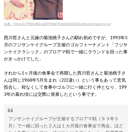
出典：https://c799eb2b0cad47596bf7b1e050e83426.cdnext.stream.ne.jp/
西川哲さんと元嫁の菊池桃子さんの馴れ初めですが、1993年5
月のフジサンケイグループ主催のゴルフトーナメント「フジサ
ンケイクラシック」のプロアマ戦で一緒にラウンドを回った事
がきっかけでした。
それから1ヶ月後の食事会で再開した西川哲さんと菊池桃子さ
んは同じ1968年5月生まれ（2日違い）という事もあって意気
投合し、程なくして食事やゴルフに一緒に行く仲となり、199
3年の暮れ頃には交際に発展したという事です。
フジサンケイグループが主催するプロアマ戦（９３年５
月）で一緒に回った２人は１カ月後の食事会で再会。ほど