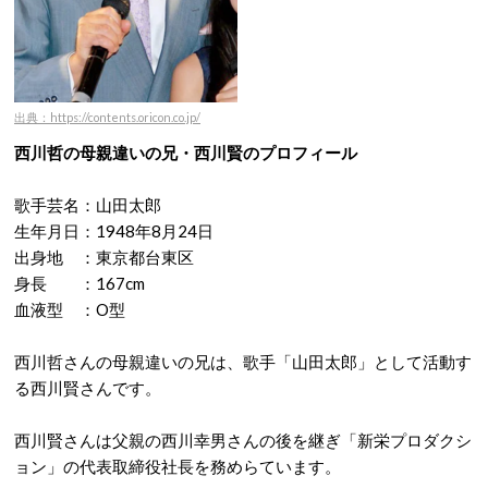
出典：https://contents.oricon.co.jp/
西川哲の母親違いの兄・西川賢のプロフィール
歌手芸名：山田太郎
生年月日：1948年8月24日
出身地 ：東京都台東区
身長 ：167cm
血液型 ：O型
西川哲さんの母親違いの兄は、歌手「山田太郎」として活動す
る西川賢さんです。
西川賢さんは父親の西川幸男さんの後を継ぎ「新栄プロダクシ
ョン」の代表取締役社長を務めらています。