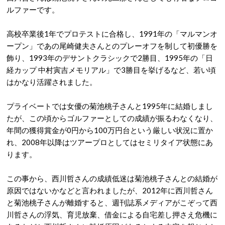
ルファーです。
高校卒業後1年でプロテストに合格し、1991年の「マルマンオ
ープン」であの尾崎健夫さんとのプレーオフを制して初優勝を
飾り、1993年のデサントクラシックで2勝目、1995年の「日
経カップ 中村寅吉メモリアル」で3勝目を挙げるなど、若い頃
はかなり活躍されました。
プライベートでは女優の菊池桃子さんと1995年に結婚しまし
たが、この頃からゴルファーとしての成績が振るわなくなり、
年間の獲得賞金が0円から100万円台という厳しい状況に置か
れ、2008年以降はツアープロとしてはセミリタイア状態にあ
ります。
この事から、西川哲さんの成績低迷は菊池桃子さんとの結婚が
原因ではないかなどと言われましたが、2012年に西川哲さん
と菊池桃子さんが離婚すると、週刊誌系メディアがこぞって西
川哲さんの浮気、育児放棄、借金による自宅差し押さえ危機に