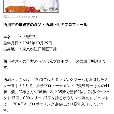
出典：https://www.jpba.or.jp/
西川哲の母親方の叔父・西城正明のプロフィール
本名 ：大野正昭
生年月日：1945年10月29日
出身地 ：東京都江戸川区平井
西川哲さんの母方の叔父は元プロボウラーの西城正明さんで
す。
西城正明さんは、1970年代のボウリングブームを牽引したス
ター選手の1人で、男子プロトーナメントで矢島純一さんの41
勝、酒井武雄さんの36勝に次ぐ35勝で歴代3位、公認パーフェ
クト17回、800シリーズ7回を誇るボウリング界のレジェンド
で、JPBA日本プロボウリング協会により殿堂入りしていま
す。