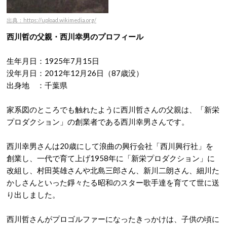
出典：https://upload.wikimedia.org/
西川哲の父親・西川幸男のプロフィール
生年月日：1925年7月15日
没年月日：2012年12月26日（87歳没）
出身地 ：千葉県
家系図のところでも触れたように西川哲さんの父親は、「新栄
プロダクション」の創業者である西川幸男さんです。
西川幸男さんは20歳にして浪曲の興行会社「西川興行社」を
創業し、一代で育て上げ1958年に「新栄プロダクション」に
改組し、村田英雄さんや北島三郎さん、新川二朗さん、細川た
かしさんといった錚々たる昭和のスター歌手達を育てて世に送
り出しました。
西川哲さんがプロゴルファーになったきっかけは、子供の頃に