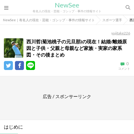
NewSee
有名人の現在・芸能・ゴシップ・事件の情報サイト
NewSee｜有名人の現在・芸能・ゴシップ・事件の情報サイト
スポーツ選手
西
yujitake226
西川哲(菊池桃子の元旦那)の現在！結婚/離婚原
因と子供・父親と母親など家族・実家の家系
図・その後まとめ
0
コメント
広告 / スポンサーリンク
はじめに