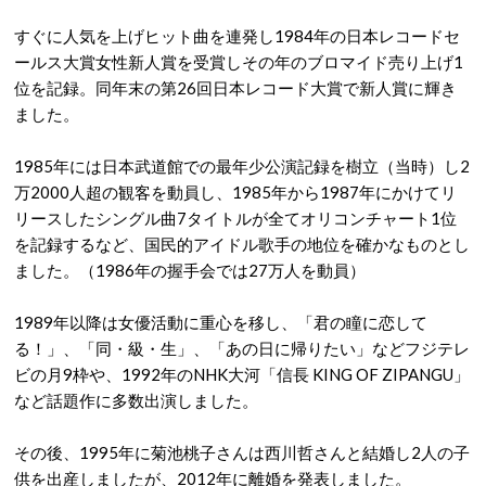
すぐに人気を上げヒット曲を連発し1984年の日本レコードセ
ールス大賞女性新人賞を受賞しその年のブロマイド売り上げ1
位を記録。同年末の第26回日本レコード大賞で新人賞に輝き
ました。
1985年には日本武道館での最年少公演記録を樹立（当時）し2
万2000人超の観客を動員し、1985年から1987年にかけてリ
リースしたシングル曲7タイトルが全てオリコンチャート1位
を記録するなど、国民的アイドル歌手の地位を確かなものとし
ました。（1986年の握手会では27万人を動員）
1989年以降は女優活動に重心を移し、「君の瞳に恋して
る！」、「同・級・生」、「あの日に帰りたい」などフジテレ
ビの月9枠や、1992年のNHK大河「信長 KING OF ZIPANGU」
など話題作に多数出演しました。
その後、1995年に菊池桃子さんは西川哲さんと結婚し2人の子
供を出産しましたが、2012年に離婚を発表しました。