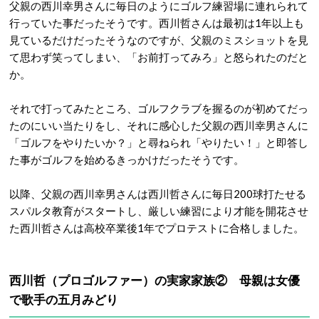
父親の西川幸男さんに毎日のようにゴルフ練習場に連れられて
行っていた事だったそうです。西川哲さんは最初は1年以上も
見ているだけだったそうなのですが、父親のミスショットを見
て思わず笑ってしまい、「お前打ってみろ」と怒られたのだと
か。
それで打ってみたところ、ゴルフクラブを握るのが初めてだっ
たのにいい当たりをし、それに感心した父親の西川幸男さんに
「ゴルフをやりたいか？」と尋ねられ「やりたい！」と即答し
た事がゴルフを始めるきっかけだったそうです。
以降、父親の西川幸男さんは西川哲さんに毎日200球打たせる
スパルタ教育がスタートし、厳しい練習により才能を開花させ
た西川哲さんは高校卒業後1年でプロテストに合格しました。
西川哲（プロゴルファー）の実家家族② 母親は女優
で歌手の五月みどり