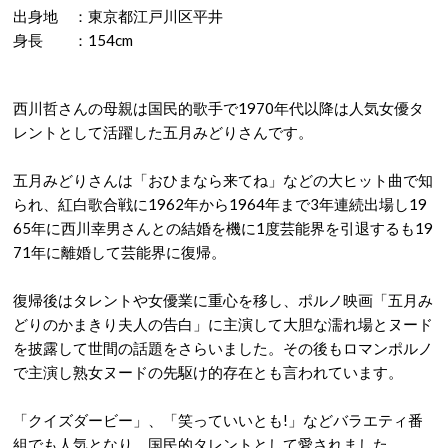
出身地 ：東京都江戸川区平井
身長 ：154cm
西川哲さんの母親は国民的歌手で1970年代以降は人気女優タ
レントとして活躍した五月みどりさんです。
五月みどりさんは「おひまなら来てね」などの大ヒット曲で知
られ、紅白歌合戦に1962年から1964年まで3年連続出場し19
65年に西川幸男さんとの結婚を機に1度芸能界を引退するも19
71年に離婚して芸能界に復帰。
復帰後はタレントや女優業に重心を移し、ポルノ映画「五月み
どりのかまきり夫人の告白」に主演して大胆な濡れ場とヌード
を披露して世間の話題をさらいました。その後もロマンポルノ
で主演し熟女ヌードの先駆け的存在とも言われています。
「クイズダービー」、「笑っていいとも!」などバラエティ番
組でも人気となり、国民的タレントとして愛されました。