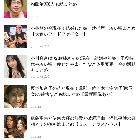
物政治家8人も総まとめ
gurung
小林尊の今現在！結婚した嫁・逮捕歴・若い頃まとめ
【大食いフードファイター】
yujitake226
小川真奈(まなお姉さん)の現在！結婚や年齢・子役時
代や若い頃・痩せたや太ったなど体重変動・今の活動
もまとめ
yujitake226
榎本加奈子の昔と現在！旦那・佐々木主浩や子供(長
女)の確執なども総まとめ【最新画像あり】
passpi
島袋聖南と伊東大輝の熱愛と破局理由！浮気事件の真
相とその後も総まとめ【ミス・テラスハウス】
passpi