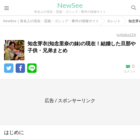
NewSee
有名人の現在・芸能・ゴシップ・事件の情報サイト
NewSee｜有名人の現在・芸能・ゴシップ・事件の情報サイト
タレント
知念芽
yujitake226
知念芽衣(知念里奈の妹)の現在！結婚した旦那や
子供・兄弟まとめ
0
コメント
広告 / スポンサーリンク
はじめに