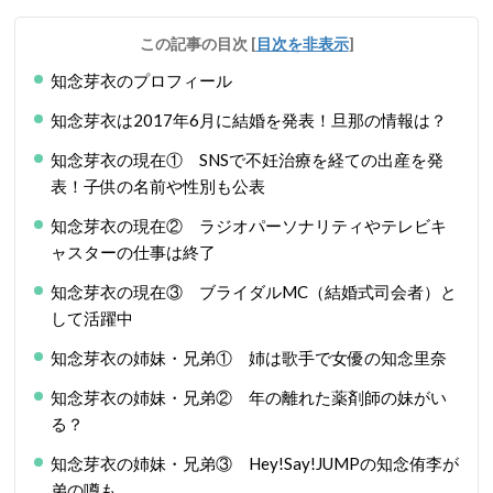
この記事の目次
[
目次を非表示
]
知念芽衣のプロフィール
知念芽衣は2017年6月に結婚を発表！旦那の情報は？
知念芽衣の現在① SNSで不妊治療を経ての出産を発
表！子供の名前や性別も公表
知念芽衣の現在② ラジオパーソナリティやテレビキ
ャスターの仕事は終了
知念芽衣の現在③ ブライダルMC（結婚式司会者）と
して活躍中
知念芽衣の姉妹・兄弟① 姉は歌手で女優の知念里奈
知念芽衣の姉妹・兄弟② 年の離れた薬剤師の妹がい
る？
知念芽衣の姉妹・兄弟③ Hey!Say!JUMPの知念侑李が
弟の噂も