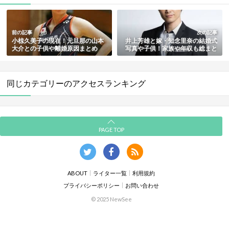
前の記事
次の記事
小椋久美子の現在！元旦那の山本
井上芳雄と嫁・知念里奈の結婚式
大介との子供や離婚原因まとめ
写真や子供！家族や年収も総まと
め
同じカテゴリーのアクセスランキング
PAGE TOP
ABOUT
ライター一覧
利用規約
プライバシーポリシー
お問い合わせ
© 2025 NewSee