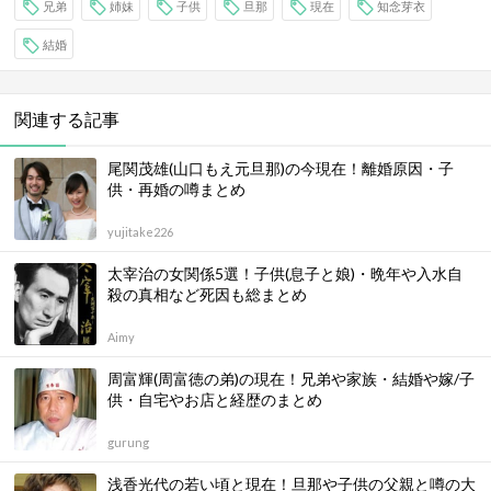
兄弟
姉妹
子供
旦那
現在
知念芽衣
結婚
関連する記事
尾関茂雄(山口もえ元旦那)の今現在！離婚原因・子
供・再婚の噂まとめ
yujitake226
太宰治の女関係5選！子供(息子と娘)・晩年や入水自
殺の真相など死因も総まとめ
Aimy
周富輝(周富徳の弟)の現在！兄弟や家族・結婚や嫁/子
供・自宅やお店と経歴のまとめ
gurung
浅香光代の若い頃と現在！旦那や子供の父親と噂の大