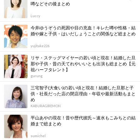
噂などその後まとめ
Luccy
今井ゆうぞうの死因や目の充血！キレた噂や性格・結
婚や嫁と子供・はいだしょうことの関係など総まとめ
yujitake226
リサ・ステッグマイヤーの若い頃と現在！結婚した旦
那や子供・昔の天てれやいいとも出演も総まとめ【元
祖ハーフタレント】
gurung
三宅智子(大食い)の若い頃と現在！結婚した旦那と子
供・社長だった店の閉店理由・年収や最新活動もまと
め
KABURAGIREMON
平山あやの現在！昔や歴代彼氏～速水もこみちとの結
婚まで総まとめ
sumichel