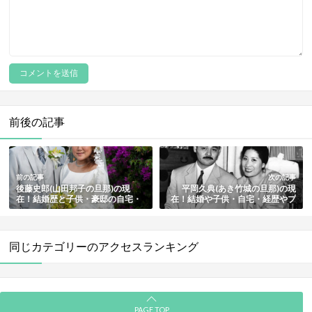
前後の記事
前の記事
次の記事
後藤史郎(山田邦子の旦那)の現
平岡久典(あき竹城の旦那)の現
在！結婚歴と子供・豪邸の自宅・
在！結婚や子供・自宅・経歴やプ
身長と年齢などプロフィールまと
ロフィールまとめ
め
同じカテゴリーのアクセスランキング
PAGE TOP