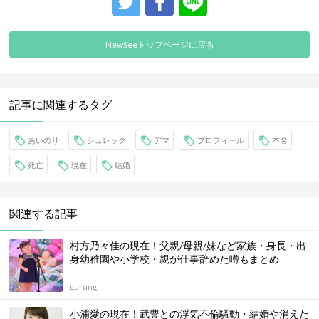
NewSeeトップページに戻る
記事に関連するタグ
あいのり
シュレック
デマ
プロフィール
本名
死亡
現在
結婚
関連する記事
村方乃々佳の現在！父親/母親/妹など家族・身長・出
身幼稚園や小学校・親が仕事辞めた噂もまとめ
gurung
小浦愛の現在！武豊との浮気不倫騒動・結婚や消えた