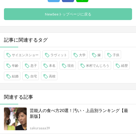
NewSeeトップページに戻る
記事に関連するタグ
サイエンスショー
ラヴィット
大学
嫁
子供
年齢
息子
本名
現在
米村でんじろう
経歴
結婚
自宅
高校
関連する記事
芸能人の食べ方20選！汚い・上品別ランキング【最
新版】
sakuraaaa39