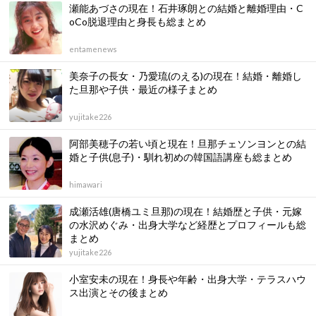
瀬能あづさの現在！石井琢朗との結婚と離婚理由・C
oCo脱退理由と身長も総まとめ
entamenews
美奈子の長女・乃愛琉(のえる)の現在！結婚・離婚し
た旦那や子供・最近の様子まとめ
yujitake226
阿部美穂子の若い頃と現在！旦那チェソンヨンとの結
婚と子供(息子)・馴れ初めの韓国語講座も総まとめ
himawari
成瀬活雄(唐橋ユミ旦那)の現在！結婚歴と子供・元嫁
の水沢めぐみ・出身大学など経歴とプロフィールも総
まとめ
yujitake226
小室安未の現在！身長や年齢・出身大学・テラスハウ
ス出演とその後まとめ