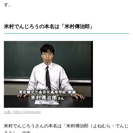
す。
米村でんじろうの本名は「米村傳治郎」
出典：https://i.ytimg.com/
米村でんじろうさんの本名は
「
米村
傳治郎（よねむら・
でんじ
ろう）
」です。