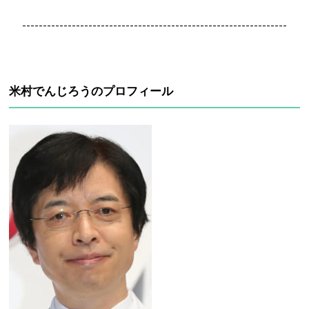
----------------------------------------------------------------
米村でんじろうのプロフィール