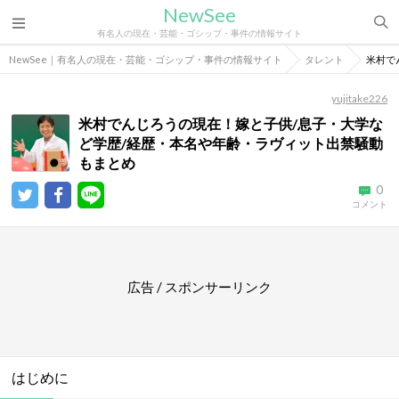
NewSee
有名人の現在・芸能・ゴシップ・事件の情報サイト
NewSee｜有名人の現在・芸能・ゴシップ・事件の情報サイト
タレント
米村で
yujitake226
米村でんじろうの現在！嫁と子供/息子・大学な
ど学歴/経歴・本名や年齢・ラヴィット出禁騒動
もまとめ
0
コメント
広告 / スポンサーリンク
はじめに