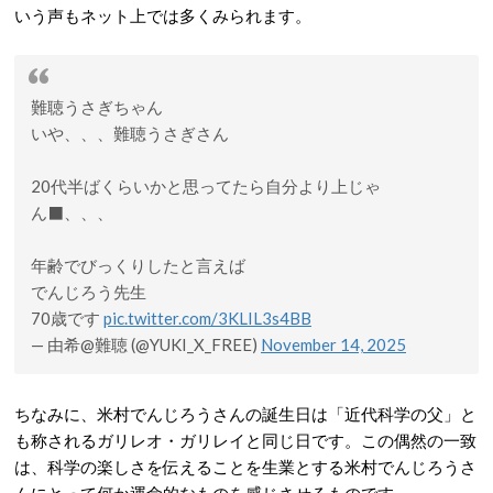
いう声もネット上では多くみられます。
難聴うさぎちゃん
いや、、、難聴うさぎさん
20代半ばくらいかと思ってたら自分より上じゃ
ん‍⬛、、、
年齢でびっくりしたと言えば
でんじろう先生
70歳です
pic.twitter.com/3KLIL3s4BB
— 由希@難聴 (@YUKI_X_FREE)
November 14, 2025
ちなみに、米村でんじろうさんの誕生日は「近代科学の父」と
も称されるガリレオ・ガリレイと同じ日です。この偶然の一致
は、科学の楽しさを伝えることを生業とする米村でんじろうさ