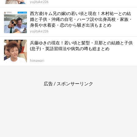
yujitake226
西方凌(キム兄の嫁)の若い頃と現在！木村祐一との結
婚と子供・沖縄の自宅・ハーフ説や出身高校・家族・
身長や水着姿・恋のから騒ぎ出演もまとめ
yujitake226
兵藤ゆきの現在！若い頃と髪型・旦那との結婚と子供
(息子)・英語習得法や病気の噂も総まとめ
himawari
広告 / スポンサーリンク