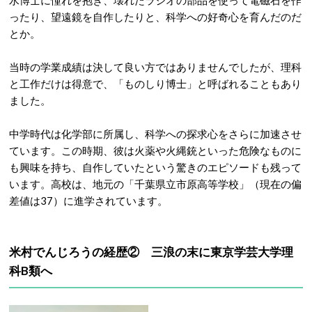
水博士に憧れを抱き、壊れたラジオの部品を使って電磁石を作
ったり、望遠鏡を自作したりと、科学への好奇心を育んだのだ
とか。
当時の学業成績は決して良い方ではありませんでしたが、理科
と工作だけは得意で、「ものしり博士」と呼ばれることもあり
ました。
中学時代は化学部に所属し、科学への探求心をさらに加速させ
ています。
この時期、彼は火薬や火縄銃といった危険なものに
も興味を持ち、自作していたという驚きのエピソードも残って
います。高校は、地元の「
千葉県立市原高等学校」（現在の偏
差値は37）
に進学されています。
米村でんじろうの経歴② 三浪の末に
東京学芸大学理
科B類へ