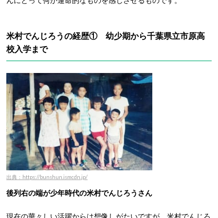
んにとって何か運命的なものを感じさせるものです。
米村でんじろうの経歴① 幼少期から
千葉県立市原高
校入学まで
出典：https://bunshun.ismcdn.jp/
後列右の端が少年時代の米村でんじろうさん
現在の華々しい活躍からは想像しがたいですが、米村でんじろ