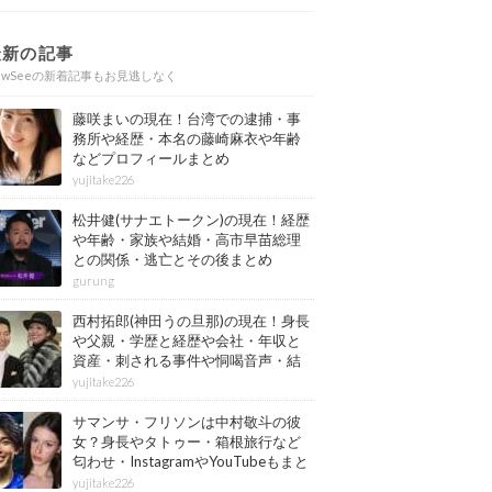
最新の記事
ewSeeの新着記事もお見逃しなく
藤咲まいの現在！台湾での逮捕・事
務所や経歴・本名の藤崎麻衣や年齢
などプロフィールまとめ
yujitake226
松井健(サナエトークン)の現在！経歴
や年齢・家族や結婚・高市早苗総理
との関係・逃亡とその後まとめ
gurung
西村拓郎(神田うの旦那)の現在！身長
や父親・学歴と経歴や会社・年収と
資産・刺される事件や恫喝音声・結
婚と子供や自宅・脳梗塞の病気もま
yujitake226
とめ
サマンサ・フリソンは中村敬斗の彼
女？身長やタトゥー・箱根旅行など
匂わせ・InstagramやYouTubeもまと
め
yujitake226