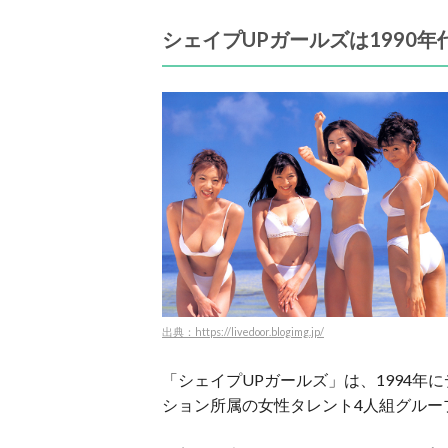
シェイプUPガールズは1990
出典：https://livedoor.blogimg.jp/
「シェイプUPガールズ」は、1994年
ション所属の女性タレント4人組グルー