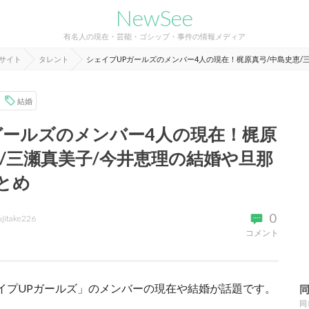
NewSee
有名人の現在・芸能・ゴシップ・事件の情報メディア
報サイト
タレント
シェイプUPガールズのメンバー4人の現在！梶原真弓/中島史恵/
結婚
ガールズのメンバー4人の現在！梶原
恵/三瀬真美子/今井恵理の結婚や旦那
とめ
0
ujitake226
コメント
イプ
UP
ガールズ
」のメンバーの現在や結婚が話題です。
同