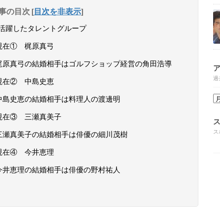
事の目次
[
目次を非表示
]
に活躍したタレントグループ
現在① 梶原真弓
梶原真弓の結婚相手はゴルフショップ経営の角田浩導
過
現在② 中島史恵
中島史恵の結婚相手は料理人の渡邊明
現在③ 三瀬真美子
ス
三瀬真美子の結婚相手は俳優の細川茂樹
現在④ 今井恵理
今井恵理の結婚相手は俳優の野村祐人