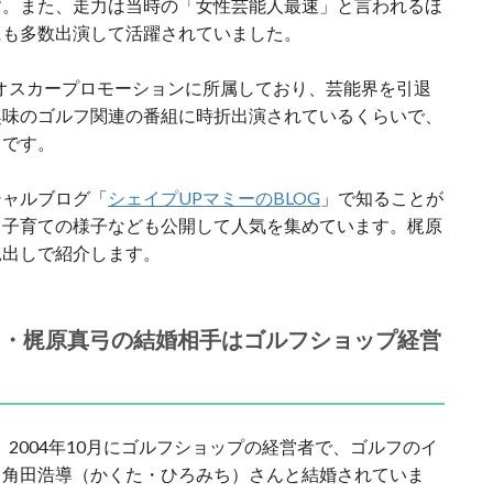
す。また、走力は当時の「女性芸能人最速」と言われるほ
にも多数出演して活躍されていました。
在もオスカープロモーションに所属しており、芸能界を引退
趣味のゴルフ関連の番組に時折出演されているくらいで、
うです。
シャルブログ「
シェイプUPマミーのBLOG
」で知ることが
、子育ての様子なども公開して人気を集めています。梶原
見出しで紹介します。
ー・梶原真弓の結婚相手はゴルフショップ経営
2004年10月にゴルフショップの経営者で、ゴルフのイ
る角田浩導（かくた・ひろみち）さんと結婚されていま