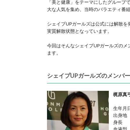
「美と健康」をテーマにしたグループ
大な人気を集め、当時のバラエティ番
シェイプUPガールズは公式には解散を
実質解散状態となっています。
今回はそんなシェイプUPガールズのメ
ます。
シェイプUPガールズのメンバ
梶原真
生年月日
出身地
身長 ：
血液型