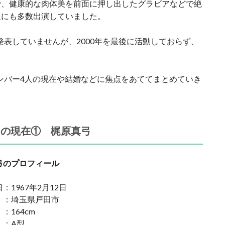
で、健康的な肉体美を前面に押し出したグラビアなどで絶
組にも多数出演していました。
発表していませんが、2000年を最後に活動しておらず、
ンバー4人の現在や結婚などに焦点をあててまとめていき
ーの現在① 梶原真弓
弓のプロフィール
：1967年2月12日
 ：埼玉県戸田市
164cm
 ：A型