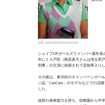
出典：https://contents.oricon.co.jp/
シェイプUPガールズでメンバー最年長
年にミス戸田（梶原真弓さんは埼玉県戸
刑事」の主演に抜擢されて芸能界入り
その後は、東洋紡のキャンペーンガール
ン誌「CanCam」のモデルなどでの活
した。
抜群の身体能力を持ち、幼稚園から中