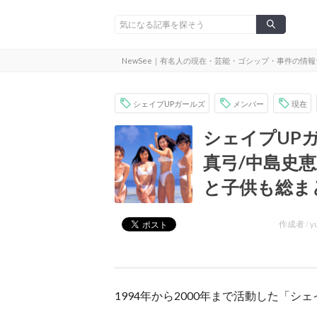
NewSee｜有名人の現在・芸能・ゴシップ・事件の情
シェイプUPガールズ
メンバー
現在
シェイプUP
真弓/中島史
と子供も総ま
作成者 /
y
1994年から2000年まで活動した「
シェ