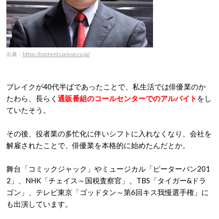
出典：
https://contents.oricon.co.jp/
ブレイクが40代半ばであったことで、私生活では俳優業のか
たわら、長らく
通販番組のコールセンターでのアルバイト
をし
ていたそう。
その後、役者業の多忙化に伴いシフトに入れなくなり、会社を
解雇されたことで、俳優業を本格的に始めたんだとか。
舞台「コミックジャック」やミュージカル「ピーターパン201
2」、NHK「チェイス～国税査察官」、TBS「タイガー&ドラ
ゴン」、テレビ東京「ゴッドタン～第6回キス我慢選手権」に
も出演しています。