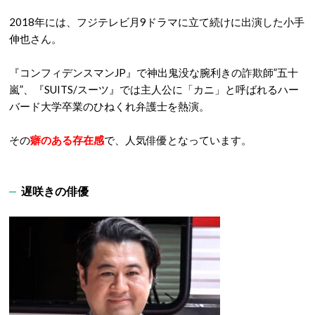
2018年には、フジテレビ月9ドラマに立て続けに出演した小手
伸也さん。
『コンフィデンスマンJP』で神出鬼没な腕利きの詐欺師”五十
嵐”、『SUITS/スーツ』では主人公に「カニ」と呼ばれるハー
バード大学卒業のひねくれ弁護士を熱演。
その
癖のある存在感
で、人気俳優となっています。
遅咲きの俳優