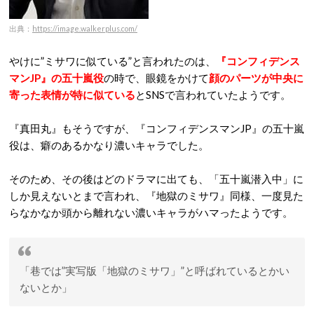
出典：
https://image.walkerplus.com/
やけに”ミサワに似ている”と言われたのは、
『コンフィデンス
マンJP』の五十嵐役
の時で、眼鏡をかけて
顔のパーツが中央に
寄った表情が特に似ている
とSNSで言われていたようです。
『真田丸』もそうですが、『コンフィデンスマンJP』の五十嵐
役は、癖のあるかなり濃いキャラでした。
そのため、その後はどのドラマに出ても、「五十嵐潜入中」に
しか見えないとまで言われ、『地獄のミサワ』同様、一度見た
らなかなか頭から離れない濃いキャラがハマったようです。
「巷では”実写版「地獄のミサワ」”と呼ばれているとかい
ないとか」