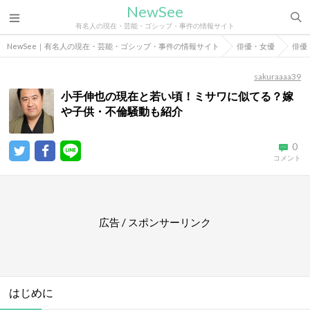
NewSee
有名人の現在・芸能・ゴシップ・事件の情報サイト
NewSee｜有名人の現在・芸能・ゴシップ・事件の情報サイト
俳優・女優
俳優
sakuraaaa39
小手伸也の現在と若い頃！ミサワに似てる？嫁
や子供・不倫騒動も紹介
0
コメント
広告 / スポンサーリンク
はじめに