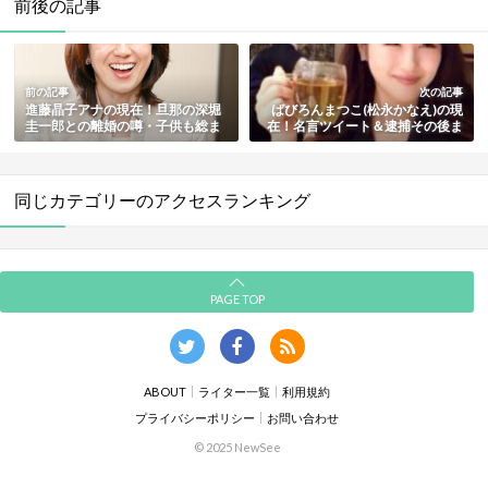
前後の記事
前の記事
次の記事
進藤晶子アナの現在！旦那の深堀
ばびろんまつこ(松永かなえ)の現
圭一郎との離婚の噂・子供も総ま
在！名言ツイート＆逮捕その後ま
とめ
とめ
同じカテゴリーのアクセスランキング
PAGE TOP
ABOUT
ライター一覧
利用規約
プライバシーポリシー
お問い合わせ
© 2025 NewSee