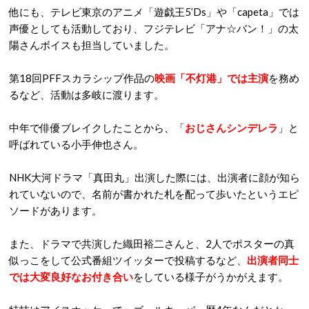
他にも、テレビ東京のアニメ「遊戯王5’Ds」や「capeta」では
声優としても活動しており、フジテレビ「アナ☆バン！」の太
陽さんボイスも担当していました。
第18回PFFスカラシップ作品の
映画「不灯港」では主演
を務め
るなど、活動は多岐に渡ります。
中年で俳優ブレイクしたことから、「
おじさんシンデレラ
」と
呼ばれている小手伸也さん。
NHK大河ドラマ「真田丸」出演した際には、出演者に顔が知ら
れていないので、名前が書かれた札を配って歩いたというエピ
ソードがあります。
また、ドラマで共演した織田裕二さんと、2人でポスターの真
似っこをして公式番組ツイッターで投稿するなど、
出演者同士
では大変良好なお付き合い
をしている様子がうかがえます。