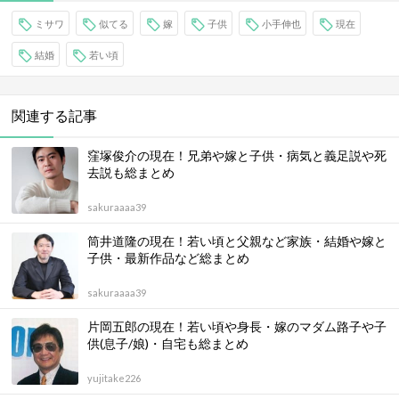
ミサワ
似てる
嫁
子供
小手伸也
現在
結婚
若い頃
関連する記事
窪塚俊介の現在！兄弟や嫁と子供・病気と義足説や死
去説も総まとめ
sakuraaaa39
筒井道隆の現在！若い頃と父親など家族・結婚や嫁と
子供・最新作品など総まとめ
sakuraaaa39
片岡五郎の現在！若い頃や身長・嫁のマダム路子や子
供(息子/娘)・自宅も総まとめ
yujitake226