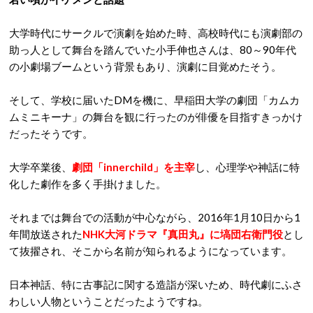
大学時代にサークルで演劇を始めた時、高校時代にも演劇部の
助っ人として舞台を踏んでいた小手伸也さんは、80～90年代
の小劇場ブームという背景もあり、演劇に目覚めたそう。
そして、学校に届いたDMを機に、早稲田大学の劇団「カムカ
ムミニキーナ」の舞台を観に行ったのが俳優を目指すきっかけ
だったそうです。
大学卒業後、
劇団「innerchild」を主宰
し、心理学や神話に特
化した劇作を多く手掛けました。
それまでは舞台での活動が中心ながら、2016年1月10日から1
年間放送された
NHK大河ドラマ『真田丸』に塙団右衛門役
とし
て抜擢され、そこから名前が知られるようになっています。
日本神話、特に古事記に関する造詣が深いため、時代劇にふさ
わしい人物ということだったようですね。