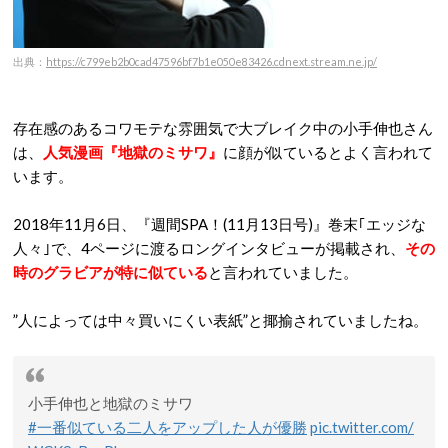
出典：
https://c799eb2b0cad47596bf7b1e050e83426.cdnext.stream.ne.jp/
存在感のあるコワモテな雰囲気で大ブレイク中の小手伸也さん
は、
人気漫画『地獄のミサワ』
に顔が似ているとよく言われて
います。
2018年11月6日、『週間SPA！(11月13日号)』巻末｢エッジな
人々｣で、4ページに渡るロングインタビューが掲載され、
その
時のグラビアが特に似ている
と言われていました。
”人によっては中々買いにくい表紙”と揶揄されていましたね。
小手伸也と地獄のミサワ
#一番似ている二人をアップした人が優勝
pic.twitter.com/