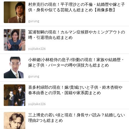
村井克行の現在！平子理沙との不倫・結婚歴や嫁と子
供・身長や似てる芸能人も総まとめ【画像多数】
gurung
冨浦智嗣の現在！カルマン症候群やカミングアウトの
噂・引退理由も総まとめ
yujitake226
小林健(小林稔侍の息子/俳優)の現在！家族や結婚歴・
嫁と子供・バーターの噂や演技力も総まとめ
gurung
喜多村緑郎の現在！嫁/貴城けいと子供・鈴木杏樹や
春本由香との浮気・国籍や家系図まとめ
yujitake226
三上博史の若い頃と現在！身長サバ読み？結婚しない
理由2つも総まとめ