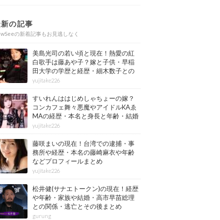
最新の記事
ewSeeの新着記事もお見逃しなく
美島光司の若い頃と現在！熱愛の紅
白歌手は藤あや子？嫁と子供・早稲
田大学の学歴と経歴・細木数子との
確執もまとめ
yujitake226
すいれんははじめしゃちょーの嫁？
コンカフェ舞々悪魔やアイドルKAゑ
MAの経歴・本名と身長と年齢・結婚
情報もまとめ
yujitake226
藤咲まいの現在！台湾での逮捕・事
務所や経歴・本名の藤崎麻衣や年齢
などプロフィールまとめ
yujitake226
松井健(サナエトークン)の現在！経歴
や年齢・家族や結婚・高市早苗総理
との関係・逃亡とその後まとめ
gurung