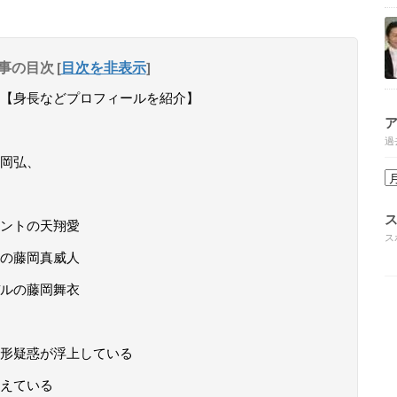
事の目次
[
目次を非表示
]
【身長などプロフィールを紹介】
過
岡弘、
ントの天翔愛
ス
の藤岡真威人
ルの藤岡舞衣
形疑惑が浮上している
えている