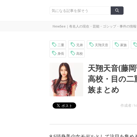
NewSee｜有名人の現在・芸能・ゴシップ・事件の情
二重
兄弟
天翔天音
家族
身長
高校
天翔天音(藤
高校・目の二
族まとめ
作成者 /
h
8.5頭身美少女モデルとして注目を集