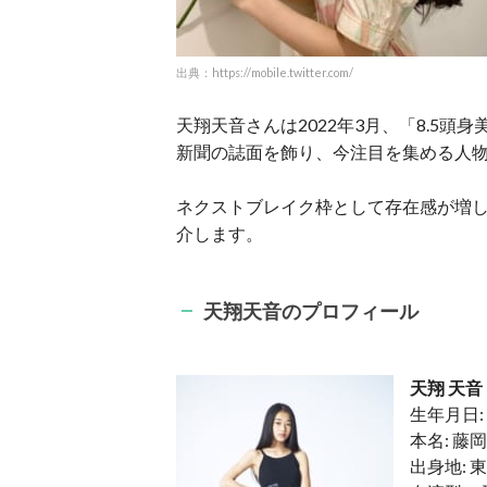
出典：https://mobile.twitter.com/
天翔天音さんは2022年3月、「8.5
新聞の誌面を飾り、今注目を集める人
ネクストブレイク枠として存在感が増
介します。
天翔天音のプロフィール
天翔 天
生年月日: 
本名: 藤
出身地: 