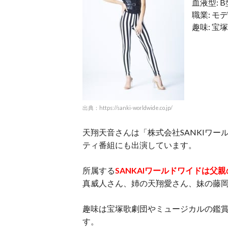
血液型: B
職業: 
趣味: 
出典：https://sanki-worldwide.co.jp/
天翔天音さんは「株式会社SANKIワー
ティ番組にも出演しています。
所属する
SANKAIワールドワイドは
真威人さん、姉の天翔愛さん、妹の藤
趣味は宝塚歌劇団やミュージカルの鑑
す。