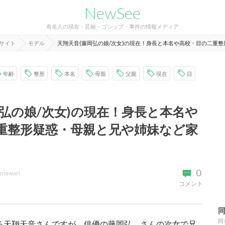
NewSee
有名人の現在・芸能・ゴシップ・事件の情報メディア
報サイト
モデル
天翔天音(藤岡弘の娘/次女)の現在！身長と本名や高校・目の二重
年齢
整形
本名
母親
父親
現在
目
岡弘の娘/次女)の現在！身長と本名や
重整形疑惑・母親と兄や姉妹など家
0
imawari
コメント
同
める天翔天音さんですが、俳優の藤岡弘、さんの次女で兄