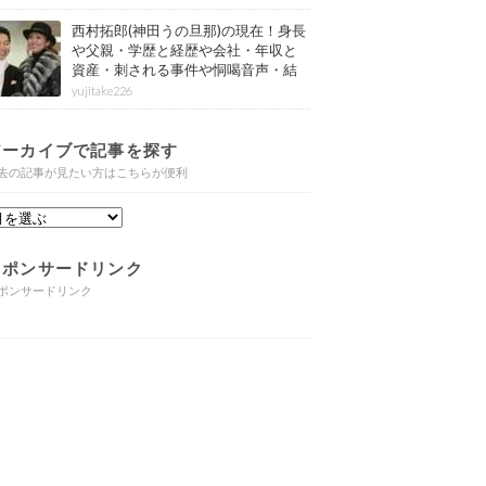
西村拓郎(神田うの旦那)の現在！身長
や父親・学歴と経歴や会社・年収と
資産・刺される事件や恫喝音声・結
婚と子供や自宅・脳梗塞の病気もま
yujitake226
とめ
アーカイブで記事を探す
去の記事が見たい方はこちらが便利
スポンサードリンク
ポンサードリンク