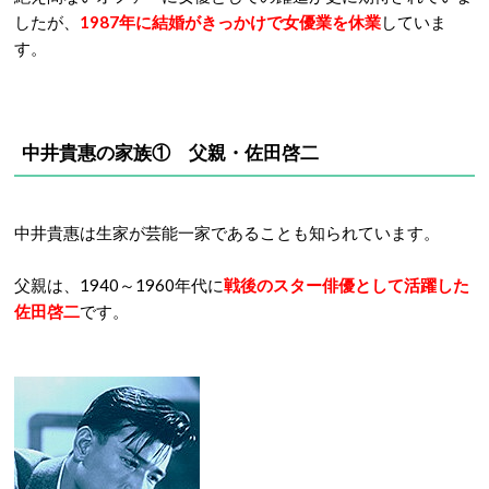
したが、
1987年に結婚がきっかけで女優業を休業
していま
す。
中井貴惠の家族① 父親・佐田啓二
中井貴惠は生家が芸能一家であることも知られています。
父親は、1940～1960年代に
戦後のスター俳優として活躍した
佐田啓二
です。