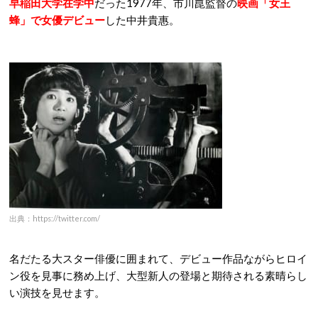
早稲田大学在学中
だった1977年、市川崑監督の
映画「女王
蜂」で女優デビュー
した中井貴惠。
出典：https://twitter.com/
名だたる大スター俳優に囲まれて、デビュー作品ながらヒロイ
ン役を見事に務め上げ、大型新人の登場と期待される素晴らし
い演技を見せます。