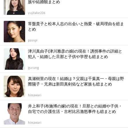
族や結婚観まとめ
yujitake226
常盤貴子と松本人志の出会いと熱愛・破局理由を総ま
とめ
passpi
津川真由子(津川雅彦の娘)の現在！誘拐事件の詳細と
犯人・結婚した旦那と子供や学歴も総まとめ
gurung
真瀬樹里の現在！結婚は？父親は千葉真一・母親は野
際陽子・兄弟は新田真剣佑など家族も総まとめ
himawari
井上和子(布施博の嫁)の現在！旦那との結婚や子供・
自宅での介護生活・古村比呂激怒事件も総まとめ
himawari