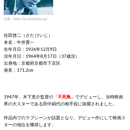
出典：https://ja.wikipedia.org/
佐田啓二（さだ けいじ）
本名：中井寛一
生年月日：1926年12月9日
没年月日：1964年8月17日（37歳没）
出身地：京都府京都市下京区
身長：171.2cm
1947年、木下恵介監督の「
不死鳥
」でデビューし、当時映画
界の大スターである田中絹代の相手役に抜擢されました。
作品内でのラブシーンが話題となり、デビュー作にして映画ス
ターの地位を獲得します。