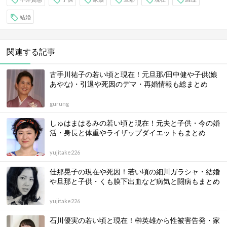
結婚
関連する記事
古手川祐子の若い頃と現在！元旦那/田中健や子供(娘
あやな)・引退や死因のデマ・再婚情報も総まとめ
gurung
しゅはまはるみの若い頃と現在！元夫と子供・今の婚
活・身長と体重やライザップダイエットもまとめ
yujitake226
佳那晃子の現在や死因！若い頃の細川ガラシャ・結婚
や旦那と子供・くも膜下出血など病気と闘病もまとめ
yujitake226
石川優実の若い頃と現在！榊英雄から性被害告発・家