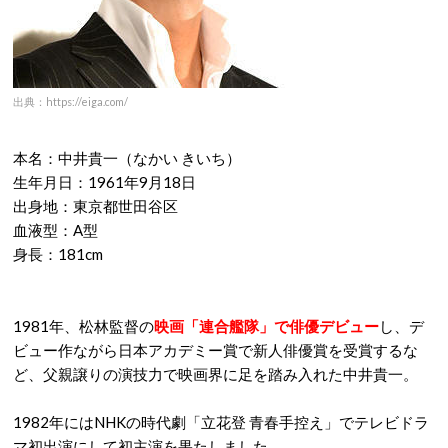
出典：https://eiga.com/
本名：中井貴一（なかい きいち）
生年月日：1961年9月18日
出身地：東京都世田谷区
血液型：A型
身長：181cm
1981年、松林監督の
映画「連合艦隊」で俳優デビュー
し、デ
ビュー作ながら日本アカデミー賞で新人俳優賞を受賞するな
ど、父親譲りの演技力で映画界に足を踏み入れた中井貴一。
1982年にはNHKの時代劇「立花登 青春手控え」でテレビドラ
マ初出演にして初主演を果たしました。