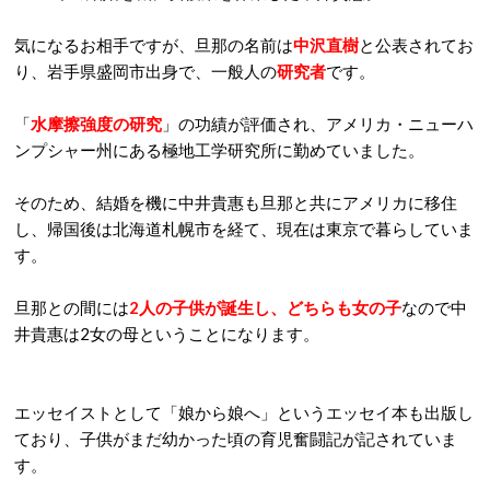
気になるお相手ですが、旦那の名前は
中沢直樹
と公表されてお
り、岩手県盛岡市出身で、一般人の
研究者
です。
「
水摩擦強度の研究
」の功績が評価され、アメリカ・ニューハ
ンプシャー州にある極地工学研究所に勤めていました。
そのため、結婚を機に中井貴惠も旦那と共にアメリカに移住
し、帰国後は北海道札幌市を経て、現在は東京で暮らしていま
す。
旦那との間には
2人の子供が誕生し、どちらも女の子
なので中
井貴惠は2女の母ということになります。
エッセイストとして「娘から娘へ」というエッセイ本も出版し
ており、子供がまだ幼かった頃の育児奮闘記が記されていま
す。