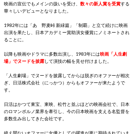
映画の宣伝でもメインの扱いを受け、
数々の新人賞を受賞
する
華々しいデビューとなりました。
1982年には「あゝ野麦峠 新緑篇」「制覇」と立て続けに映画
出演を果たし、日本アカデミー賞助演女優賞にノミネートされ
ることに。
以降も映画やドラマに多数出演し、1983年には
映画「人生劇
場」でヌードを披露
して演技の幅を見せ付けました。
「人生劇場」でヌードを披露してからは脱ぎのオファーが相次
ぎ、日活株式会社（にっかつ）からもオファーが来たようで
す。
日活はかつて東宝、東映、松竹と並ぶほどの映画会社で、日本
のロマンポルノ業界を牽引し、今の日本映画を支える名監督を
多数生み出してきた会社です。
絶え間ないオファーに女優としての躍進が更に期待されていま