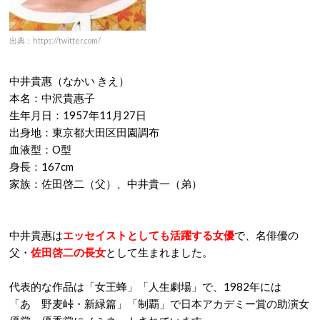
出典：https://twitter.com/
中井貴惠（なかい きえ）
本名：中沢貴惠子
生年月日：1957年11月27日
出身地：東京都大田区田園調布
血液型：O型
身長：167cm
家族：佐田啓二（父）、中井貴一（弟）
中井貴惠は
エッセイストとしても活躍する女優
で、名俳優の
父・
佐田啓二の長女
として生まれました。
代表的な作品は「女王蜂」「人生劇場」で、1982年には
「あゝ野麦峠・新緑篇」「制覇」で日本アカデミー賞の助演女