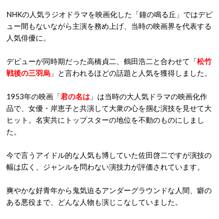
NHKの人気ラジオドラマを映画化した「鐘の鳴る丘」ではデビ
ュー間もないながら主演を務め上げ、当時の映画界を代表する
人気俳優に。
デビューが同時期だった高橋貞二、鶴田浩二と合わせて「
松竹
戦後の三羽烏
」と言われるほどの話題と人気を獲得しました。
1953年の映画「
君の名は
」は当時の大人気ドラマの映画化作
品で、女優・岸恵子と共演して大衆の心を掴む演技を見せて大
ヒット。名実共にトップスターの地位を不動のものにしまし
た。
今で言うアイドル的な人気も博していた佐田啓二ですが演技の
幅は広く、ジャンルを問わない演技力が評価されています。
爽やかな好青年から鬼気迫るアンダーグラウンドな人間、癖の
ある悪役まで、どんな人物も演じこなしていました。