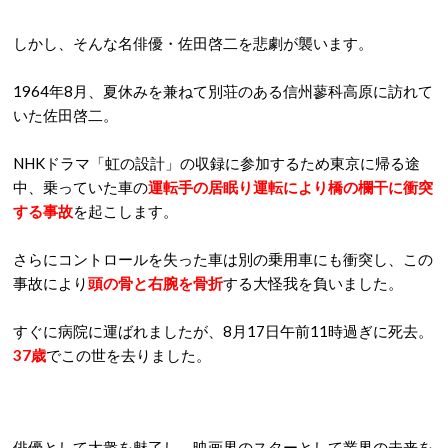
しかし、そんな名俳優・佐田啓二を悲劇が襲います。
1964年8月、夏休みを兼ねて別荘のある信州蓼科高原に訪れて
いた佐田啓二。
NHKドラマ「虹の設計」の収録に参加するため東京に帰る途
中、乗っていた車の
運転手の居眠り運転により橋の欄干に衝突
する事故
を起こします。
さらにコントロールを失った車は別の乗用車にも衝突し、この
事故により
頭の骨と右腕を骨折
する大怪我を負いました。
すぐに病院に運ばれましたが、8月17日午前11時過ぎに死去。
37歳
でこの世を去りました。
俳優として大衆を魅了し、映画界のスターとして業界の未来を