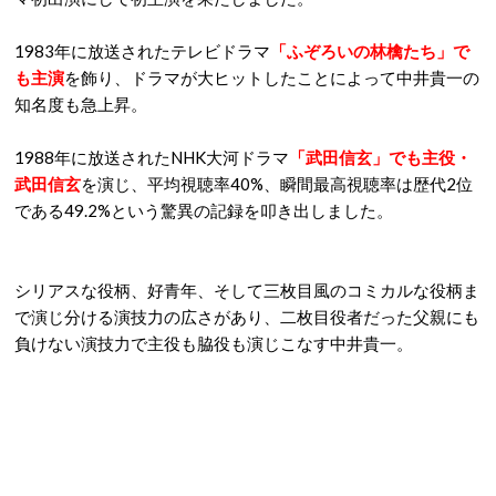
1983年に放送されたテレビドラマ
「ふぞろいの林檎たち」で
も主演
を飾り、ドラマが大ヒットしたことによって中井貴一の
知名度も急上昇。
1988年に放送されたNHK大河ドラマ
「武田信玄」でも主役・
武田信玄
を演じ、平均視聴率40%、瞬間最高視聴率は歴代2位
である49.2%という驚異の記録を叩き出しました。
シリアスな役柄、好青年、そして三枚目風のコミカルな役柄ま
で演じ分ける演技力の広さがあり、二枚目役者だった父親にも
負けない演技力で主役も脇役も演じこなす中井貴一。