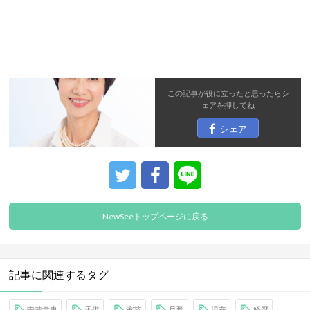
この記事が役に立ったと思ったら
シ
ェア
を押してね
シェア
NewSeeトップページに戻る
記事に関連するタグ
中井貴惠
子供
家族
旦那
現在
経歴