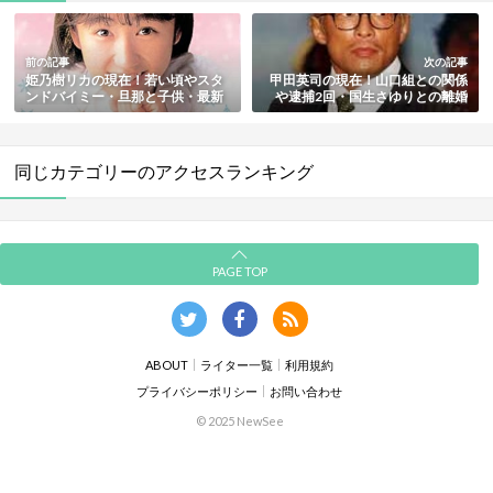
前の記事
次の記事
姫乃樹リカの現在！若い頃やスタ
甲田英司の現在！山口組との関係
ンドバイミー・旦那と子供・最新
や逮捕2回・国生さゆりとの離婚
活動も総まとめ
原因・最新情報も総まとめ
同じカテゴリーのアクセスランキング
PAGE TOP
ABOUT
ライター一覧
利用規約
プライバシーポリシー
お問い合わせ
© 2025 NewSee