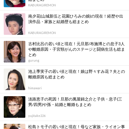
KABURAGIREMON
南夕花(山城新伍と花園ひろみの娘)の現在！経歴や出
演作品・家族と結婚歴も総まとめ
KABURAGIREMON
古村比呂の若い頃と現在！元旦那/布施博との息子3人
や離婚原因・子宮頸がんのステージと闘病生活も総ま
とめ
gurung
池上季実子の若い頃と現在！娘は野々すみ花？夫との
離婚原因も総まとめ
himawari
淡路恵子の死因！旦那の萬屋錦之介と子供・息子(三
男/四男)や孫・結婚と離婚もまとめ
yujitake226
松島トモ子の若い頃と現在！母など家族・ライオン事