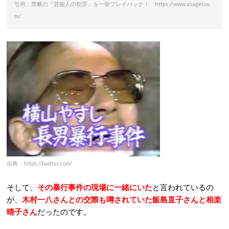
引用：禁断の「芸能人の犯罪」を一挙プレイバック！ https://www.asagei.co
m/
出典：https://twitter.com/
そして、
その暴行事件の現場に一緒にいた
と言われているの
が、
木村一八さんとの交際も噂されていた
飯島直子さんと相楽
晴子さん
だったのです。