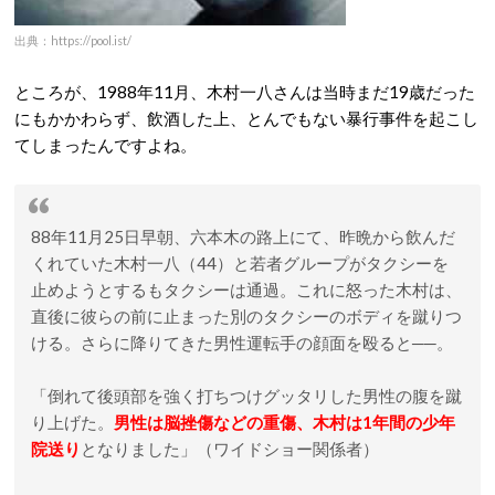
出典：https://pool.ist/
ところが、1988年11月、木村一八さんは当時まだ19歳だった
にもかかわらず、飲酒した上、とんでもない暴行事件を起こし
てしまったんですよね。
88年11月25日早朝、六本木の路上にて、昨晩から飲んだ
くれていた木村一八（44）と若者グループがタクシーを
止めようとするもタクシーは通過。これに怒った木村は、
直後に彼らの前に止まった別のタクシーのボディを蹴りつ
ける。さらに降りてきた男性運転手の顔面を殴ると──。
「倒れて後頭部を強く打ちつけグッタリした男性の腹を蹴
り上げた。
男性は脳挫傷などの重傷、木村は1年間の少年
院送り
となりました」（ワイドショー関係者）