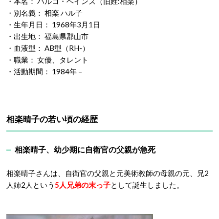
・本名： ハルコ・ヘインズ（旧姓:相楽）
・別名義： 相楽 ハル子
・生年月日： 1968年3月1日
・出生地： 福島県郡山市
・血液型： AB型（RH-）
・職業： 女優、タレント
・活動期間： 1984年 –
相楽晴子の若い頃の経歴
相楽晴子、幼少期に自衛官の父親が急死
相楽晴子さんは、自衛官の父親と元美術教師の母親の元、兄2
人姉2人という
5人兄弟の末っ子
として誕生しました。