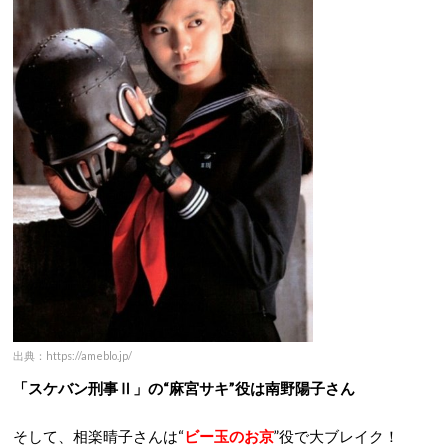
出典：https://ameblo.jp/
「スケバン刑事Ⅱ」の“麻宮サキ”役は南野陽子さん
そして、相楽晴子さんは“
ビー玉のお京
”役で大ブレイク！