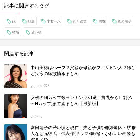
記事に関連するタグ
娘
旦那
木村一八
浜田雅功
現在
相楽晴子
結婚
若い頃
関連する記事
中山美穂はハーフ？父親か母親がフィリピン人？妹な
ど実家の家族情報まとめ
yujitake226
女優の胸カップ数ランキング51選！貧乳から巨乳(A
～Hカップ)まで総まとめ【最新版】
gurung
富田靖子の若い頃と現在！夫と子供や離婚原因・堺雅
人など元彼氏・代表作(ドラマ/映画)・かわいい画像も
総まとめ