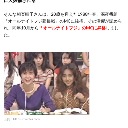
に大抜擢される
そんな相楽晴子さんは、20歳を迎えた1988年春、深夜番組
「オールナイトフジ延長戦」のMCに抜擢、その活躍が認めら
れ、同年10月から
「オールナイトフジ」のMCに昇格
しまし
た。
出典：https://twitter.com/