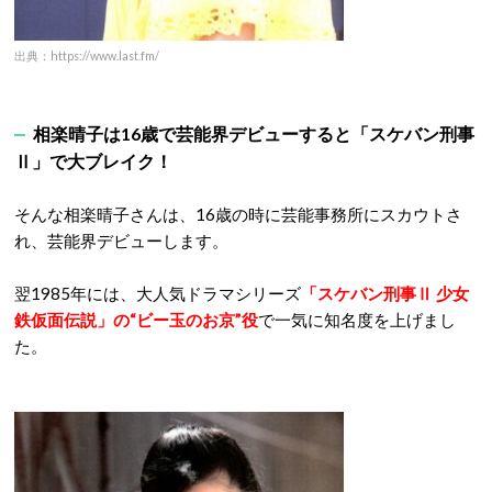
出典：https://www.last.fm/
相楽晴子は16歳で芸能界デビューすると「スケバン刑事
Ⅱ」で大ブレイク！
そんな相楽晴子さんは、16歳の時に芸能事務所にスカウトさ
れ、芸能界デビューします。
翌1985年には、大人気ドラマシリーズ
「スケバン刑事Ⅱ 少女
鉄仮面伝説」の“ビー玉のお京”役
で一気に知名度を上げまし
た。