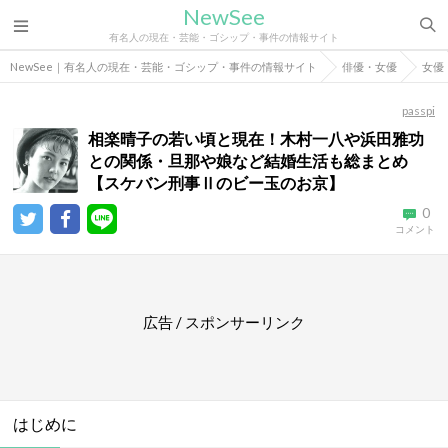
NewSee
有名人の現在・芸能・ゴシップ・事件の情報サイト
NewSee｜有名人の現在・芸能・ゴシップ・事件の情報サイト
俳優・女優
女優
passpi
相楽晴子の若い頃と現在！木村一八や浜田雅功
との関係・旦那や娘など結婚生活も総まとめ
【スケバン刑事Ⅱのビー玉のお京】
0
コメント
広告 / スポンサーリンク
はじめに