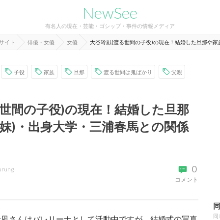
NewSee
有名人の現在・芸能・ゴシップ・事件の情報メディア
報サイト
俳優・女優
女優
大谷玲凪(渡る世間の子役)の現在！結婚した旦那や家
子役
家族
旦那
渡る世間は鬼ばかり
父親
る世間の子役)の現在！結婚した旦那
や妹)・出身大学・三浦春馬との関係
0
urung
コメント
同
玲凪さんはバレリーナとして活動中ですが、結婚式の写真