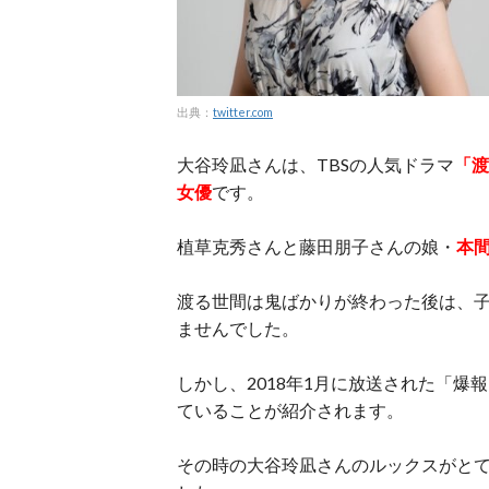
出典：
twitter.com
大谷玲凪さんは、TBSの人気ドラマ
「渡
女優
です。
植草克秀さんと藤田朋子さんの娘・
本
渡る世間は鬼ばかりが終わった後は、
ませんでした。
しかし、2018年1月に放送された「爆
ていることが紹介されます。
その時の大谷玲凪さんのルックスがと