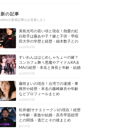
最新の記事
ewSeeの新着記事もお見逃しなく
美島光司の若い頃と現在！熱愛の紅
白歌手は藤あや子？嫁と子供・早稲
田大学の学歴と経歴・細木数子との
確執もまとめ
yujitake226
すいれんははじめしゃちょーの嫁？
コンカフェ舞々悪魔やアイドルKAゑ
MAの経歴・本名と身長と年齢・結婚
情報もまとめ
yujitake226
藤咲まいの現在！台湾での逮捕・事
務所や経歴・本名の藤崎麻衣や年齢
などプロフィールまとめ
yujitake226
松井健(サナエトークン)の現在！経歴
や年齢・家族や結婚・高市早苗総理
との関係・逃亡とその後まとめ
gurung