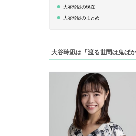
大谷玲凪の現在
大谷玲凪のまとめ
大谷玲凪は「渡る世間は鬼ば