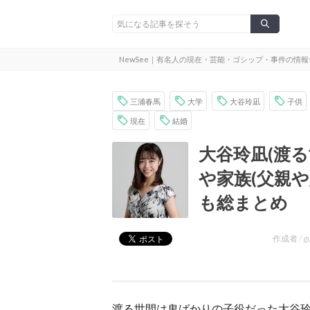
NewSee｜有名人の現在・芸能・ゴシップ・事件の情
三浦春馬
大学
大谷玲凪
子供
現在
結婚
大谷玲凪(渡
や家族(父親
も総まとめ
作成者 /
g
渡る世間は鬼ばかりの子役だった大谷