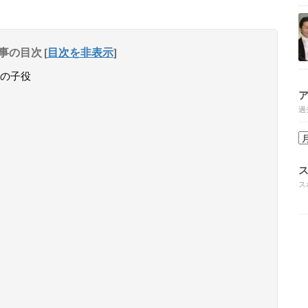
事の目次
[
目次を非表示
]
の子役
過
ス