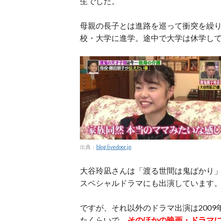
生でした。
母親の長子とは進路を巡って衝突を繰
校・大学に進学。途中で大学は休学し
出典：
blog.livedoor.jp
大谷玲凪さんは「渡る世間は鬼ばかり」
スペシャルドラマにも出演しています
ですが、それ以外のドラマ出演は200
たくらいで、
そのほかの映画・ドラマ