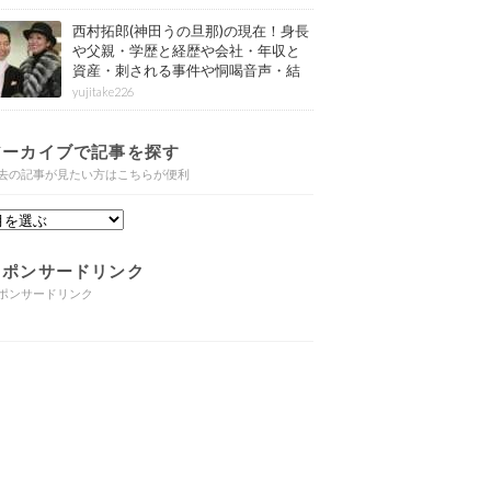
西村拓郎(神田うの旦那)の現在！身長
や父親・学歴と経歴や会社・年収と
資産・刺される事件や恫喝音声・結
婚と子供や自宅・脳梗塞の病気もま
yujitake226
とめ
アーカイブで記事を探す
去の記事が見たい方はこちらが便利
スポンサードリンク
ポンサードリンク