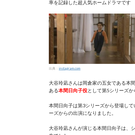
率を記録した超人気ホームドラマです
出典：
instagram.com
大谷玲凪さんは岡倉家の五女である本
ある
本間日向子役
として第5シリーズか
本間日向子は第3シリーズから登場して
ーズからの出演になりました。
大谷玲凪さんが演じる本間日向子は、シ