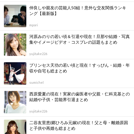
仲良しや親友の芸能人50組！意外な交友関係ランキ
ング【最新版】
mpori
河原みのりの若い頃＆引退や現在！旦那や結婚・写真
集やイメージビデオ・コスプレの話題もまとめ
yujitake226
プリンセス天功の若い頃と現在！すっぴん・結婚・年
収や自宅も総まとめ
sumichel
西原愛夏の現在！実家の歯医者や父親・仁科克基との
結婚や子供・芸能界引退まとめ
yujitake226
二谷友里恵(郷ひろみ元嫁)の現在！父と母・離婚原因
と子供や再婚も総まとめ