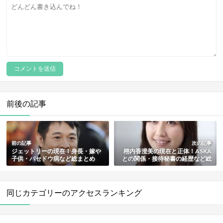
前後の記事
前の記事
次の記事
ジェットリーの現在！身長・嫁や
栩内香澄美の現在と正体！ASKA
子供・バセドウ病など総まとめ
との関係・接待秘書の経歴など総
【最新画像あり】
まとめ【顔画像付き】
同じカテゴリーのアクセスランキング