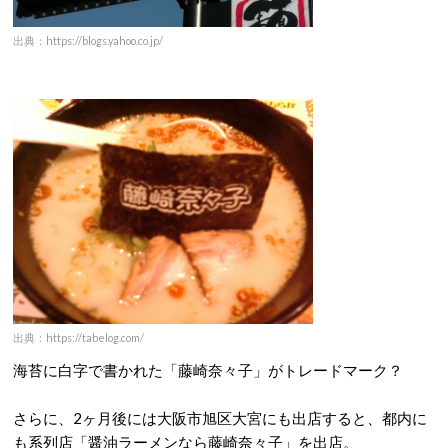
出典：https://blogs.yahoo.co.jp/
出典：https://tabelog.com/
海苔に白字で書かれた「藤崎奈々子」がトレードマーク？
さらに、2ヶ月後には大阪市旭区大宮にも出店すると、都内に
も系列店「醤油ラーメンなら藤崎奈々子」を出店。