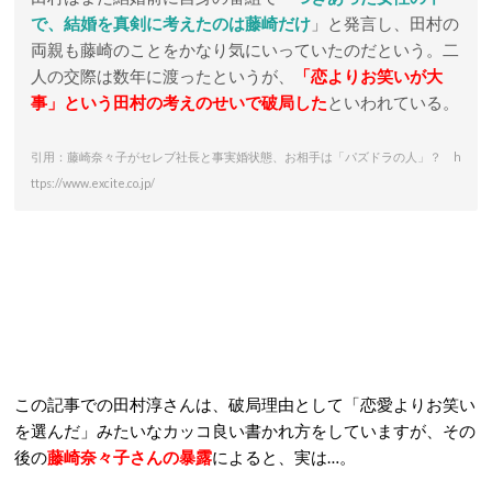
で、結婚を真剣に考えたのは藤崎だけ
」と発言し、田村の
両親も藤崎のことをかなり気にいっていたのだという。二
人の交際は数年に渡ったというが、
「恋よりお笑いが大
事」という田村の考えのせいで破局した
といわれている。
引用：藤崎奈々子がセレブ社長と事実婚状態、お相手は「パズドラの人」？ h
ttps://www.excite.co.jp/
この記事での田村淳さんは、破局理由として「恋愛よりお笑い
を選んだ」みたいなカッコ良い書かれ方をしていますが、その
後の
藤崎奈々子さんの暴露
によると、実は…。