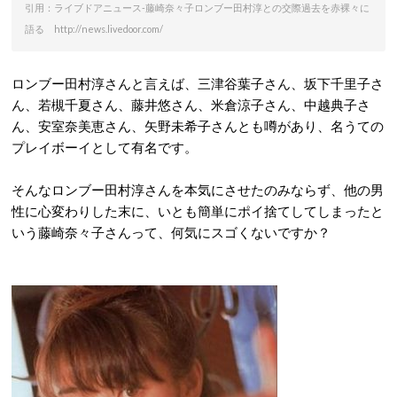
引用：ライブドアニュース-藤崎奈々子ロンブー田村淳との交際過去を赤裸々に
語る http://news.livedoor.com/
ロンブー田村淳さんと言えば、三津谷葉子さん、坂下千里子さ
ん、若槻千夏さん、藤井悠さん、米倉涼子さん、中越典子さ
ん、安室奈美恵さん、矢野未希子さんとも噂があり、名うての
プレイボーイとして有名です。
そんなロンブー田村淳さんを本気にさせたのみならず、他の男
性に心変わりした末に、いとも簡単にポイ捨てしてしまったと
いう藤崎奈々子さんって、何気にスゴくないですか？