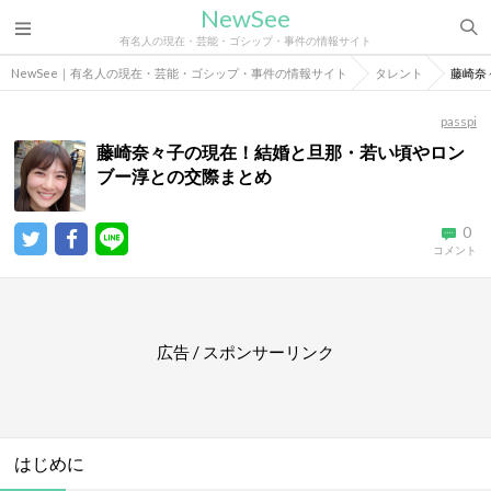
NewSee
有名人の現在・芸能・ゴシップ・事件の情報サイト
NewSee｜有名人の現在・芸能・ゴシップ・事件の情報サイト
タレント
藤崎奈
passpi
藤崎奈々子の現在！結婚と旦那・若い頃やロン
ブー淳との交際まとめ
0
コメント
広告 / スポンサーリンク
はじめに