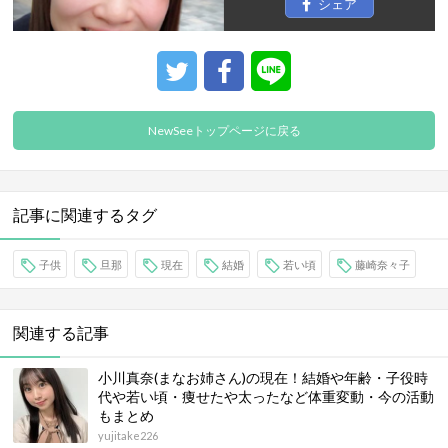
シェア
NewSeeトップページに戻る
記事に関連するタグ
子供
旦那
現在
結婚
若い頃
藤崎奈々子
関連する記事
小川真奈(まなお姉さん)の現在！結婚や年齢・子役時
代や若い頃・痩せたや太ったなど体重変動・今の活動
もまとめ
yujitake226