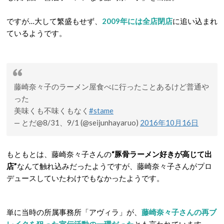
ですが…大して繁盛もせず、
2009年には全店閉店
に追い込まれ
ているようです。
藤崎奈々子のラーメン屋食べに行ったことあるけど普通や
った
美味くも不味くもなく
#stame
— とだ@8/31、9/1 (@seijunhayaruo)
2016年10月16日
もともとは、藤崎奈々子さんの
“豚骨ラーメン好きが高じて出
店”
なんて触れ込みだったようですが、藤崎奈々子さんがプロ
デュースしていたわけでもなかったようです。
単に当時の所属事務所「アヴィラ」が、
藤崎奈々子さんの再ブ
レイクを狙った宣伝活動の一環だった
とも言われています。