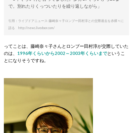
で。別れたりくっついたりを繰り返しながら」
引用：ライブドアニュース-藤崎奈々子ロンブー田村淳との交際過去を赤裸々に
語る http://news.livedoor.com/
ってことは、藤崎奈々子さんとロンブー田村淳が交際していた
のは、
1996年くらいから2002～2003年くらいまで
というこ
とになりそうですね。