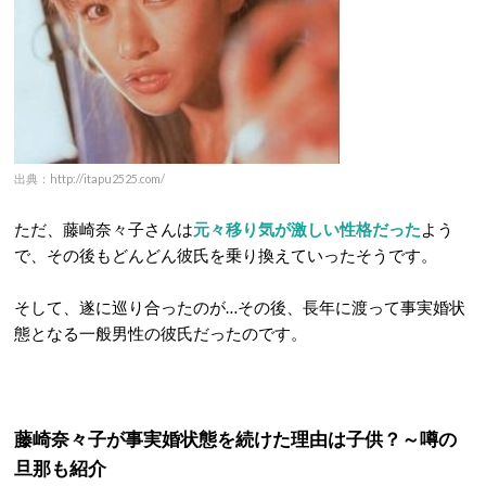
出典：http://itapu2525.com/
ただ、藤崎奈々子さんは
元々移り気が激しい性格だった
よう
で、その後もどんどん彼氏を乗り換えていったそうです。
そして、遂に巡り合ったのが…その後、長年に渡って事実婚状
態となる一般男性の彼氏だったのです。
藤崎奈々子が事実婚状態を続けた理由は子供？～噂の
旦那も紹介