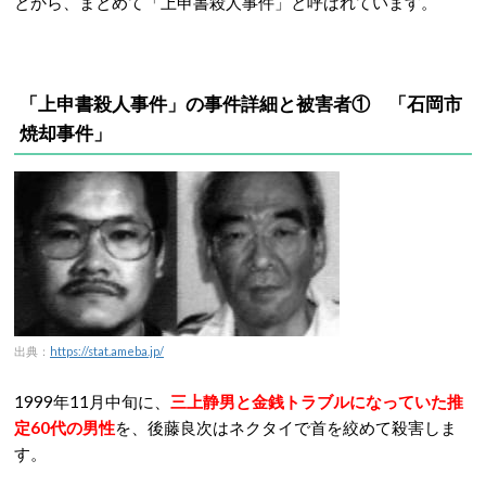
とから、まとめて
「上申書殺人事件」と呼ばれています。
「上申書殺人事件」の事件詳細と被害者① 「石岡市
焼却事件」
出典：
https://stat.ameba.jp/
1999年11月中旬に、
三上静男と金銭トラブルになっていた推
定60代の男性
を、後藤良次はネクタイで首を絞めて殺害しま
す。