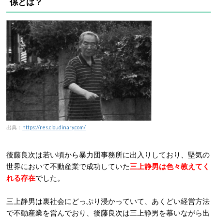
係とは？
出典：
https://res.cloudinary.com/
後藤良次は若い頃から暴力団事務所に出入りしており、堅気の
世界において不動産業で成功していた
三上静男は色々教えてく
れる存在
でした。
三上静男は裏社会にどっぷり浸かっていて、あくどい経営方法
で不動産業を営んでおり、後藤良次は三上静男を慕いながら出