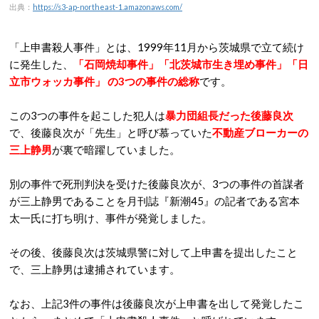
出典：
https://s3-ap-northeast-1.amazonaws.com/
「上申書殺人事件」とは、1999年11月から茨城県で立て続け
に発生した、
「
石岡焼却事件」「北茨城市生き埋め事件」「日
立市ウォッカ事件
」 の3つの事件の総称
です。
この3つの事件を起こした犯人は
暴力団組長だった後藤良次
で、後藤良次が「先生」と呼び慕っていた
不動産ブローカーの
三上静男
が裏で暗躍していました。
別の事件で死刑判決を受けた後藤良次が、3つの事件の首謀者
が三上静男であることを月刊誌『新潮45』の記者である宮本
太一氏に打ち明け、事件が発覚しました。
その後、後藤良次は茨城県警に対して上申書を提出したこと
で、三上静男は逮捕されています。
なお、上記3件の事件は後藤良次が上申書を出して発覚したこ