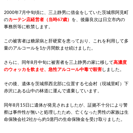
2000年7月中旬頃に、三上静男に借金をしていた茨城県阿見町
の
カーテン店経営者（当時67歳）
を、後藤良次は日立市内の
事務所等に軟禁します。
この被害者は糖尿病と肝硬変を患っており、これを利用して多
量のアルコールを1か月間飲ませ続けました。
さらに、同年8月中旬に被害者を三上静男の家に移して
高濃度
のウォッカを飲ませ、急性アルコール中毒で殺害
しました。
その後、遺体を茨城県西北部に位置する七会村（現城里町）下
赤沢にある山中の林道に運んで遺棄しています。
同年8月15日に遺体が発見されましたが、
証拠不十分により警
察は事件性が無いと処理したため、亡くなった男性の家族は生
命保険会社2社から約1億円の生命保険金を受け取りました。