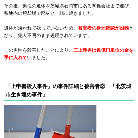
その後、
男性の遺体を茨城県石岡市にある関係会社まで運び、
敷地内の焼却場で廃材と一緒に焼きました。
遺体が焼かれて残っていないため、
被害者の身元確認が困難
と
なり、犯人不明のまま処理されています。
この男性を殺害したことにより、
三上静男は数億円単位の金を
手に入れて
いました。
「上申書殺人事件」の事件詳細と被害者② 「北茨城
市生き埋め事件」