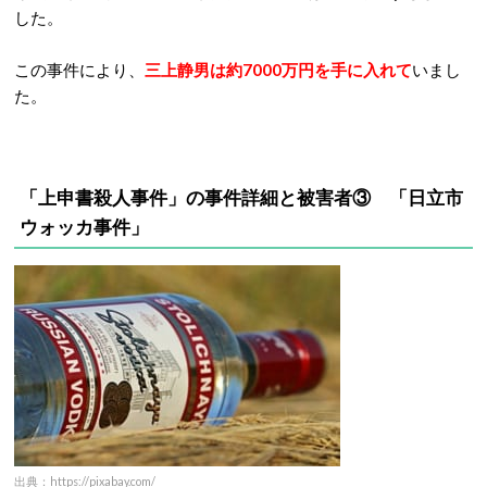
した。
この事件により、
三上静男は約7000万円を手に入れて
いまし
た。
「上申書殺人事件」の事件詳細と被害者③ 「日立市
ウォッカ事件」
出典：https://pixabay.com/