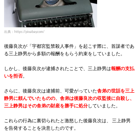
出典：https://pixabay.com/
後藤良次が「宇都宮監禁殺人事件」を起こす際に、首謀者であ
る三上静男から多額の報酬をもらう約束をしていました。
しかし、後藤良次が逮捕されたことで、三上静男は
報酬の支払
いを拒否
。
さらに、後藤良次は逮捕前、可愛がっていた
舎弟の世話を三上
静男に頼んでいたものの、舎弟は後藤良次の収監後に自殺し、
三上静男はその舎弟の財産を勝手に処分
していました。
これらの行為に裏切られたと激怒した後藤良次は、 三上静男
を告発することを決意したのです。