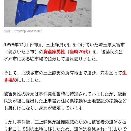
出典：https://pixabay.com/
1999年11月下旬頃、三上静男が目をつけていた埼玉県大宮市
（現さいたま市）の
資産家男性（当時70代）
を、後藤良次は
水戸市にある駐車場で拉致して連れ去りました。
そして、北茨城市の三上静男の所有地まで運び、穴を掘って
生
き埋め
にしました。
被害男性の身元は事件発覚当時に特定されていましたが、後藤
良次が後に提出した上申書と住民票移動や土地登記の移動など
も裏付けになり、身元が確定しています。
しかし事件後、三上静男が証拠隠滅のために被害者の遺体を掘
り起こして別の土地に移したため、遺体は発見されずじまいで