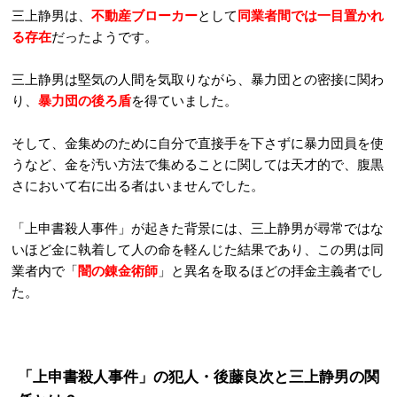
三上静男は、
不動産ブローカー
として
同業者間では一目置かれ
る存在
だったようです。
三上静男は堅気の人間を気取りながら、暴力団との密接に関わ
り、
暴力団の後ろ盾
を得ていました。
そして、金集めのために自分で直接手を下さずに暴力団員を使
うなど、金を汚い方法で集めることに関しては天才的で、腹黒
さにおいて右に出る者はいませんでした。
「上申書殺人事件」が起きた背景には、三上静男が尋常ではな
いほど金に執着して人の命を軽んじた結果であり、この男は同
業者内で「
闇の錬金術師
」と異名を取るほどの拝金主義者でし
た。
「上申書殺人事件」の犯人・
後藤良次と三上静男の関