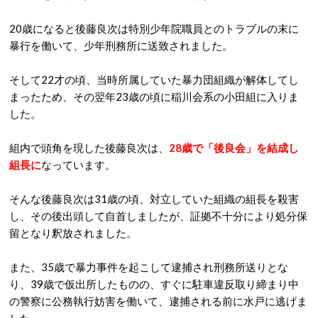
20歳になると後藤良次は特別少年院職員とのトラブルの末に
暴行を働いて、少年刑務所に送致されました。
そして22才の頃、当時所属していた暴力団組織が解体してし
まったため、その翌年23歳の頃に稲川会系の小田組に入りま
した。
組内で頭角を現した後藤良次は、
28歳で「後良会」を結成し
組長に
なっています。
そんな後藤良次は31歳の頃、対立していた組織の組長を殺害
し、その後出頭して自首しましたが、証拠不十分により処分保
留となり釈放されました。
また、35歳で暴力事件を起こして逮捕され刑務所送りとな
り、39歳で仮出所したものの、
すぐに駐車違反取り締まり中
の警察に公務執行妨害を働いて、逮捕される前に水戸に逃げま