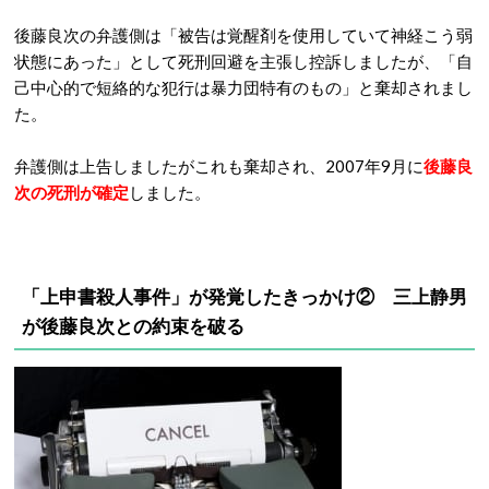
後藤良次の弁護側は「被告は覚醒剤を使用していて神経こう弱
状態にあった」として死刑回避を主張し控訴しましたが、「自
己中心的で短絡的な犯行は暴力団特有のもの」と棄却されまし
た。
弁護側は上告しましたがこれも棄却され、2007年9月に
後藤良
次の死刑が確定
しました。
「上申書殺人事件」が発覚したきっかけ②
三上静男
が後藤良次との約束を破る