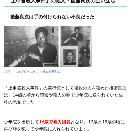
「上申書殺人事件」の犯人・後藤良次の生い立ち
後藤良次は手の付けられない不良だった
出典：
https://i1.wp.com/mudage888.biz/
「上申書殺人事件」の実行犯として複数の人を殺めた後藤良次
は、14歳の頃から窃盗や殺人の罪で少年院に送られていた生
粋の悪党でした。
少年院を出所して
16歳で暴力団員
となり、17歳と19歳の頃に
再び罪を犯して少年院に入れられています。