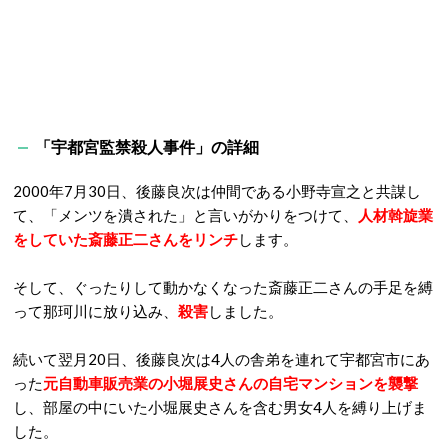
「宇都宮監禁殺人事件」の詳細
2000年7月30日、後藤良次は仲間である小野寺宣之と共謀し
て、「メンツを潰された」と言いがかりをつけて、
人材斡旋業
をしていた斎藤正二さんをリンチ
します。
そして、ぐったりして動かなくなった斎藤正二さんの手足を縛
って那珂川に放り込み、
殺害
しました。
続いて翌月20日、後藤良次は4人の舎弟を連れて宇都宮市にあ
った
元自動車販売業の小堀展史さんの自宅マンションを襲撃
し、部屋の中にいた小堀展史さんを含む男女4人を縛り上げま
した。