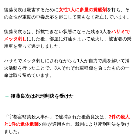
後藤良次は殺害するために
女性1人に多量の覚醒剤
を打ち、そ
の女性が重度の中毒反応を起こして間もなく死亡しています。
後藤良次らは、抵抗できない状態になった残る3人を
ハサミで
メッタ刺し
にした後、部屋に灯油をまいて放火し、
被害者の乗
用車を奪って逃走しました。
ハサミでメッタ刺しにされながらも1人が自力で縄を解いて消
火活動を行ったことで、3人それぞれ重軽傷を負ったものの一
命は取り留めています。
後藤良次は死刑判決を受けた
「宇都宮監禁殺人事件」で逮捕された後藤良次は、
2件の殺人
と1件の遺体遺棄
の罪が適用され、裁判により死刑判決を受け
ました。