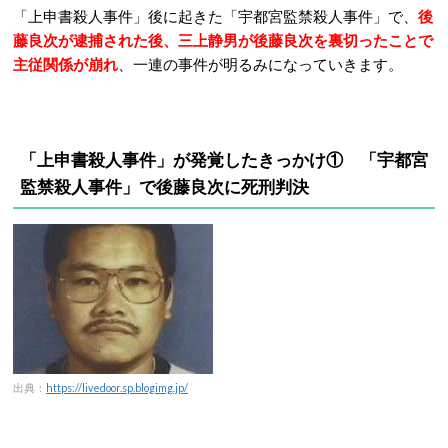
「上申書殺人事件」後に起きた「宇都宮監禁殺人事件」で、
後
藤良次が逮捕された後、三上静男が後藤良次を裏切ったことで
主従関係が崩れ
、一連の事件が明るみになっていきます。
「上申書殺人事件」が発覚したきっかけ①
「宇都宮
監禁殺人事件」で後藤良次に死刑判決
出典：
https://livedoor.sp.blogimg.jp/