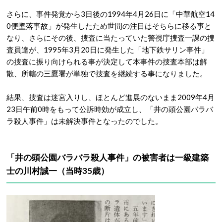
さらに、事件発覚から3日後の1994年4月26日に「中華航空14
0便墜落事故」が発生したため世間の注目はそちらに移る事と
なり、さらにその後、捜査に当たっていた警視庁捜査一課の捜
査員達が、1995年3月20日に発生した「地下鉄サリン事件」
の捜査に振り向けられる事が決定して本事件の捜査本部は解
散、所轄の三鷹署が単独で捜査を継続する事になりました。
結果、捜査は迷宮入りし、ほとんど進展のないまま2009年4月
23日午前0時をもって公訴時効が成立し、「井の頭公園バラバ
ラ殺人事件」は未解決事件となったのでした。
「井の頭公園バラバラ殺人事件」の被害者は一級建築
士の川村誠一（当時35歳）