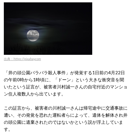
出典：https://pixabay.com
「井の頭公園バラバラ殺人事件」が発覚する1日前の4月22日
の午前0時から1時頃に、「ドーン」という大きな衝突音を聞
いたという証言が、被害者川村誠一さんの自宅付近のマンショ
ン住人複数人から出ています。
この証言から、被害者の川村誠一さんは帰宅途中に交通事故に
遭い、その発覚を恐れた運転者らによって、遺体を解体され井
の頭公園に遺棄されたのではないかという説が浮上していま
す。