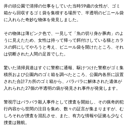
井の頭公園で清掃の仕事をしていた当時59歳の女性が、ゴミ
箱から回収するゴミ袋を集積する場所で、半透明のビニール袋
に入れらた奇妙な物体を発見しました。
その物体は薄ピンク色で、一見して「魚の切り身か豚肉」のよ
うに見えたため、女性は持って帰って餌付けしている猫とカラ
スの餌にしてやろうと考え、ビニール袋を開けたところ、それ
は切断された人間の足首でした。
驚いた清掃員達はすぐに警察に通報、駆けつけた警察がゴミ集
積所および公園内のゴミ箱を調べたところ、公園内各所に設置
された合計7カ所のゴミ箱から、バラバラに解体された遺体が
入れられた27個の半透明の袋が発見され事件が発覚します。
警視庁はバラバラ殺人事件として捜査を開始し、その猟奇的犯
行内容から世間の注目を集め、数々の証言が集まりますが、む
しろそれが捜査を混乱させ、また、有力な情報や証拠も少なく
捜査は難航。