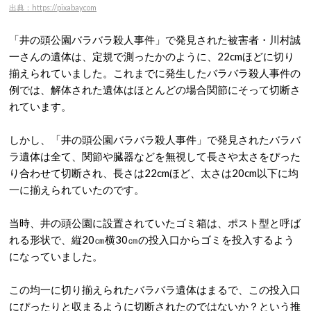
出典：https://pixabay.com
「井の頭公園バラバラ殺人事件」で発見された被害者・川村誠
一さんの遺体は、定規で測ったかのように、22cmほどに切り
揃えられていました。これまでに発生したバラバラ殺人事件の
例では、解体された遺体はほとんどの場合関節にそって切断さ
れています。
しかし、「井の頭公園バラバラ殺人事件」で発見されたバラバ
ラ遺体は全て、関節や臓器などを無視して長さや太さをぴった
り合わせて切断され、長さは22cmほど、太さは20cm以下に均
一に揃えられていたのです。
当時、井の頭公園に設置されていたゴミ箱は、ポスト型と呼ば
れる形状で、縦20㎝横30㎝の投入口からゴミを投入するよう
になっていました。
この均一に切り揃えられたバラバラ遺体はまるで、この投入口
にぴったりと収まるように切断されたのではないか？という推