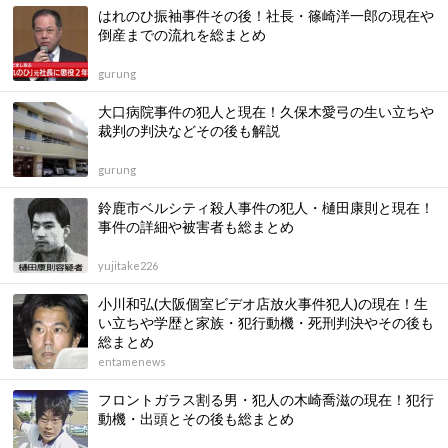
はれのひ振袖事件その後！社長・篠崎洋一郎の現在や
倒産までの流れを総まとめ
gurung
大口病院事件の犯人と現在！久保木愛弓の生い立ちや
裁判の判決などその後も解説
gurung
鈴鹿市ベルシティ殺人事件の犯人・樋田康則と現在！
事件の詳細や被害者も総まとめ
yujitake226
小川和弘(大阪個室ビデオ店放火事件犯人)の現在！生
い立ちや学歴と家族・犯行動機・死刑判決やその後も
総まとめ
entamenews
フロントガラス割る男・犯人の木崎喬滋の現在！犯行
動機・出頭とその後も総まとめ