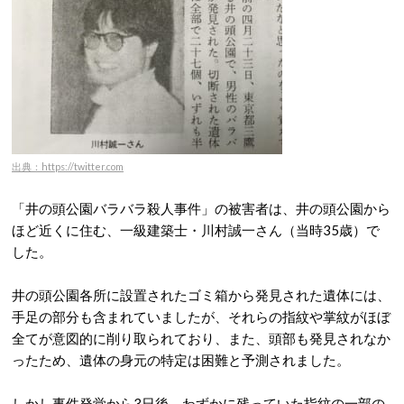
出典：https://twitter.com
「井の頭公園バラバラ殺人事件」の被害者は、井の頭公園から
ほど近くに住む、一級建築士・川村誠一さん（当時35歳）で
した。
井の頭公園各所に設置されたゴミ箱から発見された遺体には、
手足の部分も含まれていましたが、それらの指紋や掌紋がほぼ
全てが意図的に削り取られており、また、頭部も発見されなか
ったため、遺体の身元の特定は困難と予測されました。
しかし事件発覚から3日後、わずかに残っていた指紋の一部の