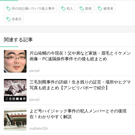
井の頭公園バラバラ殺人事件
犯人
真相
被害者
非表示
関連する記事
片山祐輔の今現在！父や弟など家族・眉毛とイケメン
画像・PC遠隔操作事件その後も総まとめ
passpi
三毛別羆事件の詳細！生き残りの証言・場所やヒグマ
写真も総まとめ【アンビリバボーで紹介】
passpi
よど号ハイジャック事件の犯人メンバーとその後現
在！わかりやすく解説
yujitake226