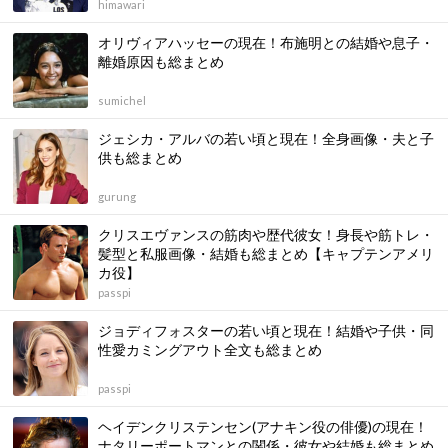
himawari
オリヴィアハッセーの現在！布施明との結婚や息子・
離婚原因も総まとめ
sumichel
ジェシカ・アルバの若い頃と現在！全身画像・夫と子
供も総まとめ
gurung
クリスエヴァンスの筋肉や歴代彼女！身長や筋トレ・
髪型と私服画像・結婚も総まとめ【キャプテンアメリ
カ役】
passpi
ジョディフォスターの若い頃と現在！結婚や子供・同
性愛カミングアウト全文も総まとめ
passpi
ヘイデンクリステンセン(アナキン役の俳優)の現在！
ナタリーポートマンとの関係・彼女や結婚も総まとめ