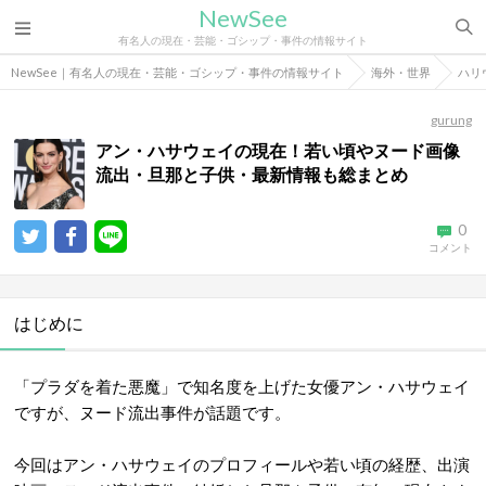
NewSee
有名人の現在・芸能・ゴシップ・事件の情報サイト
NewSee｜有名人の現在・芸能・ゴシップ・事件の情報サイト
海外・世界
ハリ
gurung
アン・ハサウェイの現在！若い頃やヌード画像
流出・旦那と子供・最新情報も総まとめ
0
コメント
はじめに
「プラダを着た悪魔」で知名度を上げた女優アン・ハサウェイ
ですが、ヌード流出事件が話題です。
今回はアン・ハサウェイのプロフィールや若い頃の経歴、出演