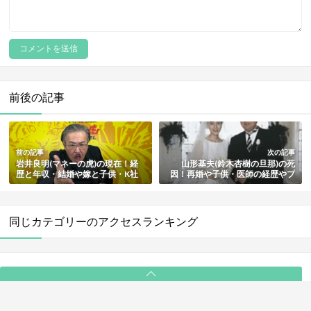
前後の記事
前の記事
次の記事
岩井良明(マネーの虎)の現在！経
山形基夫(鈴木杏樹の旦那)の死
歴と年収・結婚や嫁と子供・K社
因！再婚や子供・医師の経歴やプ
長とのトラブル・肺癌公表や死去
ロフィールまとめ
まとめ
同じカテゴリーのアクセスランキング
PAGE TOP