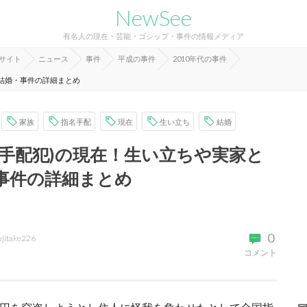
NewSee
有名人の現在・芸能・ゴシップ・事件の情報メディア
報サイト
ニュース
事件
平成の事件
2010年代の事件
・結婚・事件の詳細まとめ
家族
指名手配
現在
生い立ち
結婚
名手配犯)の現在！生い立ちや実家と
事件の詳細まとめ
0
ujitake226
コメント