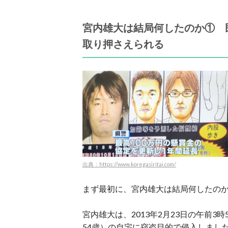
宮内雄大は結局何したのか① 
取り押さえられる
出典：https://www.koregasiritai.com/
まず最初に、宮内雄大は結局何したの
宮内雄大は、2013年2月23日の午前
54歳）の自宅に窃盗目的で侵入しまし