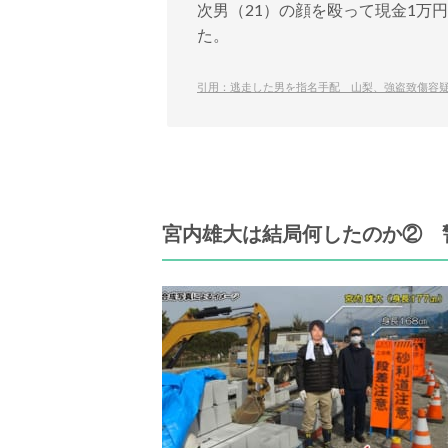
次男（21）の顔を殴って現金1万
た。
引用：逃走した男を指名手配 山梨、強盗致傷容
宮内雄大は結局何したのか② 