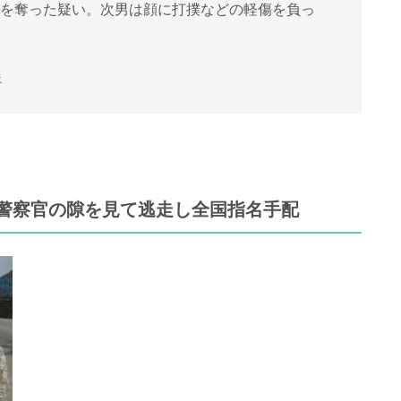
円を奪った疑い。次男は顔に打撲などの軽傷を負っ
疑
警察官の隙を見て逃走し全国指名手配