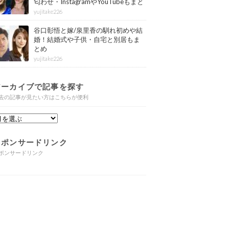
匂わせ・InstagramやYouTubeもまと
め
yujitake226
谷口彰悟と嫁/泉里香の馴れ初めや結
婚！結婚式や子供・自宅と別居もま
とめ
yujitake226
アーカイブで記事を探す
去の記事が見たい方はこちらが便利
スポンサードリンク
ポンサードリンク