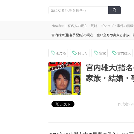
NewSee｜有名人の現在・芸能・ゴシップ・事件の情
宮内雄大(指名手配犯)の現在！生い立ちや実家と家族
似てる
何した
実家
宮内雄大
宮内雄大(指
家族・結婚・
作成者 /
y