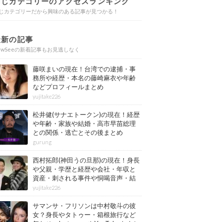
同じカテゴリーのアクセスランキング
じカテゴリーだから興味のある記事が見つかる！
最新の記事
ewSeeの新着記事もお見逃しなく
藤咲まいの現在！台湾での逮捕・事
務所や経歴・本名の藤崎麻衣や年齢
などプロフィールまとめ
yujitake226
松井健(サナエトークン)の現在！経歴
や年齢・家族や結婚・高市早苗総理
との関係・逃亡とその後まとめ
gurung
西村拓郎(神田うの旦那)の現在！身長
や父親・学歴と経歴や会社・年収と
資産・刺される事件や恫喝音声・結
婚と子供や自宅・脳梗塞の病気もま
yujitake226
とめ
サマンサ・フリソンは中村敬斗の彼
女？身長やタトゥー・箱根旅行など