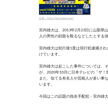
出典：https://pbs.twimg.com/
宮内雄大は、2013年2月23日に山梨
人の男性の顔面を殴るなどしたとする
宮内雄大は犯行後1度は現行犯逮捕され
けています。
宮内雄大は起こした事件については、
が、2020年10月に日本テレビの「
また、似てる有名人や芸能人が多い事
います。
今回はこの話題の指名手配犯・宮内雄