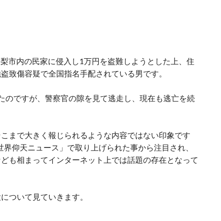
県山梨市内の民家に侵入し1万円を盗難しようとした上、住
強盗致傷容疑で全国指名手配されている男です。
たのですが、警察官の隙を見て逃走し、現在も逃亡を続
そこまで大きく報じられるような内容ではない印象です
ザ！世界仰天ニュース」で取り上げられた事から注目され、
なども相まってインターネット上では話題の存在となって
大について見ていきます。