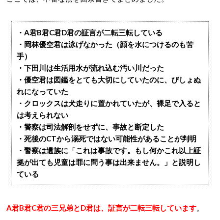
・A君B君C君D君の証言が二転三転している
・岡林優空君は泳げなかった（顔を水につけるのも苦
手）
・下田川は生活用水が流れ込む汚い川だった
・優空君は図鑑をとても大切にしていたのに、びしょぬ
れになっていた
・クロックスは犬走りに置かれていたが、裸足で入ると
は考えられない
・警察は司法解剖をせずに、事故と断定した
・死後のCTから溺死ではない可能性があることが判明
・警察は遺族に「これは事故です。もし何かこれ以上証
拠が出ても児童は罪に問う事は出来ません。」と説明し
ている
A君B君C君の三兄弟とD君は、証言が二転三転しています
。