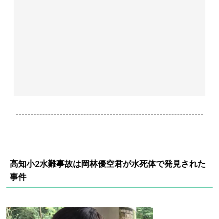
----------------------------------------------------------------
高知小2水難事故は岡林優空君が水死体で発見された
事件