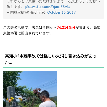
これからもご支援いただけますよう、応援よろしくお願い
致します。
pic.twitter.com/2YpmsE8VIa
— 岡林宏樹 (@Hirohina6)
October 15, 2019
この署名活動で、署名は全国から
76,214名分
が集まり、高知
東警察署に提出されています。
高知小2水難事故では怪しい火消し書き込みがあっ
た…