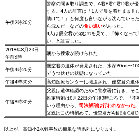
警察の聞き取り調査で、A君B君C君D君が
する。4人の証言は「1人で服を着たまま
助けて！』と何度も言いながら沈んでいっ
午後9時20分
ら沈んだ」などの
食い違い
があった。
4人は優空君が沈むのを見て、「怖くなって
い」と証言した。
2019年8月23日
朝から捜索が続けられた
午前6時
優空君の遺体が発見された。水深
90cm
〜
10
午後4時20分
でうつ伏せの状態になっていた
午後4時30分
高知医療センターに搬送され、優空君の遺
父親は遺体確認のために警察署に行き、そ
推定時刻は8月22日の午後3時ごろで、「
午後9時30分
いう理由から、
司法解剖は行われなかった
父親はこの時初めて、優空君がA君B君C君
以上が、高知小2水難事故の簡単な時系列になります。