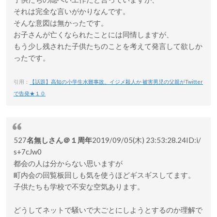
それは完全な言いがかりなんです。
そんな意図は無かったです。
お子さんが亡くなられたことには同情しますが、
もう少し残された子供たちのことを考えて発言して欲しか
ったです。
引用：
【話題】高知の小学生水難事故、イジメ殺人か 被害男児の父親がTwitter
で告発★１０
527
名無しさん＠１周年
2019/09/05(木) 23:53:28.24
ID:i/
s+7cJw0
都会の人は分からない思いますが
町内会の回覧板回しも気を使うほどギスギスしてます。
子供たちも学校で不安な空気あります。
どうしてネットで騒いで大ごとにしようとするのか理解で