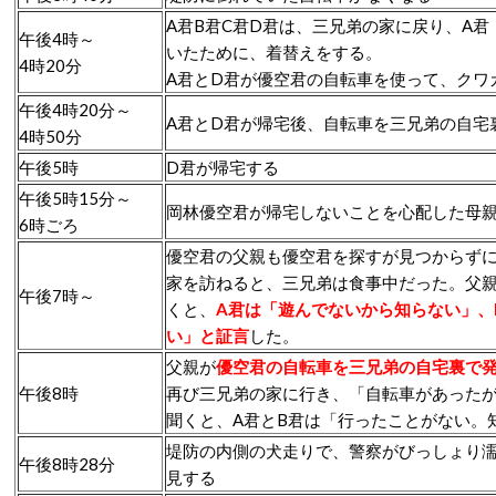
A君B君C君D君は、三兄弟の家に戻り、A
午後4時～
いたために、着替えをする。
4時20分
A君とD君が優空君の自転車を使って、クワ
午後4時20分～
A君とD君が帰宅後、自転車を三兄弟の自宅
4時50分
午後5時
D君が帰宅する
午後5時15分～
岡林優空君が帰宅しないことを心配した母
6時ごろ
優空君の父親も優空君を探すが見つからず
家を訪ねると、三兄弟は食事中だった。父
午後7時～
くと、
A君は「遊んでないから知らない」、
い」と証言
した。
父親が
優空君の自転車を三兄弟の自宅裏で
午後8時
再び三兄弟の家に行き、「自転車があった
聞くと、A君とB君は「行ったことがない。
堤防の内側の犬走りで、警察がびっしょり
午後8時28分
見する