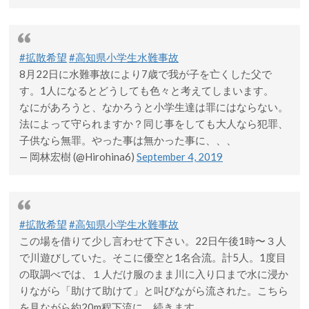
#拡散希望
#高知県小学生水難事故
8月22日に水難事故により7歳で我が子を亡くした父で
す。1人になるとどうしても色々と考えてしまいます。
なにがあろうと、なかろうと小学生達は罪にはならない。
法によって守られますか？同じ事をしても大人なら犯罪、
子供なら無罪。やった事は無かった事に、、、
— 岡林宏樹 (@Hirohina6)
September 4, 2019
#拡散希望
#高知県小学生水難事故
この場を借りて少し言わせて下さい。22日午後1時〜３人
で川遊びしていた。そこに優空と1名合流。計5人。1度目
の取調べでは、１人だけ服のまま川に入り口まで水に浸か
りながら「助けて助けて」と叫びながら流された。こちら
を見ながら約20m程下流に。続きます