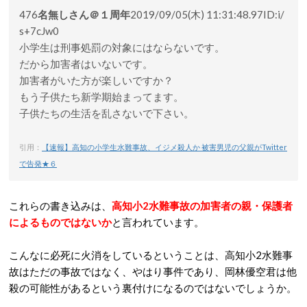
476
名無しさん＠１周年
2019/09/05(木) 11:31:48.97
ID:i/
s+7cJw0
小学生は刑事処罰の対象にはならないです。
だから加害者はいないです。
加害者がいた方が楽しいですか？
もう子供たち新学期始まってます。
子供たちの生活を乱さないで下さい。
引用：
【速報】高知の小学生水難事故、イジメ殺人か 被害男児の父親がTwitter
で告発★６
これらの書き込みは、
高知小2水難事故の加害者の親・保護者
によるものではないか
と言われています。
こんなに必死に火消をしているということは、高知小2水難事
故はただの事故ではなく、やはり事件であり、岡林優空君は他
殺の可能性があるという裏付けになるのではないでしょうか。