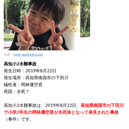
出典：
news-postseven.com
高知小2水難事故
発生日時：2019年8月22日
発生場所：高知県南国市の下田川
犠牲者：岡林優空君
死因：水死？
高知小2水難事故は、2019年8月22日、
高知県南国市の下田川
で小学2年生の岡林優空君が水死体となって発見された事故
（事件）です。