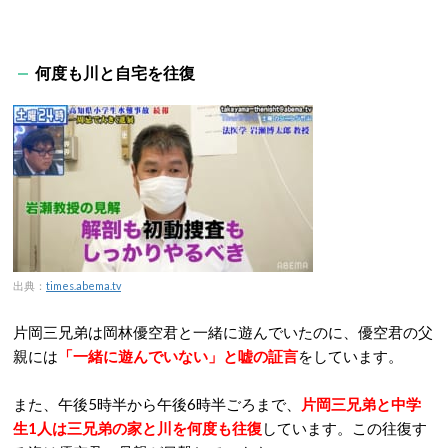
何度も川と自宅を往復
出典：
times.abema.tv
片岡三兄弟は岡林優空君と一緒に遊んでいたのに、優空君の父
親には
「一緒に遊んでいない」と嘘の証言
をしています。
また、午後5時半から午後6時半ごろまで、
片岡三兄弟と中学
生1人は三兄弟の家と川を何度も往復
しています。この往復す