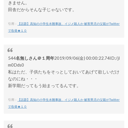
きません。
田舎だからそんな子じゃないです。
引用：
【話題】高知の小学生水難事故、イジメ殺人か 被害男児の父親がTwitter
で告発★１０
544
名無しさん＠１周年
2019/09/06(金) 00:00:22.74
ID:/jI
m0Dds0
私はただ、子供たちをそっとしておいてあげて欲しいだけ
なのにね・・・
新学期だってもう始まってるんです。
引用：
【話題】高知の小学生水難事故、イジメ殺人か 被害男児の父親がTwitter
で告発★１０