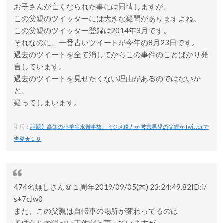
お子さんが亡くなられた事には同情しますが、
この父親のツイッターには大きな疑問がありますよね。
この父親のツイッター登録は2014年3月です。
それなのに、一番古いツイートが今年の8月23日です。
過去のツイートを全て消してからこの事件のことばかり発
言しています。
過去のツイートを見せたくない理由があるのではないか
と、
疑ってしまいます。
引用：
話題】高知の小学生水難事故、イジメ殺人か 被害男児の父親がTwitterで
告発★１０
474名無しさん＠１周年2019/09/05(木) 23:24:49.82ID:i/
s+7cJw0
また、この父親は自転車の場所が変わってるのは
子供たちの隠ぺい工作だと言っていますが、