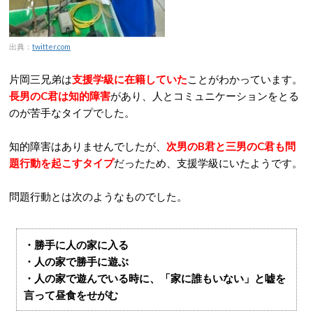
出典：
twitter.com
片岡三兄弟は
支援学級に在籍していた
ことがわかっています。
長男のC君は知的障害
があり、人とコミュニケーションをとる
のが苦手なタイプでした。
知的障害はありませんでしたが、
次男のB君と三男のC君も問
題行動を起こすタイプ
だったため、支援学級にいたようです。
問題行動とは次のようなものでした。
・勝手に人の家に入る
・人の家で勝手に遊ぶ
・人の家で遊んでいる時に、「家に誰もいない」と嘘を
言って昼食をせがむ