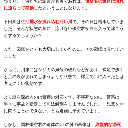
つまり、子供たちの証言が真実であれば、
優空君の遺体は流れ
に逆らって移動した
ということになります。
下田川は
生活排水が流れ込む汚い川
で、その日は増水していま
した。そんな状態の川に、泳げない優空君が自ら入って泳ごう
とするでしょうか？
また、図鑑をとても大切にしていたのに、その図鑑は濡れてい
ました。
さらに、川岸にはシジミの貝殻の破片などがあり、裸足で歩く
と足の裏が切れてしまうような状態で、裸足で川に入ったとは
考えにくい状態です。
より謎を深めるのは警察の対応です。不審死なのに、警察は
早々に事故と断定して司法解剖をしませんでした。「児童を罪
に問うことはできない」とも遺族に伝えています。
しかし、岡林優空君の遺体のCTの肺の画像は、
典型的な溺死