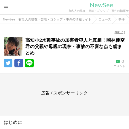
NewSee
有名人の現在・芸能・ゴシップ・事件の情報サ
NewSee｜有名人の現在・芸能・ゴシップ・事件の情報サイト
ニュース
事件
gurung
高知小2水難事故の加害者犯人と真相！岡林優空
君の父親や母親の現在・事故の不審な点も総ま
とめ
0
コメント
広告 / スポンサーリンク
はじめに