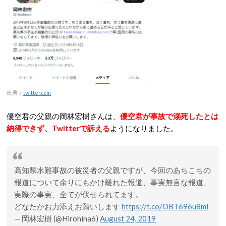
出典：
twitter.com
優空君の父親の岡林宏樹さんは、
優空君が事故で溺死したとは
納得できず、Twitterで訴える
ようになりました。
高知県水難事故の被災者の父親ですが、今回のあちこちの
報道について余りにもかけ離れた報道、事実無言な報道、
実際の事実、全てが伏せられてます。
どなたかお力添えお願いします
https://t.co/OBT696u8ml
— 岡林宏樹 (@Hirohina6)
August 24, 2019