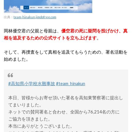
出典：
team-hinakun.jimdofree.com
岡林優空君の父親と母親は、
優空君の死に疑問を投げかけ、真
相を追及するための公式サイトを立ち上げます
。
そして、再捜査をして真相を追及てもらうための、署名活動を
始めました。
#高知県小学校水難事故
#team_hinakun
本日、皆様からお寄せ頂いた署名を高知東警察署に提出し
てまいりました。
ネットでの賛同署名と合わせ、全国から76,214名の方に
ご協力を頂きました。
本当にありがとうございました。