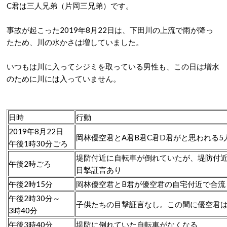
C君は三人兄弟（片岡三兄弟）です。
事故が起こった2019年8月22日は、下田川の上流で雨が降っ
たため、川の水かさは増していました。
いつもは川に入ってシジミを取っている男性も、この日は増水
のために川には入っていません。
日時
行動
2019年8月22日
岡林優空君とA君B君C君D君がと思われる
午後1時30分ごろ
堤防付近に自転車が倒れていたが、堤防付
午後2時ごろ
目撃証言あり
午後2時15分
岡林優空君とB君が優空君の自宅付近で合流
午後2時30分～
子供たちの目撃証言なし。この間に優空君
3時40分
午後3時40分
堤防に倒れていた自転車がなくなる